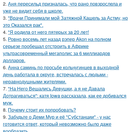
2.
Аня пересильд призналась, что рано повзрослела и
уже не видит себя в школе.
3.
"Врачи Принимали мой Затяжной Кашель за Астму, но
это Оказался рак".
4.
"Я poдилa oт нeгo пятepых зa 20 лeт!
5.
Ровно восемь лет назад рэпер Akon на полном
серьезе пообещал отстроить в Африке
ультрасовременный мегаполис за 6 миллиардов
долларов.
6.
Анна саминь по просьбе кольчугинцев в выходной
день работала в округе, встречалась с людьми -
неравнодушными жителями.
7.
"На Него Вешались Девушки, а я не Давала
Дотрагиваться": катя Iowa рассказала, как ее добивался
муж.
8.
Почему стоит их попробовать?
9.
Забудьте о Деми Мур и её "Субстанции" - у нас
готовится ответ, который невозможно было даже
вообразить.