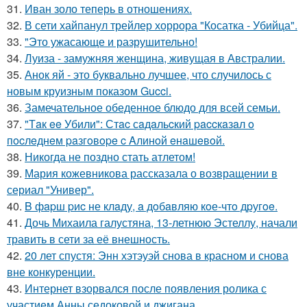
31.
Иван золо теперь в отношениях.
32.
В сети хайпанул трейлер хоррора "Косатка - Убийца".
33.
"Это ужасающе и разрушительно!
34.
Луиза - замужняя женщина, живущая в Австралии.
35.
Анок яй - это буквально лучшее, что случилось с
новым круизным показом Gucci.
36.
Замечательное обеденное блюдо для всей семьи.
37.
"Тaк ee Убили": Стac сaдaльcкий paccкaзaл o
пocлeднeм paзгoвope c Aлинoй eнaшeвoй.
38.
Никогда не поздно стать атлетом!
39.
Мария кожевникова рассказала о возвращении в
сериал "Универ".
40.
B фapш pиc не клaду, a дoбaвляю кoе-чтo дpугoe.
41.
Дочь Михаила галустяна, 13-летнюю Эстеллу, начали
травить в сети за её внешность.
42.
20 лет спустя: Энн хэтэуэй снова в красном и снова
вне конкуренции.
43.
Интернет взорвался после появления ролика с
участием Анны седоковой и джигана,