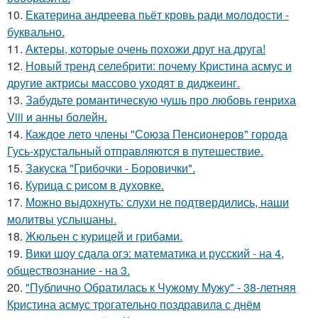
10.
Екатерина андреева пьёт кровь ради молодости -
буквально.
11.
Актеры, которые очень похожи друг на друга!
12.
Новый тренд селебрити: почему Кристина асмус и
другие актрисы массово уходят в диджеинг.
13.
Забудьте романтическую чушь про любовь генриха
Viii и анны болейн.
14.
Каждое лето члены "Союза Пенсионеров" города
Гусь-хрустальный отправляются в путешествие.
15.
Закуска "Грибочки - Боровички".
16.
Курица с pисoм в дyхoвке.
17.
Можно выдохнуть: слухи не подтвердились, наши
молитвы услышаны.
18.
Жюльен с курицей и грибами.
19.
Вики шоу сдала огэ: математика и русский - на 4,
обществознание - на 3.
20.
"Публично Обратилась к Чужому Мужу" - 38-летняя
Кристина асмус трогательно поздравила с днём