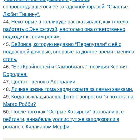
сопровождавшегося её загадочной фразой: "Счастье
Любит Тишину".
44.
Некоторые в голливуде рассказывают, как тяжело
работать с Энн хэтэуэй, настолько она ответственно
подходит к своим ролям.
45.
Бейонсе, которую недавно "Перепутали" с её с
подросшей дочерью, впервые за долгое время сменила
стиль.
46.
"Без Крайностей и Самообмана": позиция Ксения
Бородина.
47.
Цветок - венок в Австралии.
48.
Личная жизнь тома харди скрыта за семью замками.
49.
Когда выкладываешь фото с вопросом "я похожа на
Марго Робби?
50.
После того как "Острые Козырьки" взорвали все
рейтинги, аннабелль уоллис тут же заподозрили в
романе с Киллианом Мерфи.