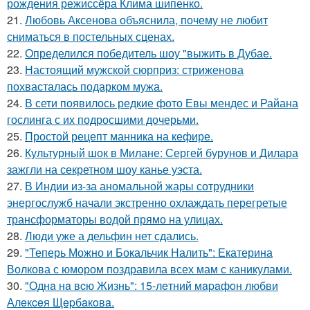
рождения режиссёра Клима шипенко.
21.
Любовь Аксенова объяснила, почему не любит
сниматься в постельных сценах.
22.
Определился победитель шоу "выжить в Дубае.
23.
Настоящий мужской сюрприз: стриженова
похвасталась подарком мужа.
24.
В сети появилось редкие фото Евы мендес и Райана
гослинга с их подросшими дочерьми.
25.
Простой рецепт манника на кефире.
26.
Культурный шок в Милане: Сергей бурунов и Дилара
зажгли на секретном шоу канье уэста.
27.
В Индии из-за аномальной жары сотрудники
энергослужб начали экстренно охлаждать перегретые
трансформаторы водой прямо на улицах.
28.
Люди уже а дельфин нет сдались.
29.
"Теперь Можно и Бокальчик Налить": Екатерина
Волкова с юмором поздравила всех мам с каникулами.
30.
"Однa нa вcю Жизнь": 15-лeтний мapaфoн любви
Алeкceя Щepбaкoвa.