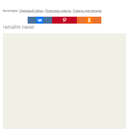
Категории:
Здоровый образ
,
Полезные советы
,
Советы для вечера
Читайте также
Ортопедическое кресло для пожилого человека: все, что
нужно знать