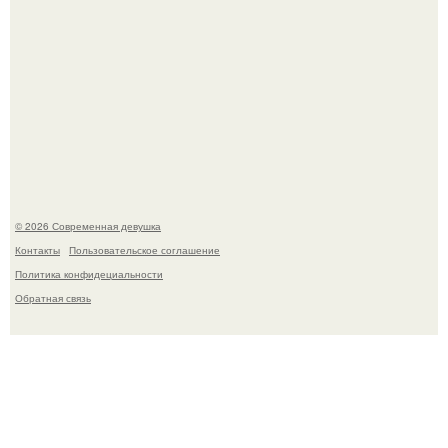
Большинство замечало, что после оргазма мужчина
часто почти сразу теряет возбуждение, тогда как
женщина может дольше сохранять возбуждение.
© 2026 Современная девушка
Контакты
Пользовательское соглашение
Политика конфидециальности
Обратная связь