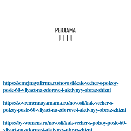
https://semejnayaferma.ru/novosti/kak-vecher-s-polzoy-
posle-60-vliyaet-na-zdorove-i-aktivnyy-obraz-zhizni
https://sovremennayamama.ru/novosti/kak-vecher-s-
polzoy-posle-60-vliyaet-na-zdorove-i-aktivnyy-obraz-zhizni
https://by-womens.ru/novosti/kak-vecher-s-polzoy-posle-60-
vliyaet-na-zdorove-i-aktivnyy-obraz-zhizni