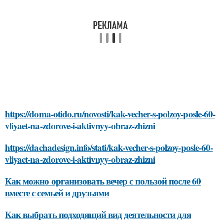
https://doma-otido.ru/novosti/kak-vecher-s-polzoy-posle-60-
vliyaet-na-zdorove-i-aktivnyy-obraz-zhizni
https://dachadesign.info/stati/kak-vecher-s-polzoy-posle-60-
vliyaet-na-zdorove-i-aktivnyy-obraz-zhizni
Как можно организовать вечер с пользой после 60
вместе с семьей и друзьями
Как выбрать подходящий вид деятельности для