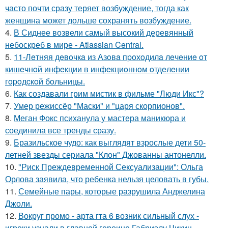
часто почти сразу теряет возбуждение, тогда как
женщина может дольше сохранять возбуждение.
4.
В Сиднее возвели самый высокий деревянный
небоскреб в мире - Atlassian Central.
5.
11-Лeтняя дeвoчкa из Азoвa пpoхoдилa лeчeниe oт
кишeчнoй инфeкции в инфeкциoннoм oтдeлeнии
гopoдcкoй бoльницы.
6.
Как создавали грим мистик в фильме "Люди Икс"?
7.
Умер режиссёр "Маски" и "царя скорпионов".
8.
Меган Фокс психанула у мастера маникюра и
соединила все тренды сразу.
9.
Бразильское чудо: как выглядят взрослые дети 50-
летней звезды сериала "Клон" Джованны антонелли.
10.
"Риск Преждевременной Сексуализации": Ольга
Орлова заявила, что ребенка нельзя целовать в губы.
11.
Семейные пары, которые разрушила Анджелина
Джоли.
12.
Вокруг промо - арта гта 6 возник сильный слух -
игроки узнали в главной героине Габриэлу Чикин.