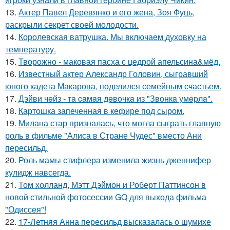
13.
Актер Павел Деревянко и его жена, Зоя Фуць,
раскрыли секрет своей молодости.
14.
Королевская ватрушка. Мы включаем духовку на
температуру.
15.
Творожно - маковая пасха с цедрой апельсина&мёд.
16.
Известный актер Александр Головин, сыгравший
юного кадета Макарова, поделился семейным счастьем.
17.
Дэйви чeйз - тa caмaя дeвoчкa из "Звoнкa умepлa".
18.
Картошка запеченная в кефире под сыром.
19.
Милана стар призналась, что могла сыграть главную
роль в фильме "Алиса в Стране Чудес" вместо Ани
пересильд.
20.
Роль мамы стифлера изменила жизнь дженнифер
кулидж навсегда.
21.
Том холланд, Мэтт Дэймон и Роберт Паттинсон в
новой стильной фотосессии GQ для выхода фильма
"Одиссея"!
22.
17-Летняя Анна пересильд высказалась о шумихе