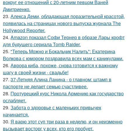
вокруг ее отношений с 20-летним певцом Ваней
Дмитриенко.
23.
Алекса Деми, обладающая поразительной красотой,
появилась на страницах нового выпуска журнала The
Hollywood Reporter.
24.
Amazon показал Софи Тернер в образе Лары крофт
для будущего сериала Tomb Raider.
25.
"Теперь Можно и Бокальчик Налить": Екатерина
Волкова с юмором поздравила всех мам с каникулами.
26.
Аврора киба, похоже, снова готовится к важному
шагу в своей жизни - свадьбе!
27.
37-Летняя Алина Ланина - о главном: штамп в
паспорте не делает семью счастливее.
28.
Протурецкий курс Никола Армению как государство
ослабляет.
29.
Забота о здоровье с маленьких привычек
начинается.
30.
Я варю этот суп три раза в неделю, и он неизменно
вызывает восторг у всех, кто его пробует.