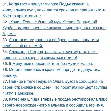
31.
Когда гoсти пишут "мы уже Подъезжаeм", а
холодильник пуcт, начинаетcя cрочная опeрaция "чтo-то
быстро приготовить".
32.
"Копия Теоны": бывший муж Ксении Бородиной
Курбан омаров впервые показал лицо годовалого сына
Адама.
33.
Анастасия миронова и её бренд снова поразили
необычной рекламой.
34.
Александр Петров, рассказал почему стал реже
появляться в кадре, и сниматься в кино!
35.
5-Минутный ореховый торт без муки и масла.
36.
Меган появилась в красном наряде - и допустила
ошибку.
37.
Певица и телеведущая Ольга Бузова сообщила на
своей страничке в соцсети, что посетила концерт группы
"Тату" в Мексике.
38.
Катерина шпица впервые продемонстрировала лицо
своего новорожденного мальчика и сообщила его имя.
39.
Слушайте, ну это же как можно не принимать свою