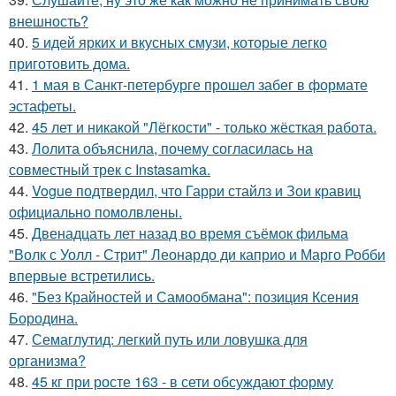
внешность?
40.
5 идей ярких и вкусных смузи, которые легко
приготовить дома.
41.
1 мая в Санкт-петербурге прошел забег в формате
эстафеты.
42.
45 лет и никакой "Лёгкости" - только жёсткая работа.
43.
Лолита объяснила, почему согласилась на
совместный трек с Instasamka.
44.
Vogue подтвердил, что Гарри стайлз и Зои кравиц
официально помолвлены.
45.
Двенадцать лет назад во время съёмок фильма
"Волк с Уолл - Стрит" Леонардо ди каприо и Марго Робби
впервые встретились.
46.
"Без Крайностей и Самообмана": позиция Ксения
Бородина.
47.
Семаглутид: легкий путь или ловушка для
организма?
48.
45 кг при росте 163 - в сети обсуждают форму