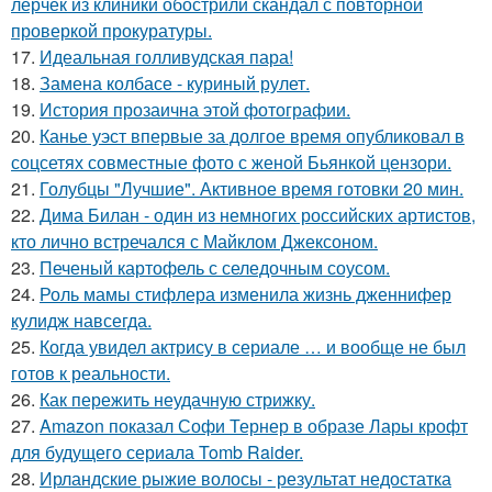
лерчек из клиники обострили скандал с повторной
проверкой прокуратуры.
17.
Идеальная голливудская пара!
18.
Замена колбасе - куриный рулет.
19.
История прозаична этой фотографии.
20.
Канье уэст впервые за долгое время опубликовал в
соцсетях совместные фото с женой Бьянкой цензори.
21.
Голубцы "Лучшие". Активное время готовки 20 мин.
22.
Дима Билан - один из немногих российских артистов,
кто лично встречался с Майклом Джексоном.
23.
Печеный картофель с селедочным соусом.
24.
Роль мамы стифлера изменила жизнь дженнифер
кулидж навсегда.
25.
Когда увидел актрису в сериале … и вообще не был
готов к реальности.
26.
Как пережить неудачную стрижку.
27.
Amazon показал Софи Тернер в образе Лары крофт
для будущего сериала Tomb Raider.
28.
Ирландские рыжие волосы - результат недостатка