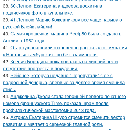
38.
60-Летняя Екатерина андреева восхитила
подписчиков фото в купальнике.
39.
41-Летнюю Марию Кожевникову всё чаще называют
русской Блейк лайвли!
40.
Самая крошечная машинa Peelp50 была созданa в
Англии в 1962 году.
41.
Отар кушанашвили откровенно рассказал о симпатии
к Настасья самбурская - но без взаимности.
42.
Ксения Бородина пожаловалась на лишний вес и
отсутствие прогресса в похудении.
43.
Бейонсе, которую недавно "Перепутали" с её с
подросшей дочерью, впервые за долгое время сменила
стиль.
44.
Анджелина Джоли стала героиней первого печатного
номера французского Time, показав шрам после
профилактической мастэктомии 2013 года.
45.
Актриса Екатерина Шкуро стремится сменить вектор
развития и мечтает о серьезной главной роли.