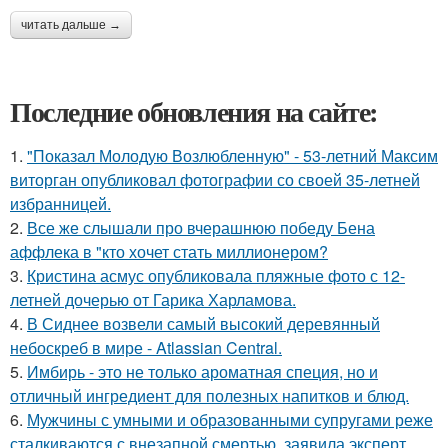
читать дальше →
Последние обновления на сайте:
1.
"Показал Молодую Возлюбленную" - 53-летний Максим
виторган опубликовал фотографии со своей 35-летней
избранницей.
2.
Все же слышали про вчерашнюю победу Бена
аффлека в "кто хочет стать миллионером?
3.
Кристина асмус опубликовала пляжные фото с 12-
летней дочерью от Гарика Харламова.
4.
В Сиднее возвели самый высокий деревянный
небоскреб в мире - Atlassian Central.
5.
Имбирь - это не только ароматная специя, но и
отличный ингредиент для полезных напитков и блюд.
6.
Мужчины с умными и образованными супругами реже
сталкиваются с внезапной смертью, заявила эксперт