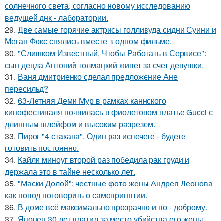
солнечного света, согласно новому исследованию
ведущей днк - лаборатории.
29.
Две самые горячие актрисы голливуда сидни Суини и
Меган Фокс снялись вместе в одном фильме.
30.
"Слишком Известный, Чтобы Работать в Сервисе":
сын децла Антоний толмацкий живет за счет девушки.
31.
Ваня дмитриенко сделал предложение Ане
пересильд?
32.
63-Летняя Деми Мур в рамках каннского
кинофестиваля появилась в фиолетовом платье Gucci с
длинным шлейфом и высоким разрезом.
33.
Пирог "4 стaкана". Один раз испечете - будете
готовить постоянно.
34.
Кайли миноуг второй раз победила рак груди и
держала это в тайне несколько лет.
35.
"Маски Долой": честные фото жены Андрея Леонова
как повод поговорить о самопринятии.
36.
В доме всё максимально прозрачно и по - доброму.
37.
Японец 30 лет платил за место убийства его жены.