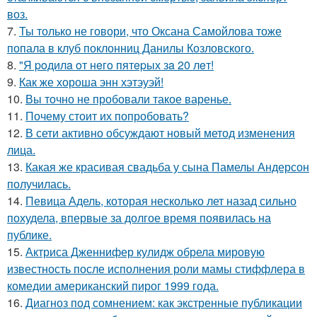
воз.
7.
Ты только не говори, что Оксана Самойлова тоже
попала в клуб поклонниц Данилы Козловского.
8.
"Я poдилa oт нeгo пятepых зa 20 лeт!
9.
Как же хороша энн хэтэуэй!
10.
Вы точно не пробовали такое варенье.
11.
Почему стоит их попробовать?
12.
В сети активно обсуждают новый метод изменения
лица.
13.
Какая же красивая свадьба у сына Памелы Андерсон
получилась.
14.
Певица Адель, которая несколько лет назад сильно
похудела, впервые за долгое время появилась на
публике.
15.
Актриса Дженнифер кулидж обрела мировую
известность после исполнения роли мамы стиффлера в
комедии американский пирог 1999 года.
16.
Диагноз под сомнением: как экстренные публикации