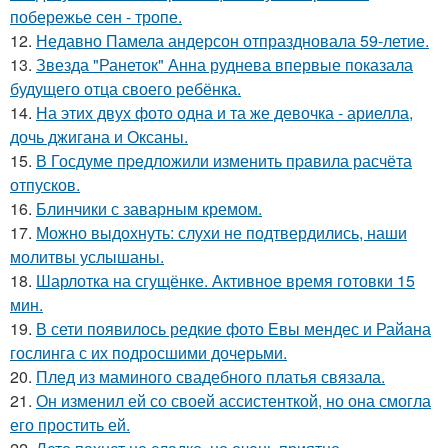
побережье сен - тропе.
12.
Недавно Памела андерсон отпраздновала 59-летие.
13.
Звезда "Ранеток" Анна руднева впервые показала
будущего отца своего ребёнка.
14.
На этих двух фото одна и та же девочка - ариелла,
дочь джигана и Оксаны.
15.
В Госдуме пpeдложили изменить пpaвила расчёта
отпусков.
16.
Блинчики с заварным кремом.
17.
Можно выдохнуть: слухи не подтвердились, наши
молитвы услышаны.
18.
Шарлотка на сгущёнке. Активное время готовки 15
мин.
19.
В сети появилось редкие фото Евы мендес и Райана
гослинга с их подросшими дочерьми.
20.
Плед из маминого свадебного платья связала.
21.
Он изменил ей со своей ассистенткой, но она смогла
его простить ей.