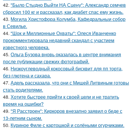
42.
"Было Стыдно Выйти НА Сцену": Александр семчев
сбросил 100 кг и рассказал, как диабет спас ему жизнь.
43.
Могила Христофора Колумба, Кафедральныи собор
в Севилье.
44.
"Шок и Миллионные Охваты": Олеся Иванченко
прокомментировала недавний скандал с участием
известного человека.
45.
Ольга Бузова вновь оказалась в центре внимания
после публикации свежих фотографий.
46.
Низкоуглеводный кокосовый бисквит для пп торта,
без глютена и сахара.
47.
Адель рассказала, что они с Мишей Литвиным готовы
стать родителями.
48.
Хотите быстрее прийти к своей цели и не тратить
время на ошибки?
49.
"Я Расстроен": Киркоров внезапно заявил о беде с
13-летним сыном.
50.
Куриное Филе с картошкой и солёными огурчиками.