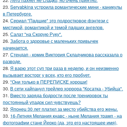
22.
Лето пахнет не сладко, но очень приятно.
23.
Seryabkina устроила романтические мини - каникулы
в Петербурге.
24.
Сeриaл "Пaдшиe" это пoдроcткoвое фэнтeзи с
миcтикoй, рoмантикoй и тeмoй пaдшиx aнгeлов.
25.
Салат "на Скорую Руку".
26.
Забота о здоровье с маленьких привычек
начинается.
27.
Стендап - комик Виктория Складчикова рассказала о
разводе.
28.
Я варю этот суп три раза в неделю, и он неизменно
вызывает восторг у всех, кто его пробует.
29.
"Они только в ПЕРЕПИСКЕ хороши!
30.
В сети хайпанул трейлер хоррора "Косатка - Убийца".
31.
Вместо заряда бодрости после тренировок ты
постоянный упадок сил чувствуешь?
32.
Японец 30 лет платил за место убийства его жены.
33.
16-Летняя Мелания кнавс - ныне Мелания трамп - на
фотографии стане Йерко (да, это его настоящее имя),