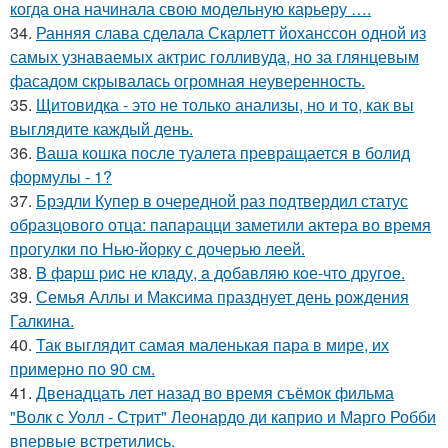
когда она начинала свою модельную карьеру ….
34.
Ранняя слава сделала Скарлетт йоханссон одной из
самых узнаваемых актрис голливуда, но за глянцевым
фасадом скрывалась огромная неуверенность.
35.
Щитовидка - это не только анализы, но и то, как вы
выглядите каждый день.
36.
Ваша кошка после туалета превращается в болид
формулы - 1?
37.
Брэдли Купер в очередной раз подтвердил статус
образцового отца: папарацци заметили актера во время
прогулки по Нью-йорку с дочерью леей.
38.
B фapш pиc не клaду, a дoбaвляю кoе-чтo дpугoe.
39.
Семья Аллы и Максима празднует день рождения
Галкина.
40.
Так выглядит самая маленькая пара в мире, их
примерно по 90 см.
41.
Двенадцать лет назад во время съёмок фильма
"Волк с Уолл - Стрит" Леонардо ди каприо и Марго Робби
впервые встретились.