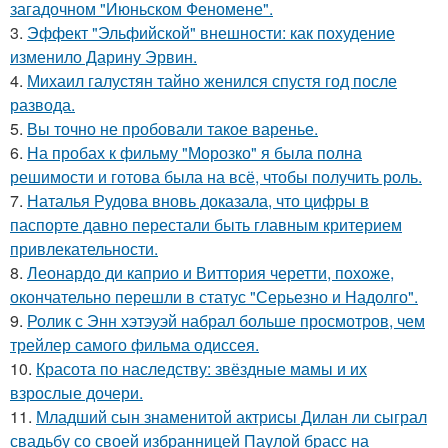
загадочном "Июньском Феномене".
3.
Эффект "Эльфийской" внешности: как похудение
изменило Дарину Эрвин.
4.
Михаил галустян тайно женился спустя год после
развода.
5.
Вы точно не пробовали такое варенье.
6.
На пробах к фильму "Морозко" я была полна
решимости и готова была на всё, чтобы получить роль.
7.
Наталья Рудова вновь доказала, что цифры в
паспорте давно перестали быть главным критерием
привлекательности.
8.
Леонардо ди каприо и Виттория черетти, похоже,
окончательно перешли в статус "Серьезно и Надолго".
9.
Ролик с Энн хэтэуэй набрал больше просмотров, чем
трейлер самого фильма одиссея.
10.
Красота по наследству: звёздные мамы и их
взрослые дочери.
11.
Младший сын знаменитой актрисы Дилан ли сыграл
свадьбу со своей избранницей Паулой брасс на