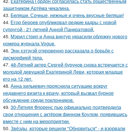
42.
Екатерина Гордон согласилась стать общественным
защитником Артёма чекалина.
43.
Беляши. Сочные, нежные и очень вкусные беляши!
44.
Егор бероев опубликовал редкие кадры с новой
супругой - 21-летней Анной Панкратовой.
45.
Мэрил стрип и Анна винтур украсили обложку нового
номера журнала Vogue.
46.
Энн хэтэуэй откровенно рассказала о борьбе с
дисморфией тела.
47.
48-Летний актер Сергей бурунов снова встречается с
молодой девушкой Екатериной Леви, которая младше
его на 12 лет.
48.
Анна хилькевич прояснила ситуацию вокруг
недавнего визита к врачу, который вызвал бурное
обсуждение среди поклонников.
49.
30-Летняя Флоренс пью официально подтвердила
свои отношения с актёром финном Коулом, появившись
вместе с ним на мероприятии.
50.
Звёзды, которые решили "Обновиться" - и взорвали