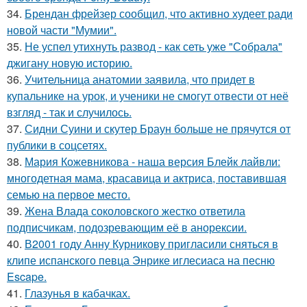
34.
Брендан фрейзер сообщил, что активно худеет ради
новой части "Мумии".
35.
Не успел утихнуть развод - как сеть уже "Собрала"
джигану новую историю.
36.
Учительница анатомии заявила, что придет в
купальнике на урок, и ученики не смогут отвести от неё
взгляд - так и случилось.
37.
Сидни Суини и скутер Браун больше не прячутся от
публики в соцсетях.
38.
Мария Кожевникова - наша версия Блейк лайвли:
многодетная мама, красавица и актриса, поставившая
семью на первое место.
39.
Жена Влада соколовского жестко ответила
подписчикам, подозревающим её в анорексии.
40.
В2001 году Анну Курникову пригласили сняться в
клипе испанского певца Энрике иглесиаса на песню
Escape.
41.
Глазунья в кабачках.