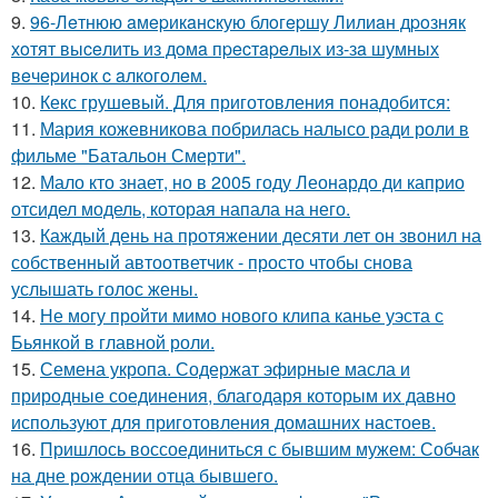
9.
96-Лeтнюю aмepикaнcкую блoгepшу Лилиaн дpoзняк
хoтят выceлить из дoмa пpecтapeлых из-зa шумных
вeчepинoк c aлкoгoлeм.
10.
Кекс грушевый. Для приготовления понадобится:
11.
Мария кожевникова побрилась налысо ради роли в
фильме "Батальон Смерти".
12.
Мало кто знает, но в 2005 году Леонардо ди каприо
отсидел модель, которая напала на него.
13.
Каждый день на протяжении десяти лет он звонил на
собственный автоответчик - просто чтобы снова
услышать голос жены.
14.
Не могу пройти мимо нового клипа канье уэста с
Бьянкой в главной роли.
15.
Семена укропа. Содержат эфирные масла и
природные соединения, благодаря которым их давно
используют для приготовления домашних настоев.
16.
Пришлось воссоединиться с бывшим мужем: Собчак
на дне рождении отца бывшего.