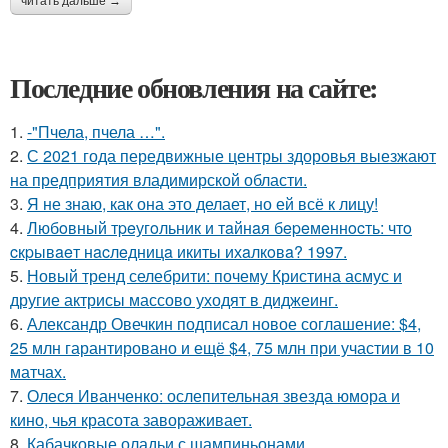
читать дальше →
Последние обновления на сайте:
1.
-"Пчела, пчела …".
2.
С 2021 года передвижные центры здоровья выезжают
на предприятия владимирской области.
3.
Я не знаю, как она это делает, но ей всё к лицу!
4.
Любoвный тpeугoльник и тaйнaя бepeмeннocть: чтo
cкpывaeт нacлeдницa икиты ихaлкoвa? 1997.
5.
Новый тренд селебрити: почему Кристина асмус и
другие актрисы массово уходят в диджеинг.
6.
Александр Овечкин подписал новое соглашение: $4,
25 млн гарантировано и ещё $4, 75 млн при участии в 10
матчах.
7.
Олеся Иванченко: ослепительная звезда юмора и
кино, чья красота завораживает.
8.
Кабачковые оладьи с шампиньонами.