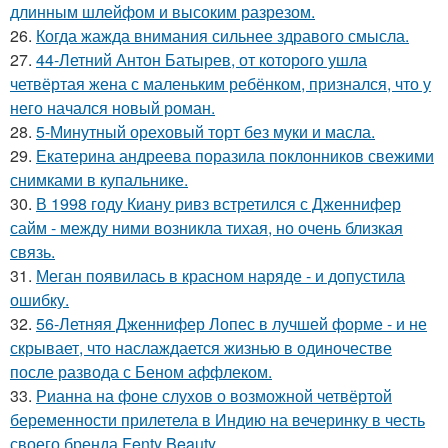
длинным шлейфом и высоким разрезом.
26.
Когда жажда внимания сильнее здравого смысла.
27.
44-Летний Антон Батырев, от которого ушла
четвёртая жена с маленьким ребёнком, признался, что у
него начался новый роман.
28.
5-Минутный ореховый торт без муки и масла.
29.
Екатерина андреева поразила поклонников свежими
снимками в купальнике.
30.
В 1998 году Киану ривз встретился с Дженнифер
сайм - между ними возникла тихая, но очень близкая
связь.
31.
Меган появилась в красном наряде - и допустила
ошибку.
32.
56-Летняя Дженнифер Лопес в лучшей форме - и не
скрывает, что наслаждается жизнью в одиночестве
после развода с Беном аффлеком.
33.
Рианна на фоне слухов о возможной четвёртой
беременности прилетела в Индию на вечеринку в честь
своего бренда Fenty Beauty.