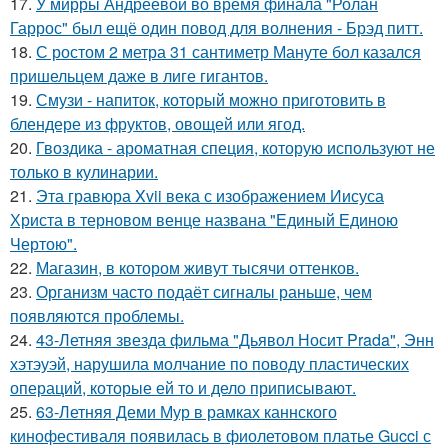
17.
У мирры Андреевой во время финала "Ролан
Гаррос" был ещё один повод для волнения - Брэд питт.
18.
С ростом 2 метра 31 сантиметр Мануте бол казался
пришельцем даже в лиге гигантов.
19.
Смузи - напиток, который можно приготовить в
блендере из фруктов, овощей или ягод.
20.
Гвоздика - ароматная специя, которую используют не
только в кулинарии.
21.
Эта гравюра Xvii века с изображением Иисуса
Христа в терновом венце названа "Единый Единою
Чертою".
22.
Магазин, в котором живут тысячи оттенков.
23.
Организм часто подаёт сигналы раньше, чем
появляются проблемы.
24.
43-Летняя звезда фильма "Дьявол Носит Prada", Энн
хэтэуэй, нарушила молчание по поводу пластических
операций, которые ей то и дело приписывают.
25.
63-Летняя Деми Мур в рамках каннского
кинофестиваля появилась в фиолетовом платье Gucci с