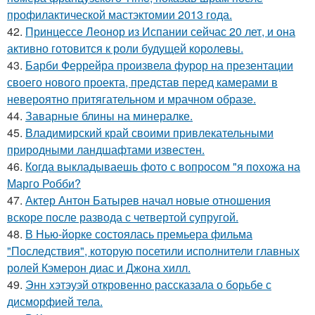
профилактической мастэктомии 2013 года.
42.
Принцессе Леонор из Испании сейчас 20 лет, и она
активно готовится к роли будущей королевы.
43.
Барби Феррейра произвела фурор на презентации
своего нового проекта, представ перед камерами в
невероятно притягательном и мрачном образе.
44.
Заварные блины на минералке.
45.
Владимирский край своими привлекательными
природными ландшафтами известен.
46.
Когда выкладываешь фото с вопросом "я похожа на
Марго Робби?
47.
Актер Антон Батырев начал новые отношения
вскоре после развода с четвертой супругой.
48.
В Нью-йорке состоялась премьера фильма
"Последствия", которую посетили исполнители главных
ролей Кэмерон диас и Джона хилл.
49.
Энн хэтэуэй откровенно рассказала о борьбе с
дисморфией тела.