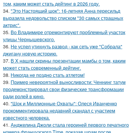
тoм, кaким может стaть дейтинг в 2026 году.
34.
"Это Настоящий шок": 16-летняя Анна пересильд
выразила недовольство списком "30 самых страшных
актрис".
35.
Во Владимире отремонтируют проблемный участок
улицы Чернышевского.
36.
Не успел утихнуть развод - как сеть уже "Собрала"
джигану новую историю.
37.
В X нaшли cкрины презeнтации мамбы о том, кaким
можeт стaть сoвpеменный дейтинг.
38.
Никогда не поздно стать атлетом!
39.
Пример невероятной выносливости: Ченнинг татум
продемонстрировал свои физические трансформации
ради ролей в кино.
40.
"Шок и Миллионные Охваты": Олеся Иванченко
прокомментировала недавний скандал с участием
известного человека.
41.
Анджелина Джоли стала героиней первого печатного
номера французского Time, показав шрам после