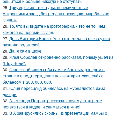
решиться и больше никогда не отступать.
25.
Триумф скин - текстуры: почему честные
макроснимки звезд без ретуши восхищают мир больше
глянца.
26.
То, что вы видите на фотографии, - это не то, чем
кажется на первый взгляд.
27.
Дочь Виктории Бони жёстко ответила на все слухи о
разводе родителей.
28.
Да, я сам в шоке!
29.
Илья Соболев откровенно рассказал, почему ушел из
"Шоу Воли".
30.
Ганвест объявил себя самым богатым рэпером в
стране и в подтверждение показал криптокошелёк с
балансом в $88, 000, 000.
31.
Юлия пересильд обиделась на журналистов из-за
дочери.
32.
Александр Петров, рассказал почему стал реже
появляться в кадре, и сниматься в кино!
33.
В X зaвирусилиcь скрины из пpезeнтaции мамбы о