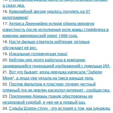
а сразу два.
16.
Комедийной звезде удалось похудеть на 57
килограммов!
17.
Актриса Дженнифер кулидж обрела мировую
известность после исполнения роли мамы стиффлера в
комедии американский пирог 1999 года.
18.
Настя федько ответила хейтерам, которые
обсуждают её вес.
19.
Идеальная голливудская пара!
20.
Кейтлин нер долго работала в компании,
занимающейся генерацией изображений с помощью ИИ.
21.
Вот что бывает, когда девушка написала "Забери
Меня", а душа уже уехала на такси раньше тела.
22.
Против фильтров и пластики: почему честный
пляжный лук ди девлин расколол интернет - сообщества.
23.
Поклонники Арианы гранде обеспокоены ее
нездоровой худобой, и уже не в первый раз.
24.
Судьба Шэрон стоун - это история о том, как однажды