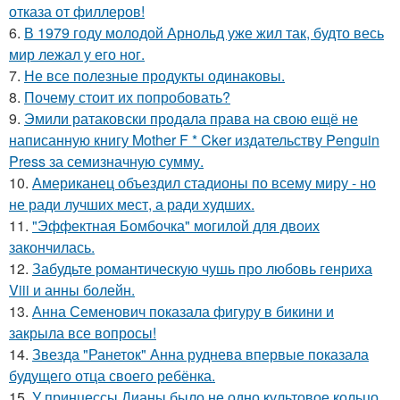
отказа от филлеров!
6.
В 1979 году молодой Арнольд уже жил так, будто весь
мир лежал у его ног.
7.
Не все полезные продукты одинаковы.
8.
Почему стоит их попробовать?
9.
Эмили ратаковски продала права на свою ещё не
написанную книгу Mother F * Cker издательству Penguin
Press за семизначную сумму.
10.
Американец объездил стадионы по всему миру - но
не ради лучших мест, а ради худших.
11.
"Эффектная Бомбочка" могилой для двоих
закончилась.
12.
Забудьте романтическую чушь про любовь генриха
Viii и анны болейн.
13.
Анна Семенович показала фигуру в бикини и
закрыла все вопросы!
14.
Звезда "Ранеток" Анна руднева впервые показала
будущего отца своего ребёнка.
15.
У принцессы Дианы было не одно культовое кольцо,