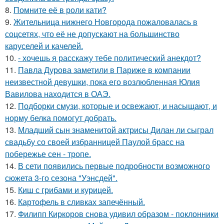
8.
Помните её в роли кати?
9.
Жительница нижнего Новгорода пожаловалась в
соцсетях, что её не допускают на большинство
каруселей и качелей.
10.
- хочешь я расскажу тебе политический анекдот?
11.
Павла Дурова заметили в Париже в компании
неизвестной девушки, пока его возлюбленная Юлия
Вавилова находится в ОАЭ.
12.
Подборки смузи, которые и освежают, и насыщают, и
норму белка помогут добрать.
13.
Младший сын знаменитой актрисы Дилан ли сыграл
свадьбу со своей избранницей Паулой брасс на
побережье сен - тропе.
14.
В сети появились первые подробности возможного
сюжета 3-го сезона "Уэнсдей".
15.
Киш с грибами и курицей.
16.
Картофель в сливках запечённый.
17.
Филипп Киркоров снова удивил образом - поклонники