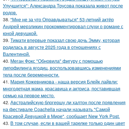
Улучшится": Александра Трусова показала живот после
родов.
38.
"Мне не за что Оправдываться" 53-летний актёр
Андрей мерзликин прокомментировал слухи о романе с
юной девушкой.
39.
Тимати впервые показал свою дочь Эмму, которая
родилась в августе 2025 года в отношениях с
Валентиной.
40.
Меган Фокс "Обновила" фигуру с помощью
липофилинга ягодиц, воспользовавшись изменениями
тела после беременности.
41.
Мария Кожевникова - наша версия Блейк лайвли:
многодетная мама, красавица и актриса, поставившая
семью на первое место.
42.
Австралийскую блогершу ли халтон после появления
на фестивале Coachella начали называть "Самой
Красивой Девушкой в Мире", сообщает New York Post.
43.
В том случае, если в вашей тарелке только один цвет