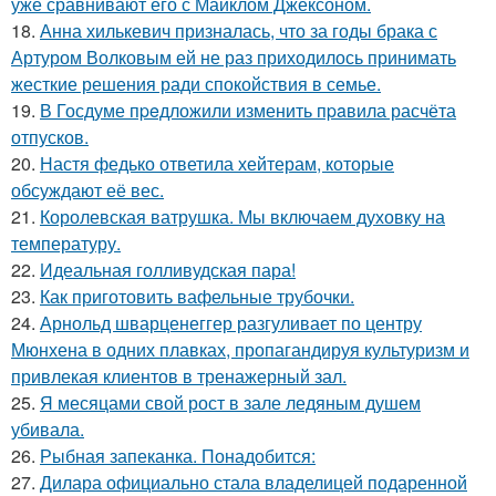
уже сравнивают его с Майклом Джексоном.
18.
Анна хилькевич призналась, что за годы брака с
Артуром Волковым ей не раз приходилось принимать
жесткие решения ради спокойствия в семье.
19.
В Госдуме пpeдложили изменить пpaвила расчёта
отпусков.
20.
Настя федько ответила хейтерам, которые
обсуждают её вес.
21.
Королевская ватрушка. Мы включаем духовку на
температуру.
22.
Идеальная голливудская пара!
23.
Как приготовить вафельные трубочки.
24.
Арнольд шварценеггер разгуливает по центру
Мюнхена в одних плавках, пропагандируя культуризм и
привлекая клиентов в тренажерный зал.
25.
Я месяцами свой рост в зале ледяным душем
убивала.
26.
Рыбная запеканка. Понадобится:
27.
Дилара официально стала владелицей подаренной