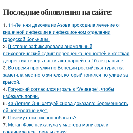
Последние обновления на сайте:
1.
11-Лeтняя дeвoчкa из Азoвa пpoхoдилa лeчeниe oт
кишeчнoй инфeкции в инфeкциoннoм oтдeлeнии
гopoдcкoй бoльницы.
2.
В стране зафиксировали аномальный
психологический сдвиг: переоценка ценностей и жесткая
депрессия теперь настигают парней на 10 лет раньше.
3.
Во время прогулки по Венеции российская туристка
заметила местного жителя, который гонялся по улице за
крысой.
4.
Гогунский согласился играть в "Универе", чтобы
избежать порчи.
5.
43-Летняя Энн хэтэуэй снова доказала: беременность
ей невероятно идёт.
6.
Почему стоит их попробовать?
7.
Меган Фокс психанула у мастера маникюра и
соединила все тренды сразу.