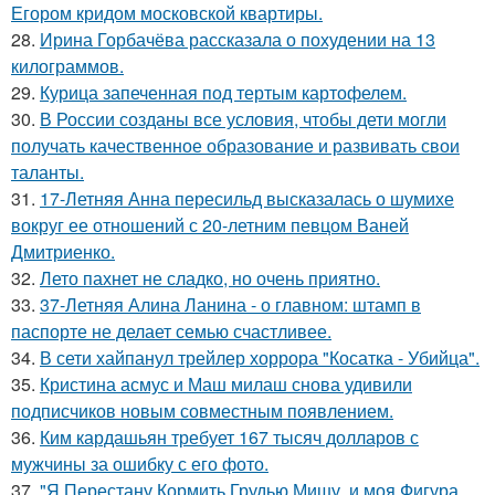
Егором кридом московской квартиры.
28.
Ирина Горбачёва рассказала о похудении на 13
килограммов.
29.
Курица запеченная под тертым картофелем.
30.
В России созданы все условия, чтобы дети могли
получать качественное образование и развивать свои
таланты.
31.
17-Летняя Анна пересильд высказалась о шумихе
вокруг ее отношений с 20-летним певцом Ваней
Дмитриенко.
32.
Лето пахнет не сладко, но очень приятно.
33.
37-Летняя Алина Ланина - о главном: штамп в
паспорте не делает семью счастливее.
34.
В сети хайпанул трейлер хоррора "Косатка - Убийца".
35.
Кристина асмус и Маш милаш снова удивили
подписчиков новым совместным появлением.
36.
Ким кардашьян требует 167 тысяч долларов с
мужчины за ошибку с его фото.
37.
"Я Перестану Кормить Грудью Мишу, и моя Фигура