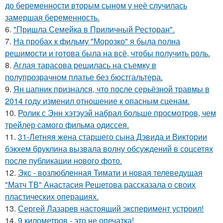
до беременности вторым сыном у неё случилась
замершая беременность.
6.
"Пришла Семейка в Приличный Ресторан".
7.
На пробах к фильму "Морозко" я была полна
решимости и готова была на всё, чтобы получить роль.
8.
Аглая тарасова решилась на съемку в
полупрозрачном платье без бюстгальтера.
9.
Ян цапник признался, что после серьёзной травмы в
2014 году изменил отношение к опасным сценам.
10.
Ролик с Энн хэтэуэй набрал больше просмотров, чем
трейлер самого фильма одиссея.
11.
31-Летняя жена старшего сына Дэвида и Виктории
бэкхем бруклина вызвала волну обсуждений в соцсетях
после публикации нового фото.
12.
Экс - возлюбленная Тимати и новая телеведущая
"Матч ТВ" Анастасия Решетова рассказала о своих
пластических операциях.
13.
Сергей Лазарев настоящий эксперимент устроил!
14.
9 километров - это не опечатка!