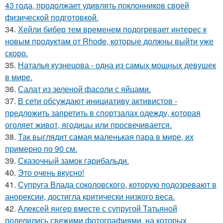
43 года, продолжает удивлять поклонников своей
физической подготовкой.
34.
Хейли бибер тем временем подогревает интерес к
новым продуктам от Rhode, которые должны выйти уже
скоро.
35.
Наталья кузнецова - одна из самых мощных девушек
в мире.
36.
Салат из зеленой фасоли с яйцами.
37.
В сети обсуждают инициативу активистов -
предложить запретить в спортзалах одежду, которая
оголяет живот, ягодицы или просвечивается.
38.
Так выглядит самая маленькая пара в мире, их
примерно по 90 см.
39.
Сказочный замок гарибальди.
40.
Это очень вкусно!
41.
Супруга Влада соколовского, которую подозревают в
анорексии, достигла критически низкого веса.
42.
Алексей янгер вместе с супругой Татьяной
поделились свежими фотографиями, на которых