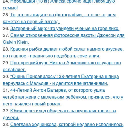
24.
Небольшая (13 кг) Алиска срочно ищет любящую
семью!
25.
То, что вы видите на фотографии, - это не то, чем
кажется на первый взгляд.
26.
Затерянный мир: что увидели ученые на горе лико.
27.
Самая откровенная фотосессия дакоты Джонсон для
Calvin Klein.
28.
Красная рыбка делает любой салат намного вкуснее,
но главное - правильно подобрать сочетания.
29.
Протурецкий курс Никола Армению как государство
ослабляет.
30.
"Очень Понравилось": 38-летняя Екатерина шпица
вернулась с Мальдив - и делится впечатлениями.
31.
44-Летний Антон Батырев, от которого ушла
четвёртая жена с маленьким ребёнком, признался, что у
него начался новый роман.
32.
Юлия пересильд обиделась на журналистов из-за
дочери.
33.
Светлана ходченкова, которой недавно исполнилось