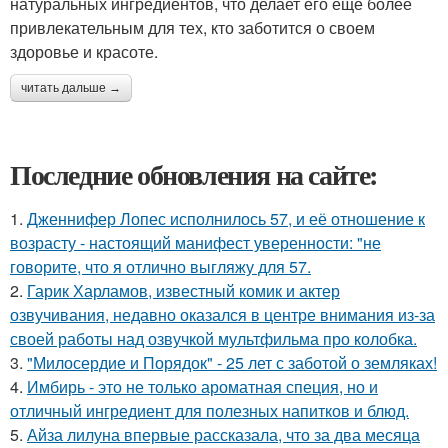
натуральных ингредиентов, что делает его еще более
привлекательным для тех, кто заботится о своем
здоровье и красоте.
читать дальше →
Последние обновления на сайте:
1.
Дженнифер Лопес исполнилось 57, и её отношение к
возрасту - настоящий манифест уверенности: "не
говорите, что я отлично выгляжу для 57.
2.
Гарик Харламов, известный комик и актер
озвучивания, недавно оказался в центре внимания из-за
своей работы над озвучкой мультфильма про колобка.
3.
"Милосердие и Порядок" - 25 лет с заботой о земляках!
4.
Имбирь - это не только ароматная специя, но и
отличный ингредиент для полезных напитков и блюд.
5.
Айза лилуна впервые рассказала, что за два месяца