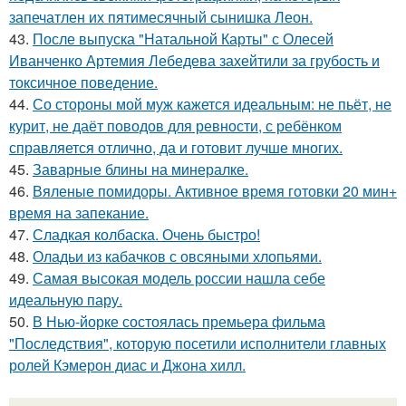
запечатлен их пятимесячный сынишка Леон.
43.
После выпуска "Натальной Карты" с Олесей
Иванченко Артемия Лебедева захейтили за грубость и
токсичное поведение.
44.
Со стороны мой муж кажется идеальным: не пьёт, не
курит, не даёт поводов для ревности, с ребёнком
справляется отлично, да и готовит лучше многих.
45.
Заварные блины на минералке.
46.
Вяленые помидоры. Активное время готовки 20 мин+
время на запекание.
47.
Сладкая колбаска. Очень быстро!
48.
Оладьи из кабачков с овсяными хлопьями.
49.
Самая высокая модель россии нашла себе
идеальную пару.
50.
В Нью-йорке состоялась премьера фильма
"Последствия", которую посетили исполнители главных
ролей Кэмерон диас и Джона хилл.