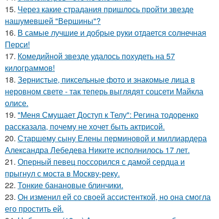
15.
Через какие страдания пришлось пройти звезде
нашумевшей "Вершины"?
16.
В самые лучшие и добрые руки отдается солнечная
Перси!
17.
Комедийной звезде удалось похудеть на 57
килограммов!
18.
Зернистые, пиксельные фото и знакомые лица в
неровном свете - так теперь выглядят соцсети Майкла
олисе.
19.
"Меня Смущает Доступ к Телу": Регина тодоренко
рассказала, почему не хочет быть актрисой.
20.
Старшему сыну Елены перминовой и миллиардера
Александра Лебедева Никите исполнилось 17 лет.
21.
Оперный певец поссорился с дамой сердца и
прыгнул с моста в Москву-реку.
22.
Тонкие банановые блинчики.
23.
Он изменил ей со своей ассистенткой, но она смогла
его простить ей.