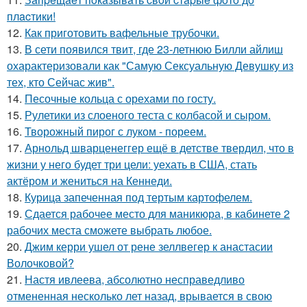
плacтики!
12.
Как приготовить вафельные трубочки.
13.
В сети появился твит, где 23-летнюю Билли айлиш
охарактеризовали как "Самую Сексуальную Девушку из
тех, кто Сейчас жив".
14.
Песочные кольца с орехами по госту.
15.
Рулетики из слоеного теста с колбасой и сыром.
16.
Творожный пирог с луком - пореем.
17.
Арнольд шварценеггер ещё в детстве твердил, что в
жизни у него будет три цели: уехать в США, стать
актёром и жениться на Кеннеди.
18.
Курица запеченная под тертым картофелем.
19.
Сдается рабочее место для маникюра, в кабинете 2
рабочих места сможете выбрать любое.
20.
Джим керри ушел от рене зеллвегер к анастасии
Волочковой?
21.
Настя ивлеева, абсолютно несправедливо
отмененная несколько лет назад, врывается в свою