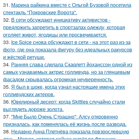
31.
Марина райкина вместе с Ольгой Бузовой посетила
спектакль "Покровские Ворота".
32.
В сети обсуждают инициативу активистов -
предложить запретить в спортзалах одежду, которая
оголяет живот, ягодицы или просвечивается.
33.
Ice Spice снова обсуждают в сети - на этот раз из-за
фото, где она показала фигуру без идеальных ракурсов
и жёсткой ретуши.
34.
Ранняя слава сделала Скарлетт йоханссон одной из
самых узнаваемых актрис голливуда, но за глянцевым
фасадом скрывалась огромная неуверенность.
35.
Я был в шоке, когда узнал настоящие имена этих
голливудских актеров.
36.
Ювелирный десерт: когда Skittles случайно стали
выглядеть дороже золота.
37.
"Мне Было Очень Страшно": Алсу откровенно
призналась, как поменялась её жизнь после развода.
38.
Недавно Анна Плетнёва показала повзрослевшую
дочь - Марию, которая сейчас живёт во Франции.