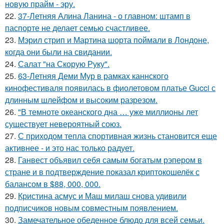
новую прайм - эру.
22.
37-Летняя Алина Ланина - о главном: штамп в
паспорте не делает семью счастливее.
23.
Мэрил стрип и Мартина шорта поймали в Лондоне,
когда они были на свидании.
24.
Салат "на Скорую Руку".
25.
63-Летняя Деми Мур в рамках каннского
кинофестиваля появилась в фиолетовом платье Gucci с
длинным шлейфом и высоким разрезом.
26.
"В темноте океанского дна … уже миллионы лет
существует невероятный союз.
27.
С приходом тепла спортивная жизнь становится еще
активнее - и это нас только радует.
28.
Ганвест объявил себя самым богатым рэпером в
стране и в подтверждение показал криптокошелёк с
балансом в $88, 000, 000.
29.
Кристина асмус и Маш милаш снова удивили
подписчиков новым совместным появлением.
30.
Замечательное обеденное блюдо для всей семьи.