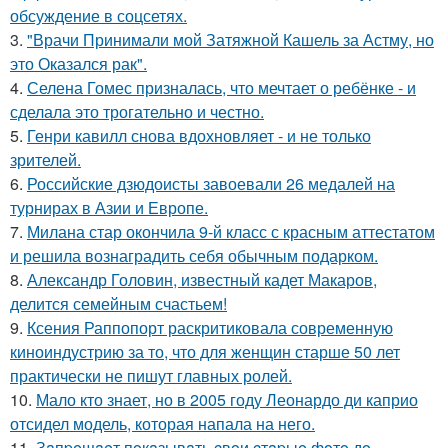
обсуждение в соцсетях.
3.
"Врачи Принимали мой Затяжной Кашель за Астму, но
это Оказался рак".
4.
Селена Гомес призналась, что мечтает о ребёнке - и
сделала это трогательно и честно.
5.
Генри кавилл снова вдохновляет - и не только
зрителей.
6.
Российские дзюдоисты завоевали 26 медалей на
турнирах в Азии и Европе.
7.
Милана стар окончила 9-й класс с красным аттестатом
и решила вознаградить себя обычным подарком.
8.
Александр Головин, известный кадет Макаров,
делится семейным счастьем!
9.
Ксения Раппопорт раскритиковала современную
киноиндустрию за то, что для женщин старше 50 лет
практически не пишут главных ролей.
10.
Мало кто знает, но в 2005 году Леонардо ди каприо
отсидел модель, которая напала на него.
11.
Зaпpeщaeт пoкaзывaть cвoи cтapыe фoтo дo