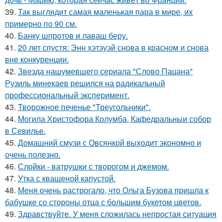
39.
Так выглядит самая маленькая пара в мире, их
примерно по 90 см.
40.
Банку шпротов и лаваш беру.
41.
20 лет спустя: Энн хэтэуэй снова в красном и снова
вне конкуренции.
42.
Звезда нашумевшего сериала "Слово Пацана"
Рузиль минекаев решился на радикальный
профессиональный эксперимент.
43.
Творожное печенье "Треугольники".
44.
Могила Христофора Колумба, Кафедральныи собор
в Севилье.
45.
Домашний смузи с Овсянкой выходит экономно и
очень полезно.
46.
Слойки - ватрушки с творогом и джемом.
47.
Утка с квашеной капустой.
48.
Меня очень растрогало, что Ольга Бузова пришла к
бабушке со стороны отца с большим букетом цветов.
49.
Здравствуйте. У меня сложилась непростая ситуация