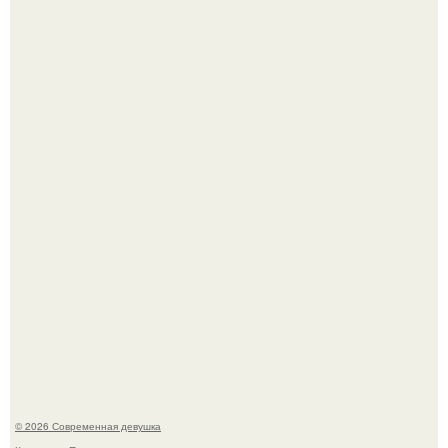
Платье, которое до сих пор вызывает споры спустя годы.
Бывшая актриса для самых взрослых амаранта Хэнк
стала сенатором в Колумбии.
© 2026 Современная девушка