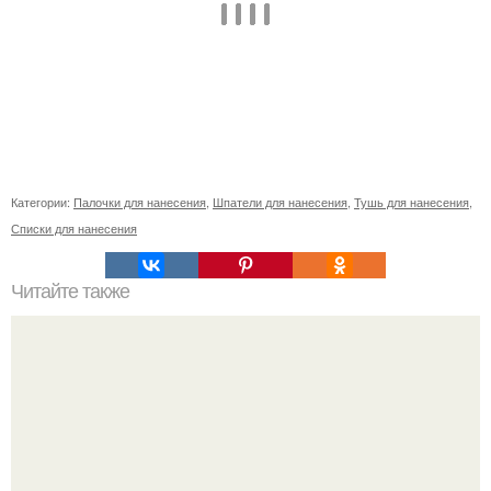
Категории:
Палочки для нанесения
,
Шпатели для нанесения
,
Тушь для нанесения
,
Списки для нанесения
Читайте также
Как долго длится эффект моющей краски для ванной