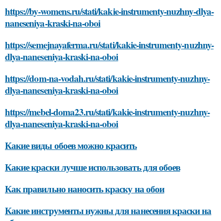
https://by-womens.ru/stati/kakie-instrumenty-nuzhny-dlya-
naneseniya-kraski-na-oboi
https://semejnayaferma.ru/stati/kakie-instrumenty-nuzhny-
dlya-naneseniya-kraski-na-oboi
https://dom-na-vodah.ru/stati/kakie-instrumenty-nuzhny-
dlya-naneseniya-kraski-na-oboi
https://mebel-doma23.ru/stati/kakie-instrumenty-nuzhny-
dlya-naneseniya-kraski-na-oboi
Какие виды обоев можно красить
Какие краски лучше использовать для обоев
Как правильно наносить краску на обои
Какие инструменты нужны для нанесения краски на