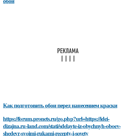
обои
Как подготовить обои перед нанесением краски
https://forum.pronets.ru/go.php?url=https://idei-
dizajna.ru-land.com/stati/sdelayte-iz-obychnyh-oboev-
shedevr-svoimi-rukami-recepty-i-sovety