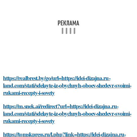
https://realbrest.by/go/url=https://idei-dizajna.ru-
land.com/stati/sdelayte-iz-obychnyh-oboev-shedevr-svoimi-
rukami-recepty-i-sovety
https://m.snek.ai/redirect?url=https://idei-dizajna.ru-
land.com/stati/sdelayte-iz-obychnyh-oboev-shedevr-svoimi-
rukami-recepty-i-sovety
https://tomskpress.ru/l.php?link=https://idei-dizajna.ru-