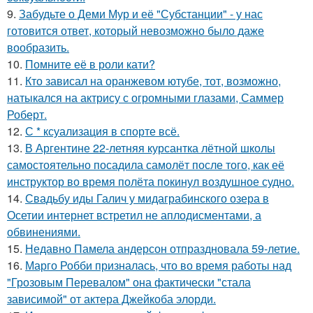
9.
Забудьте о Деми Мур и её "Субстанции" - у нас
готовится ответ, который невозможно было даже
вообразить.
10.
Помните её в роли кати?
11.
Кто зависал на оранжевом ютубе, тот, возможно,
натыкался на актрису с огромными глазами, Саммер
Роберт.
12.
С * ксуализация в спорте всё.
13.
В Аргентине 22-летняя курсантка лётной школы
самостоятельно посадила самолёт после того, как её
инструктор во время полёта покинул воздушное судно.
14.
Свадьбу иды Галич у мидаграбинского озера в
Осетии интернет встретил не аплодисментами, а
обвинениями.
15.
Недавно Памела андерсон отпраздновала 59-летие.
16.
Марго Робби призналась, что во время работы над
"Грозовым Перевалом" она фактически "стала
зависимой" от актера Джейкоба элорди.