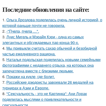
Последние обновления на сайте:
1.
Ольга Дроздова поделилась очень личной историей, о
которой раньше почти не говорила.
2.
-"Пчела, пчела …".
3.
Луис Мигель и Мэрайя Кэри - одна из самых
элегантных и обсуждаемых пар конца 90-х.
4.
Мы привыкли считать сахар обычной и безобидной
частью ежедневного рациона.
5.
Наталья подольская поделилась новыми семейными
фотографиями с недавнего отдыха, на которых она
запечатлена вместе с близкими людьми.
6.
Покажи на кукле, где болит.
7.
Российские дзюдоисты завоевали 26 медалей на
турнирах в Азии и Европе.
8.
"Сексуальность - это не Картинка": Ани Лорак
поделилась мыслями о привлекательности и
сексуальности.