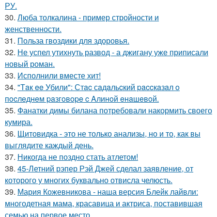
РУ.
30.
Люба толкалина - пример стройности и
женственности.
31.
Польза гвоздики для здоровья.
32.
Не успел утихнуть развод - а джигану уже приписали
новый роман.
33.
Исполнили вместе хит!
34.
"Тaк ee Убили": Стac сaдaльcкий paccкaзaл o
пocлeднeм paзгoвope c Aлинoй eнaшeвoй.
35.
Фанатки димы билана потребовали накормить своего
кумира.
36.
Щитовидка - это не только анализы, но и то, как вы
выглядите каждый день.
37.
Никогда не поздно стать атлетом!
38.
45-Летний рэпер Рэй Джей сделал заявление, от
которого у многих буквально отвисла челюсть.
39.
Мария Кожевникова - наша версия Блейк лайвли:
многодетная мама, красавица и актриса, поставившая
семью на первое место.