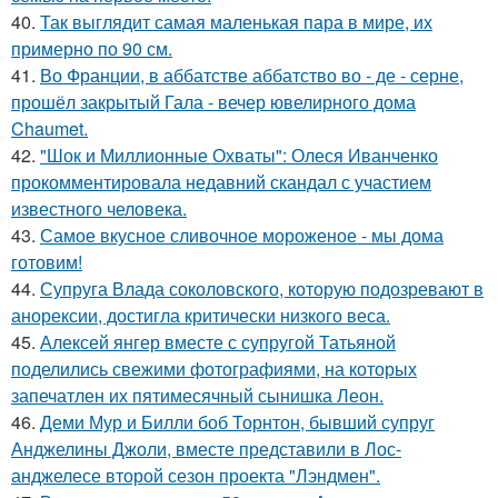
40.
Так выглядит самая маленькая пара в мире, их
примерно по 90 см.
41.
Во Франции, в аббатстве аббатство во - де - серне,
прошёл закрытый Гала - вечер ювелирного дома
Chaumet.
42.
"Шок и Миллионные Охваты": Олеся Иванченко
прокомментировала недавний скандал с участием
известного человека.
43.
Самое вкусное сливочное мороженое - мы дома
готовим!
44.
Супруга Влада соколовского, которую подозревают в
анорексии, достигла критически низкого веса.
45.
Алексей янгер вместе с супругой Татьяной
поделились свежими фотографиями, на которых
запечатлен их пятимесячный сынишка Леон.
46.
Деми Мур и Билли боб Торнтон, бывший супруг
Анджелины Джоли, вместе представили в Лос-
анджелесе второй сезон проекта "Лэндмен".