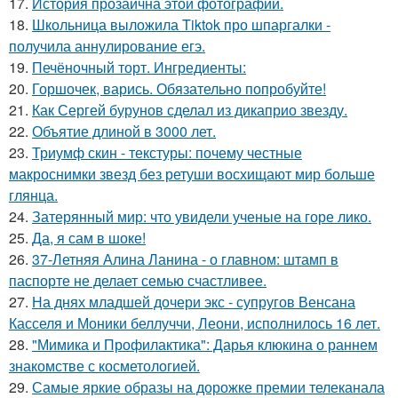
17.
История прозаична этой фотографии.
18.
Школьница выложила Tiktok про шпаргалки -
получила аннулирование егэ.
19.
Печёночный торт. Ингредиенты:
20.
Горшочек, варись. Обязательно попробуйте!
21.
Как Сергей бурунов сделал из дикаприо звезду.
22.
Объятие длиной в 3000 лет.
23.
Триумф скин - текстуры: почему честные
макроснимки звезд без ретуши восхищают мир больше
глянца.
24.
Затерянный мир: что увидели ученые на горе лико.
25.
Да, я сам в шоке!
26.
37-Летняя Алина Ланина - о главном: штамп в
паспорте не делает семью счастливее.
27.
На днях младшей дочери экс - супругов Венсана
Касселя и Моники беллуччи, Леони, исполнилось 16 лет.
28.
"Мимика и Профилактика": Дарья клюкина о раннем
знакомстве с косметологией.
29.
Самые яркие образы на дорожке премии телеканала