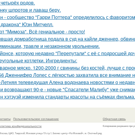
 четырёх родов.
нку шпротов и лаваш беру.
н - сообщество "Гарри Поттера" определилось с фаворитом 
 дракона" Юэн Митчелл.
рт "Мимоза". Всё гениальное - просто!
вшая домработница подала в суд на кайли дженнер, обвини
иминации, травле и незаконном увольнении.
йонсе, которую недавно "Перепутали" с её с подросшей до
еугольные котлетки. Ингредиенты:
варное мяско. 1200-2000 г свинины без костей, лучше с пр
56 Дженнифер Лопес с лёгкостью захватила все внимание на
-Летняя телеведущая Алена водонаева новостями о недавн
и возвращают 90-е - новые "Спасатели Малибу" уже снима
н хэтэуэй изменила стандарты красоты на съёмках фильма
онтакты
Пользовательское соглашение
Обратная связь
олитика конфидециальности
Копирование разрешено при у
 Москва, ЦАО, Тверской, Моховая улица 13 стр.1, Бизнес-центр «На Моховой», м. Охотный ряд