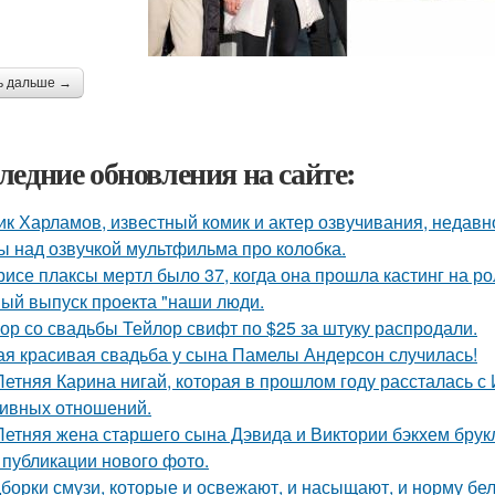
ь дальше →
ледние обновления на сайте:
ик Харламов, известный комик и актер озвучивания, недавн
ы над озвучкой мультфильма про колобка.
рисе плаксы мертл было 37, когда она прошла кастинг на р
ый выпуск проекта "наши люди.
ор со свадьбы Тейлор свифт по $25 за штуку распродали.
ая красивая свадьба у сына Памелы Андерсон случилась!
Летняя Карина нигай, которая в прошлом году рассталась 
ивных отношений.
Летняя жена старшего сына Дэвида и Виктории бэкхем брук
 публикации нового фото.
борки смузи, которые и освежают, и насыщают, и норму бел