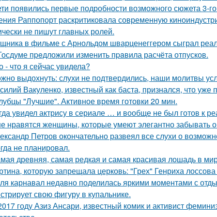
ети появились первые подробности возможного сюжета 3-го 
ения Раппопорт раскритиковала современную киноиндустрию
ически не пишут главных ролей.
щника в фильме с Арнольдом шварценеггером сыграл реаль
Госдуме пpeдложили изменить пpaвила расчёта отпусков.
о - что я сейчас увидела?
жно выдохнуть: слухи не подтвердились, наши молитвы у
силий Вакуленко, известный как баста, признался, что уже 
лубцы "Лучшие". Активное время готовки 20 мин.
гда увидел актрису в сериале … и вообще не был готов к ре
е нравятся женщины, которые умеют элегантно забывать 
ександр Петров окончательно развеял все слухи о возможно
огда не планировал.
мая древняя, самая редкая и самая красивая лошадь в мир
ртина, которую запрещала церковь: "Грех" Генриха лоссова (1
ля карнавал недавно поделилась яркими моментами с отдых
стрирует свою фигуру в купальнике.
2017 году Азиз Ансари, известный комик и активист фемини