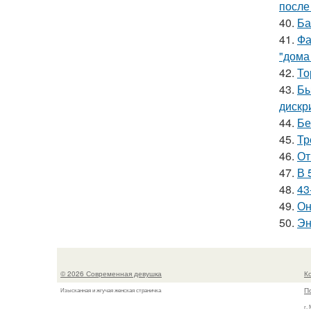
после
40.
Ба
41.
Фа
"дома
42.
То
43.
Бы
дискр
44.
Бе
45.
Тр
46.
От
47.
В 
48.
43
49.
Он
50.
Эн
© 2026 Современная девушка
К
П
Изысканная и жгучая женская страничка
г.