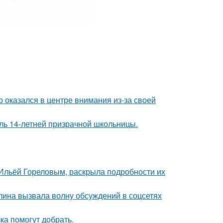
о оказался в центре внимания из-за своей
оль 14-летней призрачной школьницы.
с Ильёй Гореловым, раскрыла подробности их
лина вызвала волну обсуждений в соцсетях
ка помогут добрать.