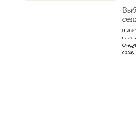
Выб
сез
Выбир
важны
следу
сразу