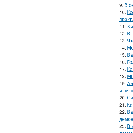
9.
В с
10.
Кс
практ
11.
Хи
12.
В 
13.
Чт
14.
Мо
15.
Ва
16.
Го
17.
Ко
18.
Мн
19.
Ал
и ник
20.
Са
21.
Ка
22.
Ва
демон
23.
В 