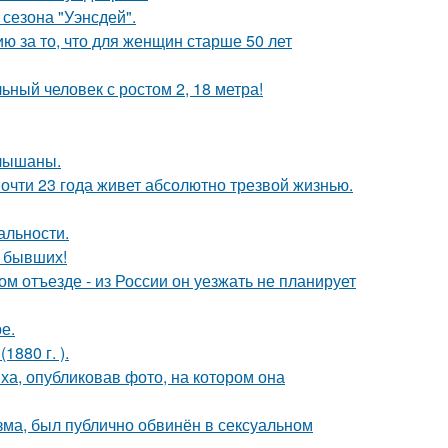
сезона "Уэнсдей".
 за то, что для женщин старше 50 лет
ный человек с ростом 2, 18 метра!
слышаны.
почти 23 года живет абсолютно трезвой жизнью.
альности.
о бывших!
м отъезде - из России он уезжать не планирует
е.
880 г. ).
а, опубликовав фото, на котором она
зма, был публично обвинён в сексуальном