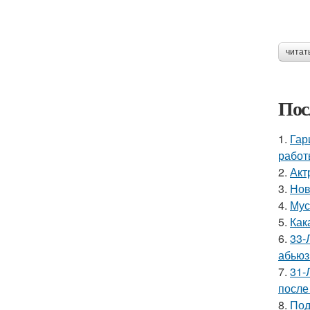
читат
Пос
1.
Гар
работ
2.
Акт
3.
Нов
4.
Мус
5.
Как
6.
33-
абьюз
7.
31-
после
8.
Под