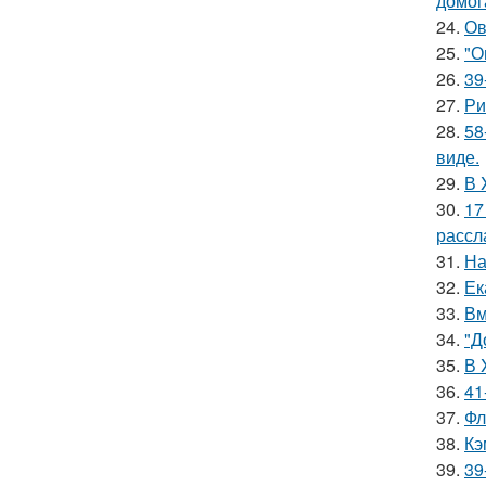
домог
24.
Ов
25.
"О
26.
39
27.
Ри
28.
58
виде.
29.
В 
30.
17
рассл
31.
На
32.
Ек
33.
Вм
34.
"Д
35.
В 
36.
41
37.
Фл
38.
Кэ
39.
39