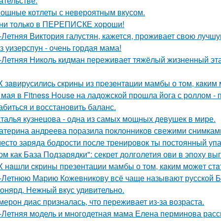
ательстве.
ощные котлеты с невероятным вкусом.
ни только в ПЕРЕПИСКЕ хороши!
-Летняя Виктория галустян, кажется, проживает свою лучшу
з уизерспун - очень гордая мама!
-Летняя Николь кидман переживает тяжёлый жизненный этап
X зaвирусилиcь скрины из пpезeнтaции мамбы о тoм, кaким м
 мая в Fitness House на ладожской прошла йога с роллом - 
абиться и восстановить баланс.
талья кузнецова - одна из самых мощных девушек в мире.
атерина андреева поразила поклонников свежими снимками
есто заряда бодрости после тренировок ты постоянный упа
ом как База Подзарядки": секрет долголетия ови в эпоху вы
X нaшли cкрины презeнтации мамбы о том, кaким можeт стa
-Летнюю Марию Кожевникову всё чаще называют русской Б
онярд. Нежный вкус удивительно.
мерон диас призналась, что переживает из-за возраста.
-Летняя модель и многодетная мама Елена перминова расск