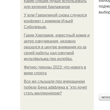
Выбор
Какие специи лучше использовать
подче
для вяления баклажанов
выбор
У юли Гаврилиной снова случился
конфликт с комиком Ильей
Соболевым.
Гарик Харламов, известный комик и
актер озвучивания, недавно
оказался в центре внимания из-за
своей работы над озвучкой
мультфильма про колобка.
Фитнес-тренды 2023: что нового в
мире спорта
Все же слышали про вчерашнюю
победу Бена аффлека в "кто хочет
стать миллионером?
читат