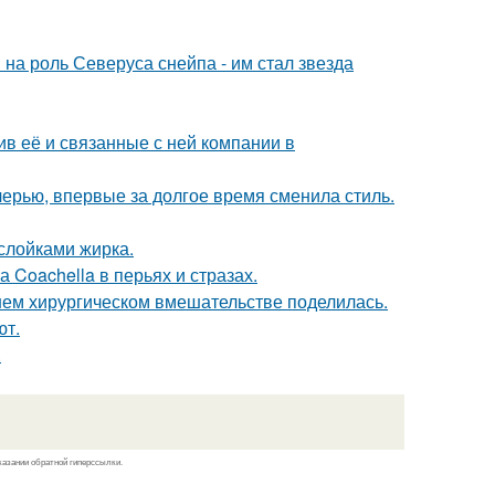
на роль Северуса снейпа - им стал звезда
в её и связанные с ней компании в
черью, впервые за долгое время сменила стиль.
ослойками жирка.
 Coachella в перьях и стразах.
ем хирургическом вмешательстве поделилась.
ют.
.
казании обратной гиперссылки.