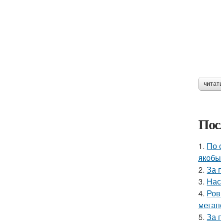
читат
Пос
1.
По 
якобы
2.
За 
3.
Нас
4.
Ров
мегап
5.
За 