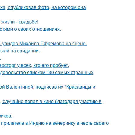
а, опубликовав фото, на котором она
 жизни - свадьбе!
стями о своих отношениях.
й, увидев Михаила Ефремова на сцене.
были на свидании.
.
сторг у всех, кто его пробует.
едовольство списком "30 самых страшных
ой Валентиной, подписав их "Красавицы и
 случайно попал в кино благодаря участию в
ников.
прилетела в Индию на вечеринку в честь своего