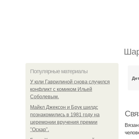
Шар
Популярные материалы
Де
У юли Гаврилиной снова случился
конфликт с комиком Ильей
Соболевым.
Майкл Джексон и Брук шилдс
Свя
познакомились в 1981 году на
церемонии вручения премии
Вязан
"Оскар".
челов