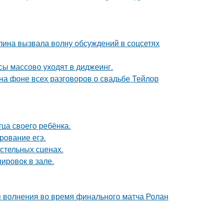
лина вызвала волну обсуждений в соцсетях
сы массово уходят в диджеинг.
 на фоне всех разговоров о свадьбе Тейлор
ца своего ребёнка.
рование егэ.
стельных сценах.
ировок в зале.
я волнения во время финального матча Ролан