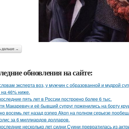
ь дальше →
ледние обновления на сайте:
словам эксперта воз, у мужчин с образованной и мудрой су
 на 46% ниже.
последние пять лет в России построено более 6 тыс.
тя Макаревич и её бывший супруг поженились на борту кру
но восемь лет назад рэпер Akon на полном серьезе пообе
олис за 6 миллиардов долларов.
последние несколько лет сидни Суини превратилась из актр