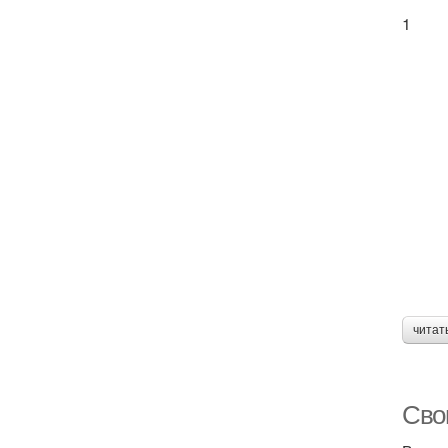
1
читат
Сво