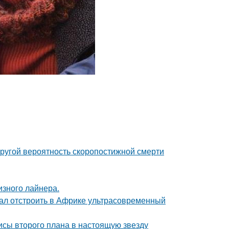
пругой вероятность скоропостижной смерти
изного лайнера.
щал отстроить в Африке ультрасовременный
исы второго плана в настоящую звезду