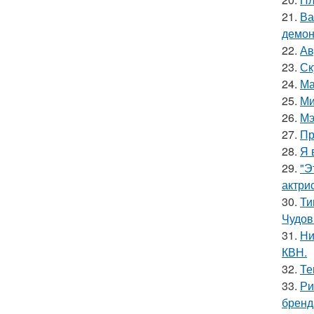
21.
Ва
демон
22.
Ав
23.
Ск
24.
Ма
25.
Ми
26.
Мэ
27.
Пр
28.
Я 
29.
"Э
актрис
30.
Ти
Чудов
31.
Ни
КВН.
32.
Те
33.
Ри
бренд