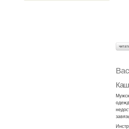
читат
Вас
Каш
Мужск
одежд
недос
завяз
Инстр