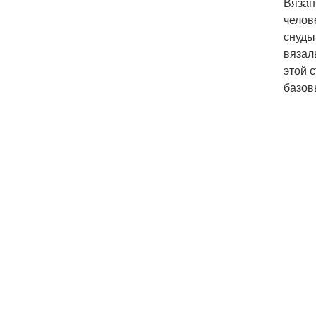
Вязан
челов
снуды
вязал
этой 
базов