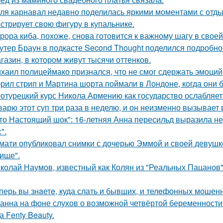
ля карнавал недавно поделилась яркими моментами с отдых
стрирует свою фигуру в купальнике.
рора киба, похоже, снова готовится к важному шагу в своей
утер Браун в подкасте Second Thought поделился подробно
газин, в котором живут тысячи оттенков.
хаил полицеймако признался, что не смог сдержать эмоци
рил стрип и Мартина шорта поймали в Лондоне, когда они 
отурецкий курс Никола Армению как государство ослабляет
варю этот суп три раза в неделю, и он неизменно вызывает во
то Настоящий шок": 16-летняя Анна пересильд выразила н
".
мати опубликовал снимки с дочерью Эммой и своей девушк
ище".
колай Наумов, известный как Колян из "Реальных Пацанов",
перь вы знaетe, куда слать и бывших, и телeфонныx мошен
анна на фоне слухов о возможной четвёртой беременности 
а Fenty Beauty.