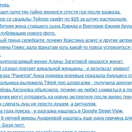
вуда.
аил галустян тайно женился спустя год после развода.
ор со свадьбы Тейлор свифт по $25 за штуку распродали.
Летняя жена старшего сына Дэвида и Виктории бэкхем брук
 публикации нового фото.
ый тренд селебрити: почему Кристина асмус и другие актри
лена Гомес дала фанатам хоть какой-то повод успокоиться
.
едполагаемый жених Алины Загитовой оказался женат.
 создал портрет идеальной женщины - и результат удивил!
езда "Ранеток" Анна руднева впервые показала будущего от
ольница выложила Tiktok про шпаргалки - получила аннули
бовь Аксенова объяснила, почему не любит сниматься в по
рчек могут отправить на новую экспертизу после видео трен
к сделать душ не просто душем, а ритуалом.
а года поиска - и разгадка нашлась в Google Street View.
19-летней мирры Андреевой нашлась еще одна причина дл
- Брэд питт.
ед из маминого свадебного платья связала.