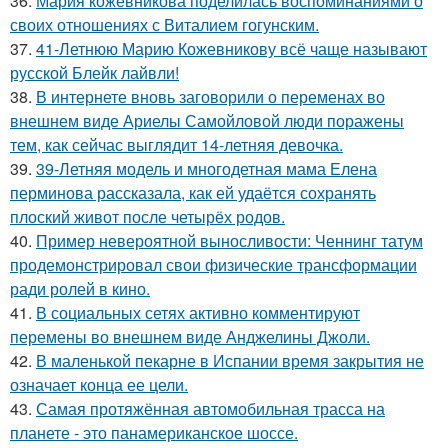
36.
Мария кожевникова поделилась воспоминаниями о
своих отношениях с Виталием гогунским.
37.
41-Летнюю Марию Кожевникову всё чаще называют
русской Блейк лайвли!
38.
В интернете вновь заговорили о переменах во
внешнем виде Ариелы Самойловой люди поражены
тем, как сейчас выглядит 14-летняя девочка.
39.
39-Летняя модель и многодетная мама Елена
перминова рассказала, как ей удаётся сохранять
плоский живот после четырёх родов.
40.
Пример невероятной выносливости: Ченнинг татум
продемонстрировал свои физические трансформации
ради ролей в кино.
41.
В социальных сетях активно комментируют
перемены во внешнем виде Анджелины Джоли.
42.
В маленькой пекарне в Испании время закрытия не
означает конца ее цели.
43.
Самая протяжённая автомобильная трасса на
планете - это панамериканское шоссе.