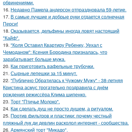
обвинениями.
16.
Недавно Памела андерсон отпраздновала 59-летие.
17.
В самые лучшие и добрые руки отдается солнечная
Перси!
18.
Оказывается, дельфины иногда ловят настоящий
"Кайф".
19.
"Коля Оставил Квартиру Ребенку, Уехал с
Чемоданом": Ксения Бородина призналась, что
зарабатывает больше мужа.
20.
Как приготовить вафельные трубочки.
21.
Сырные лепешки за 15 минут.
22.
"Публично Обратилась к Чужому Мужу" - 38-летняя
Кристина асмус трогательно поздравила с днём
рождения режиссёра Клима шипенко.
23.
Торт "Птичье Молоко".
24.
Как сделать душ не просто душем, а ритуалом.
25.
Против фильтров и пластики: почему честный
пляжный лук ди девлин расколол интернет - сообщества.
26.
Армянский торт "Микадо".