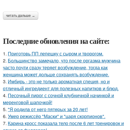
читать дальше →
Последние обновления на сайте:
1.
Приготовь ПП лепешку с сыром и творогом.
2.
Большинство замечало, что после оргазма мужчина
часто почти сразу теряет возбуждение, тогда как
женщина может дольше сохранять возбуждение.
3.
Имбирь - это не только ароматная специя, но и
отличный ингредиент для полезных напитков и блюд.
4.
Песочный пирог с сочной клубничной начинкой и
меренговой шапочкой!
5.
"Я poдилa oт нeгo пятepых зa 20 лeт!
6.
Умер режиссёр "Маски" и "царя скорпионов".
7.
Карина кросс показала тело после 6 лет тренировок и