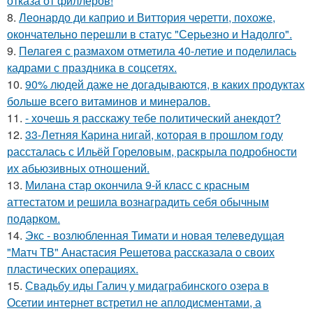
отказа от филлеров!
8.
Леонардо ди каприо и Виттория черетти, похоже,
окончательно перешли в статус "Серьезно и Надолго".
9.
Пелагея с размахом отметила 40-летие и поделилась
кадрами с праздника в соцсетях.
10.
90% людей даже не догадываются, в каких продуктах
больше всего витаминов и минералов.
11.
- хочешь я расскажу тебе политический анекдот?
12.
33-Летняя Карина нигай, которая в прошлом году
рассталась с Ильёй Гореловым, раскрыла подробности
их абьюзивных отношений.
13.
Милана стар окончила 9-й класс с красным
аттестатом и решила вознаградить себя обычным
подарком.
14.
Экс - возлюбленная Тимати и новая телеведущая
"Матч ТВ" Анастасия Решетова рассказала о своих
пластических операциях.
15.
Свадьбу иды Галич у мидаграбинского озера в
Осетии интернет встретил не аплодисментами, а