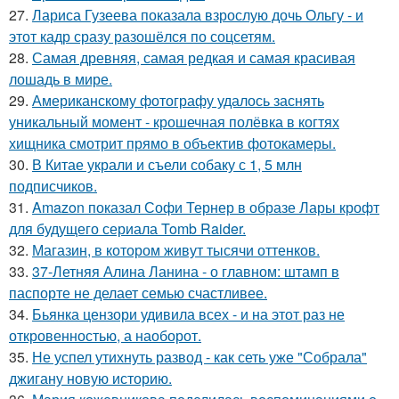
27.
Лариса Гузеева показала взрослую дочь Ольгу - и
этот кадр сразу разошёлся по соцсетям.
28.
Самая древняя, самая редкая и самая красивая
лошадь в мире.
29.
Американскому фотографу удалось заснять
уникальный момент - крошечная полёвка в когтях
хищника смотрит прямо в объектив фотокамеры.
30.
В Китае украли и съели собаку с 1, 5 млн
подписчиков.
31.
Amazon показал Софи Тернер в образе Лары крофт
для будущего сериала Tomb Raider.
32.
Магазин, в котором живут тысячи оттенков.
33.
37-Летняя Алина Ланина - о главном: штамп в
паспорте не делает семью счастливее.
34.
Бьянка цензори удивила всех - и на этот раз не
откровенностью, а наоборот.
35.
Не успел утихнуть развод - как сеть уже "Собрала"
джигану новую историю.