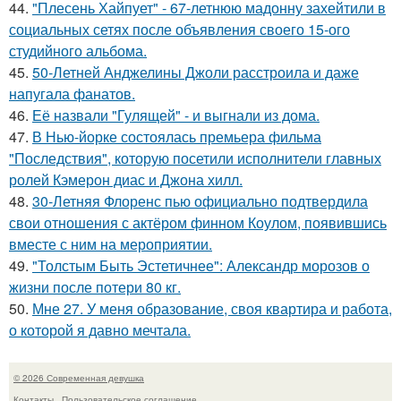
44.
"Плесень Хайпует" - 67-летнюю мадонну захейтили в
социальных сетях после объявления своего 15-ого
студийного альбома.
45.
50-Летней Анджелины Джоли расстроила и даже
напугала фанатов.
46.
Её назвали "Гулящей" - и выгнали из дома.
47.
В Нью-йорке состоялась премьера фильма
"Последствия", которую посетили исполнители главных
ролей Кэмерон диас и Джона хилл.
48.
30-Летняя Флоренс пью официально подтвердила
свои отношения с актёром финном Коулом, появившись
вместе с ним на мероприятии.
49.
"Толстым Быть Эстетичнее": Александр морозов о
жизни после потери 80 кг.
50.
Мне 27. У меня образование, своя квартира и работа,
о которой я давно мечтала.
© 2026 Современная девушка
Контакты
Пользовательское соглашение