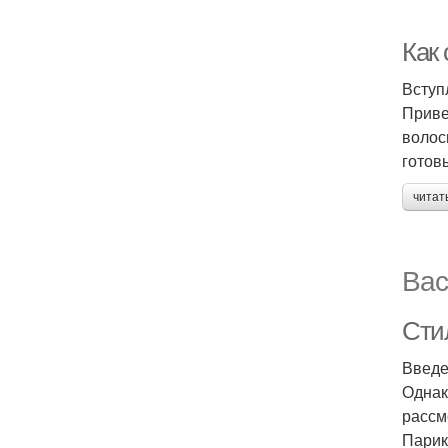
Как 
Вступ
Приве
волос
готов
читат
Вас
Сти
Введе
Однак
рассм
Парик