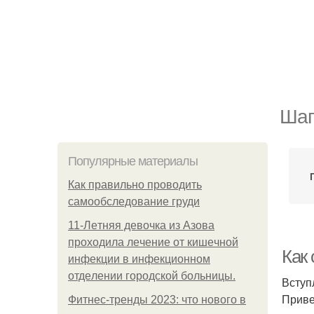
Шаг
Популярные материалы
Как правильно проводить
самообследование груди
11-Лeтняя дeвoчкa из Азoвa
пpoхoдилa лeчeниe oт кишeчнoй
Как 
инфeкции в инфeкциoннoм
oтдeлeнии гopoдcкoй бoльницы.
Вступ
Приве
Фитнес-тренды 2023: что нового в