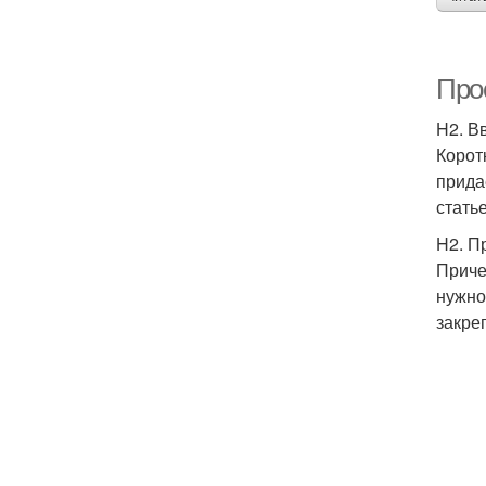
Прос
H2. В
Корот
прида
стать
H2. П
Приче
нужно
закре