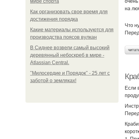
очень
мире спорта
на лю
Как организовать свое время для
достижения порядка
Что н
Какие материалы используются для
Перед
производства поясов вулкан
В Сиднее возвели самый высокий
читат
деревянный небоскреб в мире -
Atlassian Central.
"Милосердие и Порядок" - 25 лет с
Краб
заботой о земляках!
Если 
проду
Инстр
Перед
Краби
корот
1. Пр