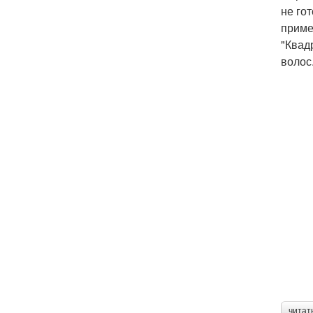
не го
приме
"Квад
волос
читат