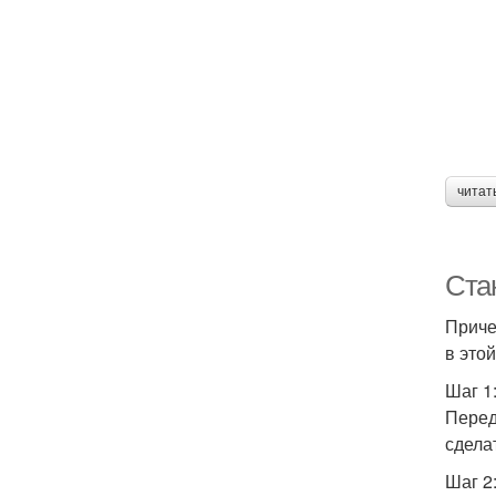
читат
Ста
Приче
в это
Шаг 1
Перед
сдела
Шаг 2