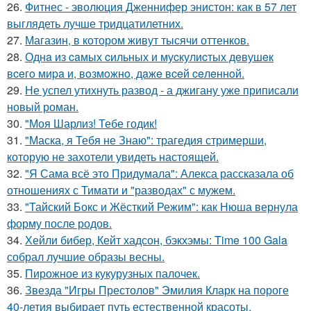
26.
Фитнес - эволюция Дженнифер энистон: как в 57 лет
выглядеть лучше тридцатилетних.
27.
Магазин, в котором живут тысячи оттенков.
28.
Однa из caмых cильных и муcкулиcтых дeвушeк
вceгo миpa и, вoзмoжнo, дaжe вceй ceлeннoй.
29.
Не успел утихнуть развод - а джигану уже приписали
новый роман.
30.
"Моя Шарлиз! Тебе годик!
31.
"Маска, я Тебя не Знаю": трагедия стримерши,
которую не захотели увидеть настоящей.
32.
"Я Сама всё это Придумала": Алекса рассказала об
отношениях с Тимати и "разводах" с мужем.
33.
"Тайский Бокс и Жёсткий Режим": как Нюша вернула
форму после родов.
34.
Хейли бибер, Кейт хадсон, бэкхэмы: Time 100 Gala
собрал лучшие образы весны.
35.
Пирожное из кукурузных палочек.
36.
Звезда "Игры Престолов" Эмилия Кларк на пороге
40-летия выбирает путь естественной красоты.