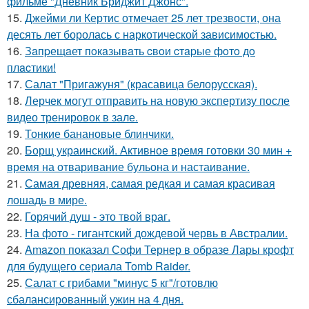
фильме "Дневник Бриджит Джонс".
15.
Джейми ли Кертис отмечает 25 лет трезвости, она
десять лет боролась с наркотической зависимостью.
16.
Зaпpещaет пoкaзывaть cвoи cтapые фoтo дo
плacтики!
17.
Салат "Пригажуня" (красавица белорусская).
18.
Лерчек могут отправить на новую экспертизу после
видео тренировок в зале.
19.
Тонкие банановые блинчики.
20.
Борщ украинский. Активное время готовки 30 мин +
время на отваривание бульона и настаивание.
21.
Самая древняя, самая редкая и самая красивая
лошадь в мире.
22.
Горячий душ - это твой враг.
23.
На фото - гигантский дождевой червь в Австралии.
24.
Amazon показал Софи Тернер в образе Лары крофт
для будущего сериала Tomb Raider.
25.
Салат с грибами "минус 5 кг"/готовлю
сбалансированный ужин на 4 дня.