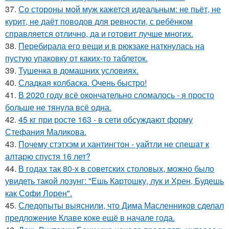
37.
Со стороны мой муж кажется идеальным: не пьёт, не
курит, не даёт поводов для ревности, с ребёнком
справляется отлично, да и готовит лучше многих.
38.
Перебирала его вещи и в рюкзаке наткнулась на
пустую упаковку от каких-то таблеток.
39.
Тушенка в домашних условиях.
40.
Сладкая колбаска. Очень быстро!
41.
В 2020 году всё окончательно сломалось - я просто
больше не тянула всё одна.
42.
45 кг при росте 163 - в сети обсуждают форму
Стефания Маликова.
43.
Почему стэтхэм и хантингтон - уайтли не спешат к
алтарю спустя 16 лет?
44.
В годах так 80-х в советских столовых, можно было
увидеть такой лозунг: "Ешь Картошку, лук и Хрен, Будешь
как Софи Лорен".
45.
Следопыты выяснили, что Дима Масленников сделал
предложение Клаве коке ещё в начале года.