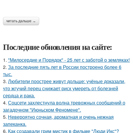
читать дальше →
Последние обновления на сайте:
1.
"Милосердие и Порядок" - 25 лет с заботой о земляках!
2.
За последние пять лет в России построено более 6
тыс.
3.
Любители поострее живут дольше: учёные доказали,
что жгучий перец снижает риск умереть от болезней
сердца и рака.
4.
Соцсети захлестнула волна тревожных сообщений о
загадочном "Июньском Феномене".
5.
Невероятно сочная, ароматная и очень нежная
запеканка.
6.
Как создавали грим мистик в фильме "Люди Икс"?