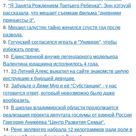
7.
"Я Занята Рождением Третьего Ребенка": Энн хэтэуэй
рассказала, что мешает съемкам фильма "дневники
принцессы-3".
8.
Михаил галустян тайно женился спустя год после
развода.
9.
Гогунский согласился играть в "Универе", чтобы
избежать порчи.
10.
Единственной внучке легендарного модельера
Валентина юдашкина исполнилось 4 года.
11.
33-Летний Алекс выкатил на сайте знакомств целую
инструкцию к будущей девушке.
12.
Забудьте о Деми Мур и её "Субстанции" - у нас
готовится ответ, который невозможно было даже
вообразить.
13.
В школах владимирской области продолжается
реализация проекта депутата госдумы от единой России
Григория Аникеева "Центр Развития Семьи".
14.
Рене зеллвегер набрала 12 килограммов ради роли в