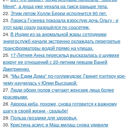
Меня", а душа уже уехала на такси раньше тела.
22.
Этим летом Холли Берри исполнится 60 лет.
23.
Лариса Гузеева показала взрослую дочь Ольгу - и
этот кадр сразу разошёлся по соцсетям.
24.
В Индии из-за аномальной жары сотрудники
энергослужб начали экстренно охлаждать перегретые
трансформаторы водой прямо на улицах.
25.
17-Летняя Анна пересильд высказалась о шумихе
вокруг ее отношений с 20-летним певцом Ваней
Дмитриенко.
26.
"Мы Едим Дома" по-голливудски: Гвинет пэлтроу кое-
чему научилась у Юлии Высоцкой.
27.
Люди обоих полов считают женские лица более
красивыми.
28.
Аврора киба, похоже, снова готовится к важному
шагу в своей жизни - свадьбе!
29.
Польза гвоздики для здоровья.
30.
Кристина асмус и Маш милаш снова удивили