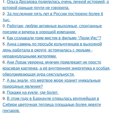
1.
Ольга Дроздова поделилась очень личной историей, о
которой раньше почти не говорила.
2.
За последние пять лет в России построено более 6
тыс.
3.
Работаю, люблю активные выходные, спонтанные
поездки и вечера в хорошей компании.
4.
Как создавали грим мистик в фильме "Люди Икс"?
5.
Анна саминь по просьбе кольчугинцев в выходной
день работала в округе, встречалась с людьми -
неравнодушными жителями.
6.
Ани Лорак уверена: мужчин привлекает не просто
красивая картинка, а её внутренняя энергетика и особая,
обволакивающая аура сексуальности.
7.
А вы знали, что мертвое море хранит уникальные
природные явления?
8.
Покажи на кукле, где болит.
9.
В этом году в Барнауле открылась крупнейшая в
Сибири цветочная теплица площадью более девяти
гектаров.