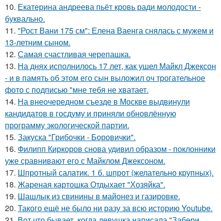
10.
Екатерина андреева пьёт кровь ради молодости -
буквально.
11.
"Рост Вани 175 см": Елена Ваенга снялась с мужем и
13-летним сыном.
12.
Самая счастливая черепашка.
13.
На днях исполнилось 17 лет, как ушел Майкл Джексон
- и в память об этом его сын выложил оч трогательное
фото с подписью "мне тебя не хватает.
14.
На внеочередном съезде в Москве выдвинули
кандидатов в госдуму и приняли обновлённую
программу экологической партии.
15.
Закуска "Грибочки - Боровички".
16.
Филипп Киркоров снова удивил образом - поклонники
уже сравнивают его с Майклом Джексоном.
17.
Шпротный салатик. 1 б. шпрот (желательно крупных).
18.
Жареная картошка Отдыхает "Хозяйка".
19.
Шашлык из свинины в майонез и газировке.
20.
Такого ещё не было ни разу за всю историю Youtube.
21.
Вот что бывает, когда девушка написала "Забери