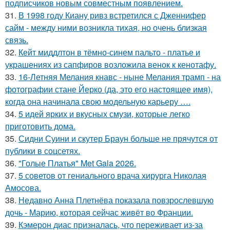
подписчиков новым совместным появлением.
31.
В 1998 году Киану ривз встретился с Дженнифер
сайм - между ними возникла тихая, но очень близкая
связь.
32.
Кейт миддлтон в тёмно-синем пальто - платье и
украшениях из сапфиров возложила венок к кенотафу.
33.
16-Летняя Мелания кнавс - ныне Мелания трамп - на
фотографии стане Йерко (да, это его настоящее имя),
когда она начинала свою модельную карьеру ….
34.
5 идей ярких и вкусных смузи, которые легко
приготовить дома.
35.
Сидни Суини и скутер Браун больше не прячутся от
публики в соцсетях.
36.
"Голые Платья" Met Gala 2026.
37.
5 советов от гениального врача хирурга Николая
Амосова.
38.
Недавно Анна Плетнёва показала повзрослевшую
дочь - Марию, которая сейчас живёт во Франции.
39.
Кэмерон диас призналась, что переживает из-за