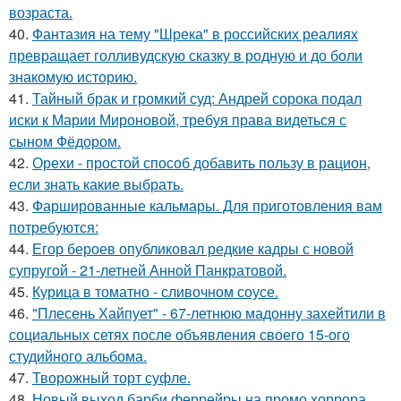
возраста.
40.
Фантазия на тему "Шрека" в российских реалиях
превращает голливудскую сказку в родную и до боли
знакомую историю.
41.
Тайный брак и громкий суд: Андрей сорока подал
иски к Марии Мироновой, требуя права видеться с
сыном Фёдором.
42.
Орехи - простой способ добавить пользу в рацион,
если знать какие выбрать.
43.
Фаршированные кальмары. Для приготовления вам
потребуются:
44.
Егор бероев опубликовал редкие кадры с новой
супругой - 21-летней Анной Панкратовой.
45.
Курица в томатно - сливочном соусе.
46.
"Плесень Хайпует" - 67-летнюю мадонну захейтили в
социальных сетях после объявления своего 15-ого
студийного альбома.
47.
Творожный торт суфле.
48.
Новый выход барби феррейры на промо хоррора