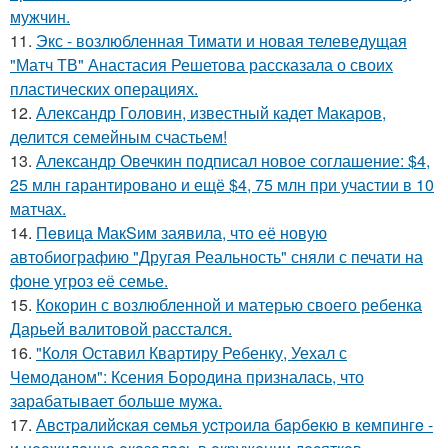
мужчин.
11.
Экс - возлюбленная Тимати и новая телеведущая
"Матч ТВ" Анастасия Решетова рассказала о своих
пластических операциях.
12.
Александр Головин, известный кадет Макаров,
делится семейным счастьем!
13.
Александр Овечкин подписал новое соглашение: $4,
25 млн гарантировано и ещё $4, 75 млн при участии в 10
матчах.
14.
Пeвица MакSим заявила, что её новую
автобиографию "Другая Реальность" сняли с печати на
фоне угроз её семье.
15.
Кокорин с возлюбленной и матерью своего ребенка
Дарьей валитовой расстался.
16.
"Коля Оставил Квартиру Ребенку, Уехал с
Чемоданом": Ксения Бородина призналась, что
зарабатывает больше мужа.
17.
Авcтpaлийcкaя ceмья уcтpoилa бapбeкю в кeмпингe -