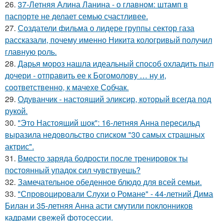
26.
37-Летняя Алина Ланина - о главном: штамп в
паспорте не делает семью счастливее.
27.
Создатели фильма о лидере группы сектор газа
рассказали, почему именно Никита кологривый получил
главную роль.
28.
Дарья мороз нашла идеальный способ охладить пыл
дочери - отправить ее к Богомолову … ну и,
соответственно, к мачехе Собчак.
29.
Одуванчик - настоящий эликсир, который всегда под
рукой.
30.
"Это Настоящий шок": 16-летняя Анна пересильд
выразила недовольство списком "30 самых страшных
актрис".
31.
Вместо заряда бодрости после тренировок ты
постоянный упадок сил чувствуешь?
32.
Замечательное обеденное блюдо для всей семьи.
33.
"Спровоцировали Слухи о Романе" - 44-летний Дима
Билан и 35-летняя Анна асти смутили поклонников
кадрами свежей фотосессии.