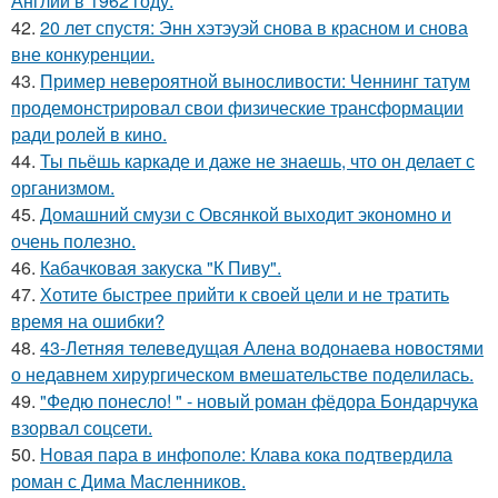
Англии в 1962 году.
42.
20 лет спустя: Энн хэтэуэй снова в красном и снова
вне конкуренции.
43.
Пример невероятной выносливости: Ченнинг татум
продемонстрировал свои физические трансформации
ради ролей в кино.
44.
Ты пьёшь каркаде и даже не знаешь, что он делает с
организмом.
45.
Домашний смузи с Овсянкой выходит экономно и
очень полезно.
46.
Кабачковая закуска "К Пиву".
47.
Хотите быстрее прийти к своей цели и не тратить
время на ошибки?
48.
43-Летняя телеведущая Алена водонаева новостями
о недавнем хирургическом вмешательстве поделилась.
49.
"Федю понесло! " - новый роман фёдора Бондарчука
взорвал соцсети.
50.
Новая пара в инфополе: Клава кока подтвердила
роман с Дима Масленников.