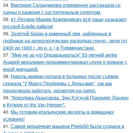
34.
Виктория Складчикова откровенно рассказала со
сцены о разводе с состоятельным супругом.
35.
41-Летнюю Марию Кожевникову всё чаще называют
русской Блейк лайвли!
36.
Золотой баран и каменный лев, найденные в
гробнице на археологических раскопках гонур - депе (от
2400 до 1600 г. до н. э. ) в Туркменистане.
37.
"Мне не за что Оправдываться" 53-летний актёр
Андрей мерзликин прокомментировал слухи о романе с
юной девушкой.
38.
Николь кидман попала в больницу после съёмок
сериала "У Марго Проблемы с Деньгами", так как
продолжала работать, несмотря на грипп.
39.
"Королева Авангарда: Энн Хэтэуэй Покоряет Лондон
в Кутюре от Iris Van Herpen".
40.
Мы готовим итальянские десерты в домашних
условиях!
41.
Самая крошечная машинa Peelp50 была созданa в