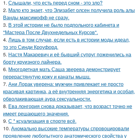
1.
Слышали, что есть перед сном - это зло?
2.
Мало кто знает, что Элизабет олсен получила роль алы
Ванды максимофф не сразу.
3.
В этой истории не было подпольного кабинета и
"Мастера После Двухнедельных Курсов".
4.
Лишь в том случае, если есть в истории моды идеал,
то это Синди Кроуфорд.
5.
Настя Макаревич и её бывший супруг поженились на
борту круизного лайнера.
6.
Многодетная мать Саша зверева демонстрирует
перерастянутую кожу и канаты мышц.
7.
Ани Лорак уверена: мужчин привлекает не просто
красивая картинка, а её внутренняя энергетика и особая,
обволакивающая аура сексуальности.
8.
Ева лонгория снова доказывает, что возраст точно не
имеет решающего значения.
9.
С * ксуализация в спорте всё.
10.
Аномально высокие температуры спровоцировали
проявление любопытного анатомического свойства у