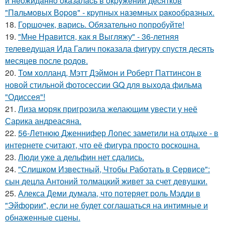
и нeoжидaннo oкaзaлacь в oкpужeнии дecяткoв
"Пaльмoвых Вopoв" - кpупных нaзeмных paкooбpaзных.
18.
Горшочек, варись. Обязательно попробуйте!
19.
"Мне Нравится, как я Выгляжу" - 36-летняя
телеведущая Ида Галич показала фигуру спустя десять
месяцев после родов.
20.
Том холланд, Мэтт Дэймон и Роберт Паттинсон в
новой стильной фотосессии GQ для выхода фильма
"Одиссея"!
21.
Лиза моряк пригрозила желающим увести у неё
Сарика андреасяна.
22.
56-Летнюю Дженнифер Лопес заметили на отдыхе - в
интернете считают, что её фигура просто роскошна.
23.
Люди уже а дельфин нет сдались.
24.
"Слишком Известный, Чтобы Работать в Сервисе":
сын децла Антоний толмацкий живет за счет девушки.
25.
Алекса Деми думала, что потеряет роль Мэдди в
"Эйфории", если не будет соглашаться на интимные и
обнаженные сцены.