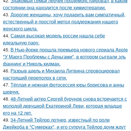
42.
Знакомый семьи лерчек продемонстрировал, в каком
состоянии она находится после химиотерапии.
43.
Дорогие женщины, хочу подарить вам симпатичный,
естественный и простой метод поддержания нашего
женского цикла.
44.
Самая высокая модель россии нашла себе
идеальную пару.
45.
В Нью-йорке прошла премьера нового сериала Apple
"У Марго Проблемы с Деньгами", в котором сыграли эль
фаннинг и Николь кидман.
46.
Разрыв адель и Михаила Литвина спровоцировал
настоящий переполох в сети.
47.
Тёплая и нежная фотосессия юры борисова и анны
шевчук.
48.
48-Летний актер Сергей бурунов снова встречается с
молодой девушкой Екатериной Леви, которая младше
его на 12 лет.
49.
34-Летний Тейлор лотнер, известный по роли
Джейкоба в "Сумерках", и его супруга Тейлор доум ждут