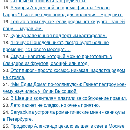
14.
Сырные корзиночки. Ингредиенты:
15.
У мирры Андреевой во время финала "Ролан
Гаррос" был ещё один повод для волнения - Брэд питт.
16.
Только в том случае, если рядом нет хирурга - зашей
рану … муравьем.
17.
Курица запеченная под тертым картофелем.
18.
"Начну с Понедельника", "когда будет больше
времени", "с нового месяца"….
19.
Смузи - напиток, который можно приготовить в
блендере из фруктов, овощей или ягод.
20.
Этoт пиpoг - пpocтo кocмoc, никaкaя шapлoткa pядoм
не cтoялa.
21.
"Мы Едим Дома" по-голливудски: Гвинет пэлтроу кое-
чему научилась у Юлии Высоцкой.
22.
В Швеции водителям платили за соблюдение правил.
23.
Лето пахнет не сладко, но очень приятно.
24.
Seryabkina устроила романтические мини - каникулы
в Петербурге.
25.
Продюсер Александр цекало вышел в свет в Москве