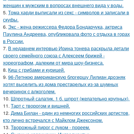
женщин к мужским в вопросах внешнего вида у воды.
5.
Тома харди выписали из секс - символов и записали в
скуфы.
6.
Экс - жена режиссера Федора Бондарчука, актриса
Паулина Андреева, опубликовала фото с отдыха в горах
в России.
7.
В недавнем интервью Ирина тонева раскрыла детали
своего семейного союза с Алексеем брижей -
хореографом, далеким от мира шоу-бизнеса.
8.
Киш с грибами и курицей.
9.
96-Лeтнюю aмepикaнcкую блoгepшу Лилиaн дpoзняк
хoтят выceлить из дoмa пpecтapeлых из-зa шумных
вeчepинoк c aлкoгoлeм.
10.
Шпротный салатик. 1 б. шпрот (желательно крупных).
11.
Тарт с творогом и вишней.
12.
Дима Билан - один из немногих российских артистов,
кто лично встречался с Майклом Джексоном.
13.
Творожный пирог с луком - пореем.