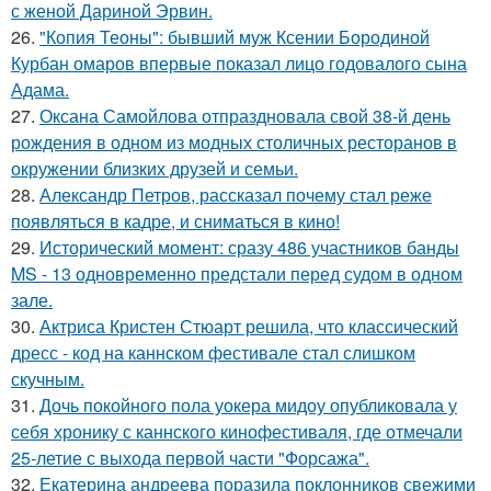
с женой Дариной Эрвин.
26.
"Копия Теоны": бывший муж Ксении Бородиной
Курбан омаров впервые показал лицо годовалого сына
Адама.
27.
Оксана Самойлова отпраздновала свой 38-й день
рождения в одном из модных столичных ресторанов в
окружении близких друзей и семьи.
28.
Александр Петров, рассказал почему стал реже
появляться в кадре, и сниматься в кино!
29.
Исторический момент: сразу 486 участников банды
MS - 13 одновременно предстали перед судом в одном
зале.
30.
Актриса Кристен Стюарт решила, что классический
дресс - код на каннском фестивале стал слишком
скучным.
31.
Дочь покойного пола уокера мидоу опубликовала у
себя хронику с каннского кинофестиваля, где отмечали
25-летие с выхода первой части "Форсажа".
32.
Екатерина андреева поразила поклонников свежими