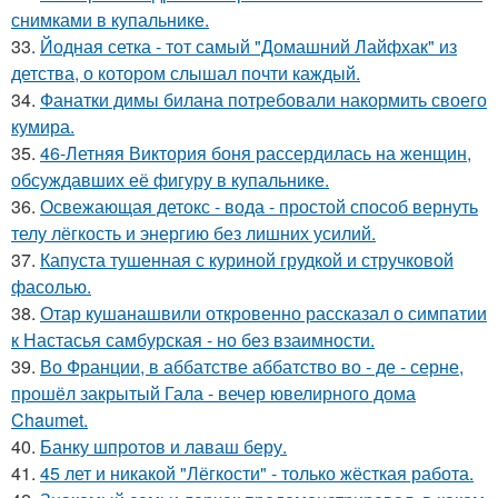
снимками в купальнике.
33.
Йодная сетка - тот самый "Домашний Лайфхак" из
детства, о котором слышал почти каждый.
34.
Фанатки димы билана потребовали накормить своего
кумира.
35.
46-Летняя Виктория боня рассердилась на женщин,
обсуждавших её фигуру в купальнике.
36.
Освежающая детокс - вода - простой способ вернуть
телу лёгкость и энергию без лишних усилий.
37.
Капуста тушенная с куриной грудкой и стручковой
фасолью.
38.
Отар кушанашвили откровенно рассказал о симпатии
к Настасья самбурская - но без взаимности.
39.
Во Франции, в аббатстве аббатство во - де - серне,
прошёл закрытый Гала - вечер ювелирного дома
Chaumet.
40.
Банку шпротов и лаваш беру.
41.
45 лет и никакой "Лёгкости" - только жёсткая работа.