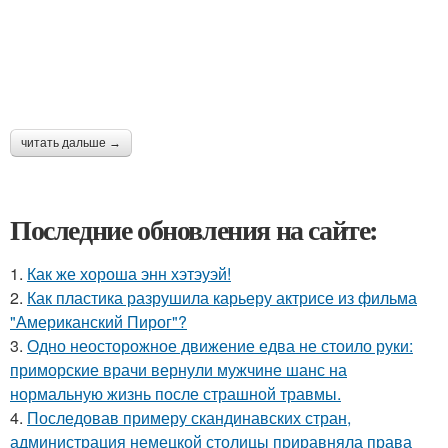
читать дальше →
Последние обновления на сайте:
1.
Как же хороша энн хэтэуэй!
2.
Как пластика разрушила карьеру актрисе из фильма
"Американский Пирог"?
3.
Одно неосторожное движение едва не стоило руки:
приморские врачи вернули мужчине шанс на
нормальную жизнь после страшной травмы.
4.
Последовав примеру скандинавских стран,
администрация немецкой столицы приравняла права