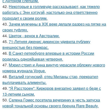
с Антоном слепцом.
42.
Некоторые в голливуде рассказывают, как тяжело
работать с Энн хэтэуэй, настолько она ответственно
подходит к своим ролям.
43.
Зачем мужчины в XIX веке делали разрез на пятке на
своих туфлях.
44.
Цветок - венок в Австралии.
45.
71-Летняя дженис дикинсон удивила публику
внешностью без прикрас.
46.
В Санкт-петербурге впервые в истории России
родилась однояйцевая четверня.
47.
Мэрил стрип и Анна винтур украсили обложку нового
номера журнала Vogue.
48.
Виталий гогунский, отец Миланы стар, прекратил
выплачивать алименты.
49.
"Я Расстроен": Киркоров внезапно заявил о беде с
13-летним сыном.
50.
Селена Гомес посетила вечеринку в честь запуска
новой тональной основы своего бренда Rare Beauty.