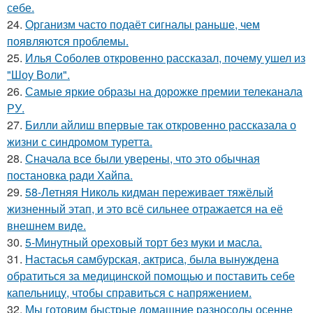
себе.
24.
Организм часто подаёт сигналы раньше, чем
появляются проблемы.
25.
Илья Соболев откровенно рассказал, почему ушел из
"Шоу Воли".
26.
Самые яркие образы на дорожке премии телеканала
РУ.
27.
Билли айлиш впервые так откровенно рассказала о
жизни с синдромом туретта.
28.
Сначала все были уверены, что это обычная
постановка ради Хайпа.
29.
58-Летняя Николь кидман переживает тяжёлый
жизненный этап, и это всё сильнее отражается на её
внешнем виде.
30.
5-Минутный ореховый торт без муки и масла.
31.
Настасья самбурская, актриса, была вынуждена
обратиться за медицинской помощью и поставить себе
капельницу, чтобы справиться с напряжением.
32.
Мы готовим быстрые домашние разносолы осенне