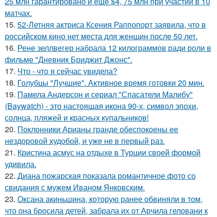
25 млн гарантировано и ещё $4, 75 млн при участии в 10
матчах.
15.
52-Летняя актриса Ксения Раппопорт заявила, что в
российском кино нет места для женщин после 50 лет.
16.
Рене зеллвегер набрала 12 килограммов ради роли в
фильме "Дневник Бриджит Джонс".
17.
Что - что я сейчас увидела?
18.
Голубцы "Лучшие". Активное время готовки 20 мин.
19.
Памела Андерсон и сериал "Спасатели Малибу"
(Baywatch) - это настоящая икона 90-х, символ эпохи,
солнца, пляжей и красных купальников!
20.
Поклонники Арианы гранде обеспокоены ее
нездоровой худобой, и уже не в первый раз.
21.
Кристина асмус на отдыхе в Турции своей формой
удивила.
22.
Диана пожарская показала романтичное фото со
свидания с мужем Иваном Янковским.
23.
Оксана акиньшина, которую ранее обвиняли в том,
что она бросила детей, забрала их от Арчила геловани к