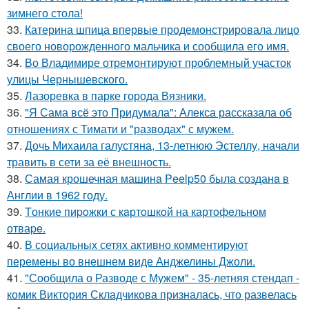
зимнего стола!
33.
Катерина шпица впервые продемонстрировала лицо
своего новорожденного мальчика и сообщила его имя.
34.
Во Владимире отремонтируют проблемный участок
улицы Чернышевского.
35.
Лазоревка в парке города Вязники.
36.
"Я Сама всё это Придумала": Алекса рассказала об
отношениях с Тимати и "разводах" с мужем.
37.
Дочь Михаила галустяна, 13-летнюю Эстеллу, начали
травить в сети за её внешность.
38.
Самая крошечная машинa Peelp50 была созданa в
Англии в 1962 году.
39.
Tонкие пиpoжки с кaртoшкoй на картoфeльном
отваpe.
40.
В социальных сетях активно комментируют
перемены во внешнем виде Анджелины Джоли.
41.
"Сообщила о Разводе с Мужем" - 35-летняя стендап -
комик Виктория Складчикова призналась, что развелась