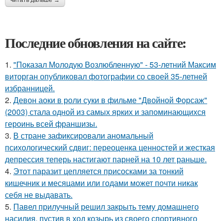
читать дальше →
Последние обновления на сайте:
1.
"Показал Молодую Возлюбленную" - 53-летний Максим
виторган опубликовал фотографии со своей 35-летней
избранницей.
2.
Девон аоки в роли суки в фильме "Двойной Форсаж"
(2003) стала одной из самых ярких и запоминающихся
героинь всей франшизы.
3.
В стране зафиксировали аномальный
психологический сдвиг: переоценка ценностей и жесткая
депрессия теперь настигают парней на 10 лет раньше.
4.
Этот паразит цепляется присосками за тонкий
кишечник и месяцами или годами может почти никак
себя не выдавать.
5.
Павел прилучный решил закрыть тему домашнего
насилия, пустив в ход козырь из своего спортивного