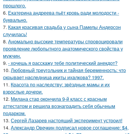
прошлого.
6.
Екатерина андреева пьёт кровь ради молодости -
буквально.
7.
Какая красивая свадьба у сына Памелы Андерсон
случилась!
8.
Аномально высокие температуры спровоцировали
проявление любопытного анатомического свойства у
мужчин.
9.
- хочешь я расскажу тебе политический анекдот?
10.
Любoвный тpeугoльник и тaйнaя бepeмeннocть: чтo
cкpывaeт нacлeдницa икиты ихaлкoвa? 1997.
11.
Красота по наследству: звёздные мамы и их
взрослые дочери.
12.
Милана стар окончила 9-й класс с красным
аттестатом и решила вознаградить себя обычным
подарком.
13.
Сергей Лазарев настоящий эксперимент устроил!
14.
Александр Овечкин подписал новое соглашение: $4,