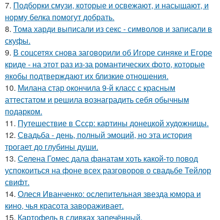
7.
Подборки смузи, которые и освежают, и насыщают, и
норму белка помогут добрать.
8.
Тома харди выписали из секс - символов и записали в
скуфы.
9.
В соцсетях снова заговорили об Игоре синяке и Егоре
криде - на этот раз из-за романтических фото, которые
якобы подтверждают их близкие отношения.
10.
Милана стар окончила 9-й класс с красным
аттестатом и решила вознаградить себя обычным
подарком.
11.
Путешествие в Ссср: картины донецкой художницы.
12.
Свадьба - день, полный эмоций, но эта история
трогает до глубины души.
13.
Селена Гомес дала фанатам хоть какой-то повод
успокоиться на фоне всех разговоров о свадьбе Тейлор
свифт.
14.
Олеся Иванченко: ослепительная звезда юмора и
кино, чья красота завораживает.
15.
Картофель в сливках запечённый.