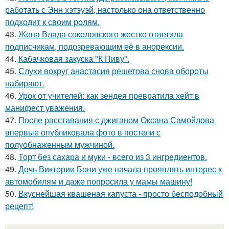
работать с Энн хэтэуэй, настолько она ответственно
подходит к своим ролям.
43.
Жена Влада соколовского жестко ответила
подписчикам, подозревающим её в анорексии.
44.
Кабачковая закуска "К Пиву".
45.
Слухи вокруг анастасия решетова снова обороты
набирают.
46.
Урок от учителей: как зендея превратила хейт в
манифест уважения.
47.
После расставания с джиганом Оксана Самойлова
впервые опубликовала фото в постели с
полуобнаженным мужчиной.
48.
Торт без сахара и муки - всего из 3 ингредиентов.
49.
Дочь Виктории Бони уже начала проявлять интерес к
автомобилям и даже попросила у мамы машину!
50.
Вкуснейшая квашеная капуста - просто бесподобный
рецепт!