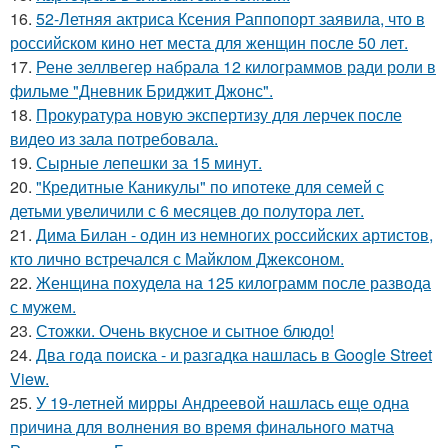
16.
52-Летняя актриса Ксения Раппопорт заявила, что в
российском кино нет места для женщин после 50 лет.
17.
Рене зеллвегер набрала 12 килограммов ради роли в
фильме "Дневник Бриджит Джонс".
18.
Прокуратура новую экспертизу для лерчек после
видео из зала потребовала.
19.
Сырные лепешки за 15 минут.
20.
"Кредитные Каникулы" по ипотеке для семей с
детьми увеличили с 6 месяцев до полутора лет.
21.
Дима Билан - один из немногих российских артистов,
кто лично встречался с Майклом Джексоном.
22.
Женщина похудела на 125 килограмм после развода
с мужем.
23.
Стожки. Очень вкусное и сытное блюдо!
24.
Два года поиска - и разгадка нашлась в Google Street
View.
25.
У 19-летней мирры Андреевой нашлась еще одна
причина для волнения во время финального матча