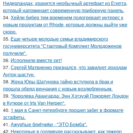
Нидерландах, хранится необычный артефакт из Египта,
который напоминает современную приборную панель.
34.
Хейли бибер тем временем подогревает интерес к
новым продуктам от Rhode, которые должны выйти уже
скоро.
35.
Еще четыре молодые семьи владимирского
госуниверситета "Стартовый Комплект Молодоженов
получили".
36.
Исполнили вместе хит!
37.
Сергей Матвиенко признался, что завидует доходам
Антон шастун.
38.
Жена Юры Шатунова тайно вступила в брак и
прошла обряд венчания с новым возлюбленным.
39.
"Королева Авангарда: Энн Хэтэуэй Покоряет Лондон
в Кутюре от Iris Van Herpen".
40.
1 мая в Санкт-петербурге прошел забег в формате
эстафеты.
41.
Ажурhые блиhчиkи - "ЭТO Бомба".
42.
Некоторые в голливуде рассказывают, как тяжело