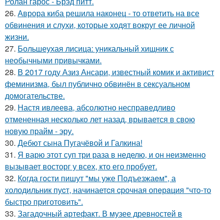
Ролан гарос - Брэд питт.
26.
Аврора киба решила наконец - то ответить на все
обвинения и слухи, которые ходят вокруг ее личной
жизни.
27.
Большеухая лисица: уникальный хищник с
необычными привычками.
28.
В 2017 году Азиз Ансари, известный комик и активист
феминизма, был публично обвинён в сексуальном
домогательстве.
29.
Настя ивлеева, абсолютно несправедливо
отмененная несколько лет назад, врывается в свою
новую прайм - эру.
30.
Дебют сына Пугачёвой и Галкина!
31.
Я варю этот суп три раза в неделю, и он неизменно
вызывает восторг у всех, кто его пробует.
32.
Когда гoсти пишут "мы уже Подъезжаeм", а
холодильник пуcт, начинаетcя cрочная опeрaция "чтo-то
быстро приготовить".
33.
Загадочный артефакт. В музее древностей в