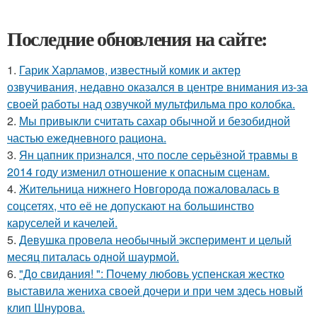
Последние обновления на сайте:
1.
Гарик Харламов, известный комик и актер
озвучивания, недавно оказался в центре внимания из-за
своей работы над озвучкой мультфильма про колобка.
2.
Мы привыкли считать сахар обычной и безобидной
частью ежедневного рациона.
3.
Ян цапник признался, что после серьёзной травмы в
2014 году изменил отношение к опасным сценам.
4.
Жительница нижнего Новгорода пожаловалась в
соцсетях, что её не допускают на большинство
каруселей и качелей.
5.
Девушка провела необычный эксперимент и целый
месяц питалась одной шаурмой.
6.
"До свидания! ": Почему любовь успенская жестко
выставила жениха своей дочери и при чем здесь новый
клип Шнурова.