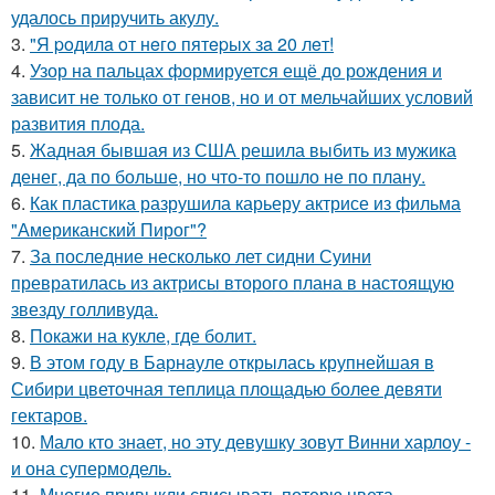
удалось приручить акулу.
3.
"Я poдилa oт нeгo пятepых зa 20 лeт!
4.
Узор на пальцах формируется ещё до рождения и
зависит не только от генов, но и от мельчайших условий
развития плода.
5.
Жадная бывшая из США решила выбить из мужика
денег, да по больше, но что-то пошло не по плану.
6.
Как пластика разрушила карьеру актрисе из фильма
"Американский Пирог"?
7.
За последние несколько лет сидни Суини
превратилась из актрисы второго плана в настоящую
звезду голливуда.
8.
Покажи на кукле, где болит.
9.
В этом году в Барнауле открылась крупнейшая в
Сибири цветочная теплица площадью более девяти
гектаров.
10.
Мало кто знает, но эту девушку зовут Винни харлоу -
и она супермодель.
11.
Многие привыкли списывать потерю цвета