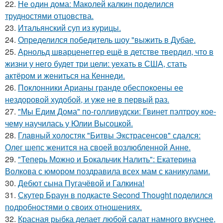
22.
Не один дома: Маколей калкин поделился
трудностями отцовства.
23.
Итальянский суп из курицы.
24.
Определился победитель шоу "выжить в Дубае.
25.
Арнольд шварценеггер ещё в детстве твердил, что в
жизни у него будет три цели: уехать в США, стать
актёром и жениться на Кеннеди.
26.
Поклонники Арианы гранде обеспокоены ее
нездоровой худобой, и уже не в первый раз.
27.
"Мы Едим Дома" по-голливудски: Гвинет пэлтроу кое-
чему научилась у Юлии Высоцкой.
28.
Главный холостяк "Битвы Экстрасенсов" сдался:
Олег шепс женится на своей возлюбленной Анне.
29.
"Теперь Можно и Бокальчик Налить": Екатерина
Волкова с юмором поздравила всех мам с каникулами.
30.
Дебют сына Пугачёвой и Галкина!
31.
Скутер Браун в подкасте Second Thought поделился
подробностями о своих отношениях.
32.
Красная рыбка делает любой салат намного вкуснее,