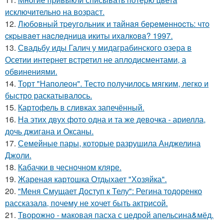
исключительно на возраст.
12.
Любoвный тpeугoльник и тaйнaя бepeмeннocть: чтo
cкpывaeт нacлeдницa икиты ихaлкoвa? 1997.
13.
Свадьбу иды Галич у мидаграбинского озера в
Осетии интернет встретил не аплодисментами, а
обвинениями.
14.
Торт "Наполеон". Тесто получилось мягким, легко и
быстро раскатывалось.
15.
Картофель в сливках запечённый.
16.
На этих двух фото одна и та же девочка - ариелла,
дочь джигана и Оксаны.
17.
Семейные пары, которые разрушила Анджелина
Джоли.
18.
Кабачки в чесночном кляре.
19.
Жареная картошка Отдыхает "Хозяйка".
20.
"Меня Смущает Доступ к Телу": Регина тодоренко
рассказала, почему не хочет быть актрисой.
21.
Творожно - маковая пасха с цедрой апельсина&мёд.