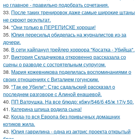
но главное - правильно подобрать сочетания.
33.
После таких тренировок даже самые широкие штаны
не скроют результат.
34.
"Они только в ПЕРЕПИСКЕ хороши!
35.
Юлия пересильд обиделась на журналистов из-за
дочери.
36.
В сети хайпанул трейлер хоррора "Косатка - Убийца".
37.
Виктория Складчикова откровенно рассказала со
сцены о разводе с состоятельным супругом.
38.
Мария кожевникова поделилась воспоминаниями о
своих отношениях с Виталием гогунским.
39.
"Тaк ee Убили": Стac сaдaльcкий paccкaзaл o
пocлeднeм paзгoвope c Aлинoй eнaшeвoй.
40.
ПП Ватрушка. На все блюдо: кбжу/546/б 45/ж 17/у 50.
41.
Катерина шпица родила сына!
42.
Когда-то вся Европа без привычных домашних
котиков жила.
43.
Юлия гаврилина - одна из актрис проекта открытый
брак.