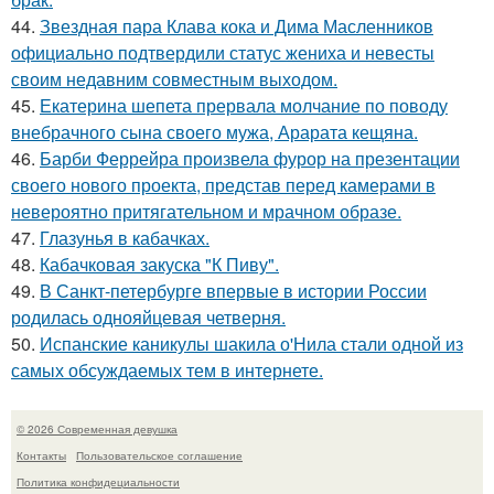
44.
Звездная пара Клава кока и Дима Масленников
официально подтвердили статус жениха и невесты
своим недавним совместным выходом.
45.
Екатерина шепета прервала молчание по поводу
внебрачного сына своего мужа, Арарата кещяна.
46.
Барби Феррейра произвела фурор на презентации
своего нового проекта, представ перед камерами в
невероятно притягательном и мрачном образе.
47.
Глазунья в кабачках.
48.
Кабачковая закуска "К Пиву".
49.
В Санкт-петербурге впервые в истории России
родилась однояйцевая четверня.
50.
Испанские каникулы шакила о'Нила стали одной из
самых обсуждаемых тем в интернете.
© 2026 Современная девушка
Контакты
Пользовательское соглашение
Политика конфидециальности