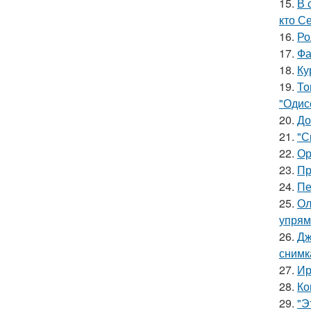
15.
В 
кто С
16.
Ро
17.
Фа
18.
Ку
19.
То
"Одис
20.
До
21.
"С
22.
Ор
23.
Пр
24.
Пе
25.
Ол
упрям
26.
Дж
снимк
27.
Ир
28.
Ко
29.
"Э