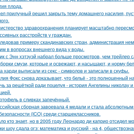
тия плода.
ел прилучный решил закрыть тему домашнего насилия, пуст
ого.
истерство здравоохранения планирует масштабно пересмо
ссивных расстройств у граждан.
ледовав примеру скандинавских стран, администрация не
им в вопросах внешнего вида у воды.
ик с Энн хэтэуэй набрал больше просмотров, чем трейлер 
борки смузи, которые и освежают, и насыщают, и норму бел
а харди выписали из секс - символов и записали в скуфы.
лия Фокс снова доказывает, что бельё - это полноценный н
чь за решёткой ради поцелуя - история Ангелины николау и
цией.
ртофель в сливках запечённый.
ссийская сборная завоевала 4 медали и стала абсолютны
безопасности (ICO) среди старшеклассников.
ло кто знает, но в 2005 году Леонардо ди каприо отсидел мо
ки шоу сдала огэ: математика и русский - на 4, обществознан