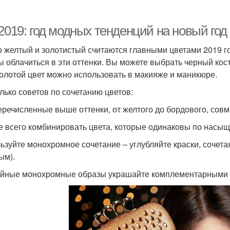
2019: год модных тенденций на новый год
то желтый и золотистый считаются главными цветами 2019 год
ы облачиться в эти оттенки. Вы можете выбрать черный кос
олотой цвет можно использовать в макияже и маникюре.
лько советов по сочетанию цветов:
еречисленные выше оттенки, от желтого до бордового, совм
 всего комбинировать цвета, которые одинаковы по насыщ
ьзуйте монохромное сочетание – углубляйте краски, сочета
ым).
йные монохромные образы украшайте комплементарными цв