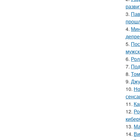
разви
3.
Пав
прошл
4.
Мин
депре
5.
Пос
мужск
6.
Рол
7.
Под
8.
Том
9.
Джу
10.
Но
сенса
11.
Ка
12.
Ро
кибер
13.
Ма
14.
Ви