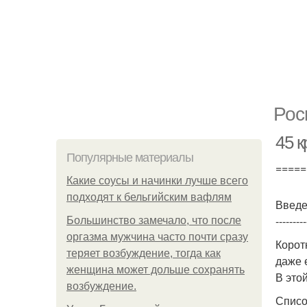
Рос
45 
Популярные материалы
=====
Какие соусы и начинки лучше всего
подходят к бельгийским вафлям
Введ
---------
Большинство замечало, что после
оргазма мужчина часто почти сразу
Корот
теряет возбуждение, тогда как
даже 
женщина может дольше сохранять
В это
возбуждение.
Списо