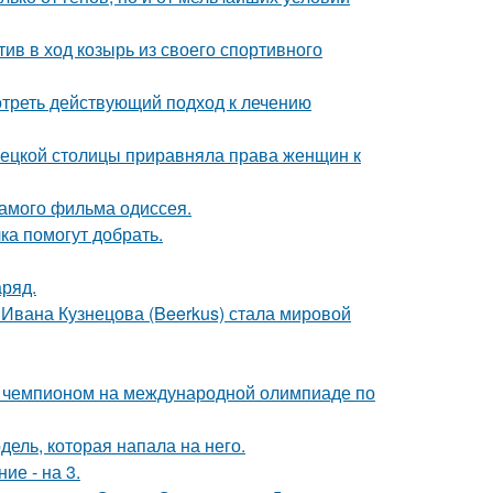
ив в ход козырь из своего спортивного
треть действующий подход к лечению
мецкой столицы приравняла права женщин к
самого фильма одиссея.
ка помогут добрать.
аряд.
 Ивана Кузнецова (Beerkus) стала мировой
м чемпионом на международной олимпиаде по
дель, которая напала на него.
ие - на 3.