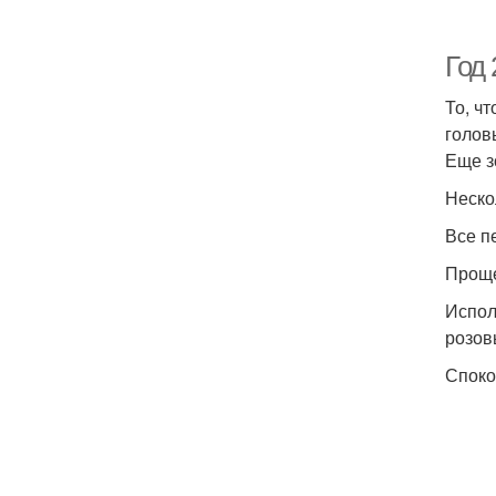
Год 
То, ч
голов
Еще з
Неско
Все п
Проще
Испол
розов
Споко