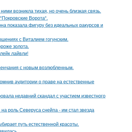
ними возникла тихая, но очень близкая связь.
 "Покровские Ворота".
е она показала фигуру без идеальных ракурсов и
шениях с Виталием гогунским.
ороже золота.
лейк лайвли!
венчания с новым возлюбленным.
помнив аудитории о праве на естественные
вала недавний скандал с участием известного
на роль Северуса снейпа - им стал звезда
ыбирает путь естественной красоты.
явилась.