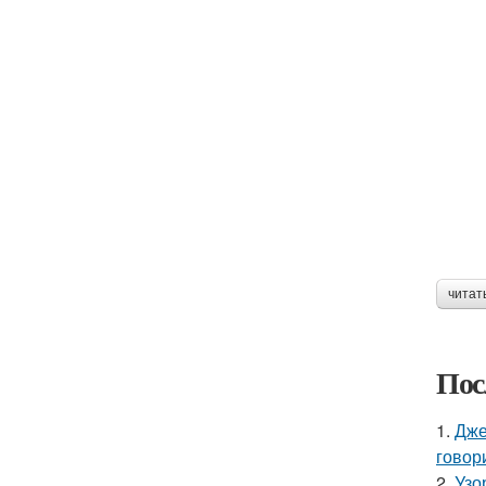
читат
Пос
1.
Дже
говор
2.
Узо