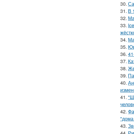
30.
Са
31.
В 
32.
Ма
33.
Ic
жёстк
34.
Ма
35.
Юв
36.
41
37.
Ка
38.
Же
39.
Па
40.
Ан
измен
41.
"Ш
челов
42.
Фа
"дома
43.
Зв
44.
Ри