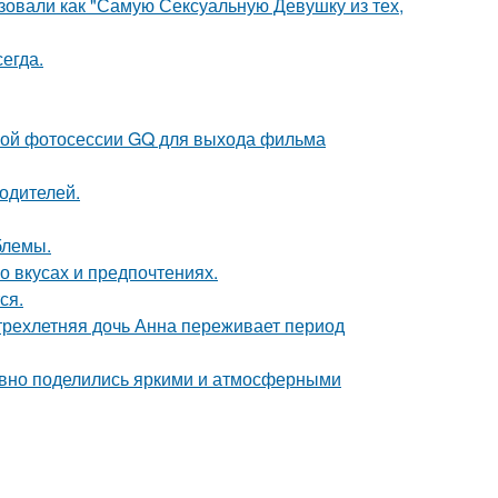
зовали как "Самую Сексуальную Девушку из тех,
егда.
ьной фотосессии GQ для выхода фильма
родителей.
блемы.
 вкусах и предпочтениях.
ся.
 трехлетняя дочь Анна переживает период
едавно поделились яркими и атмосферными