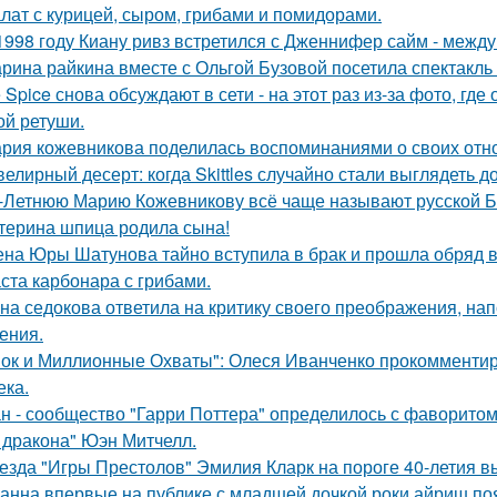
лат с курицей, сыром, грибами и помидорами.
1998 году Киану ривз встретился с Дженнифер сайм - между 
рина райкина вместе с Ольгой Бузовой посетила спектакль
e Spice снова обсуждают в сети - на этот раз из-за фото, гд
ой ретуши.
рия кожевникова поделилась воспоминаниями о своих отно
елирный десерт: когда Skittles случайно стали выглядеть д
-Летнюю Марию Кожевникову всё чаще называют русской Б
терина шпица родила сына!
на Юры Шатунова тайно вступила в брак и прошла обряд 
ста карбонара с грибами.
на седокова ответила на критику своего преображения, на
ения.
ок и Миллионные Охваты": Олеся Иванченко прокомментиро
ека.
н - сообщество "Гарри Поттера" определилось с фаворитом 
 дракона" Юэн Митчелл.
езда "Игры Престолов" Эмилия Кларк на пороге 40-летия в
анна впервые на публике с младшей дочкой роки айриш по