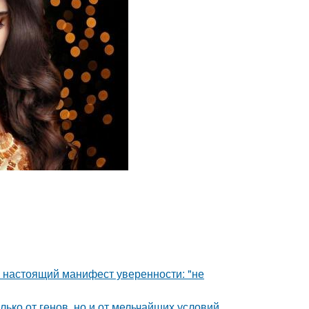
- настоящий манифест уверенности: "не
ько от генов, но и от мельчайших условий