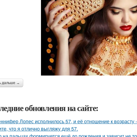
ь дальше →
ледние обновления на сайте:
ннифер Лопес исполнилось 57, и её отношение к возрасту 
ите, что я отлично выгляжу для 57.
р на пальцах формируется ещё до рождения и зависит не тол