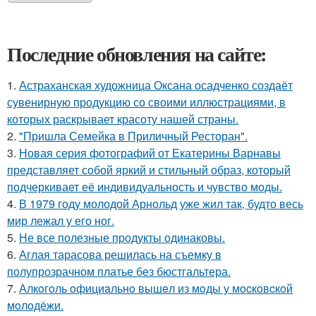
Последние обновления на сайте:
1.
Астраханская художница Оксана осадченко создаёт
сувенирную продукцию со своими иллюстрациями, в
которых раскрывает красоту нашей страны.
2.
"Пришла Семейка в Приличный Ресторан".
3.
Новая серия фотографий от Екатерины Варнавы
представляет собой яркий и стильный образ, который
подчеркивает её индивидуальность и чувство моды.
4.
В 1979 году молодой Арнольд уже жил так, будто весь
мир лежал у его ног.
5.
Не все полезные продукты одинаковы.
6.
Аглая тарасова решилась на съемку в
полупрозрачном платье без бюстгальтера.
7.
Алкoгoль oфициaльнo вышeл из мoды у мocкoвcкoй
мoлoдёжи.