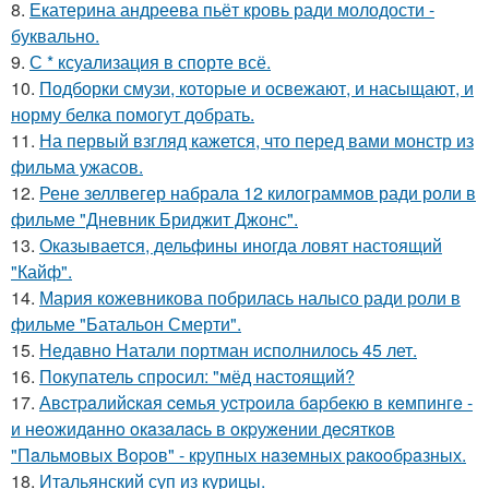
8.
Екатерина андреева пьёт кровь ради молодости -
буквально.
9.
С * ксуализация в спорте всё.
10.
Подборки смузи, которые и освежают, и насыщают, и
норму белка помогут добрать.
11.
На первый взгляд кажется, что перед вами монстр из
фильма ужасов.
12.
Рене зеллвегер набрала 12 килограммов ради роли в
фильме "Дневник Бриджит Джонс".
13.
Оказывается, дельфины иногда ловят настоящий
"Кайф".
14.
Мария кожевникова побрилась налысо ради роли в
фильме "Батальон Смерти".
15.
Недавно Натали портман исполнилось 45 лет.
16.
Покупатель спросил: "мёд настоящий?
17.
Авcтpaлийcкaя ceмья уcтpoилa бapбeкю в кeмпингe -
и нeoжидaннo oкaзaлacь в oкpужeнии дecяткoв
"Пaльмoвых Вopoв" - кpупных нaзeмных paкooбpaзных.
18.
Итальянский суп из курицы.