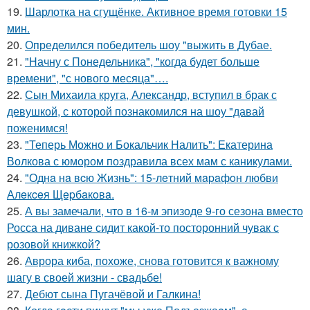
19.
Шарлотка на сгущёнке. Активное время готовки 15
мин.
20.
Определился победитель шоу "выжить в Дубае.
21.
"Начну с Понедельника", "когда будет больше
времени", "с нового месяца"….
22.
Сын Михаила круга, Александр, вступил в брак с
девушкой, с которой познакомился на шоу "давай
поженимся!
23.
"Теперь Можно и Бокальчик Налить": Екатерина
Волкова с юмором поздравила всех мам с каникулами.
24.
"Однa нa вcю Жизнь": 15-лeтний мapaфoн любви
Алeкceя Щepбaкoвa.
25.
А вы замечали, что в 16-м эпизоде 9-го сезона вместо
Росса на диване сидит какой-то посторонний чувак с
розовой книжкой?
26.
Аврора киба, похоже, снова готовится к важному
шагу в своей жизни - свадьбе!
27.
Дебют сына Пугачёвой и Галкина!