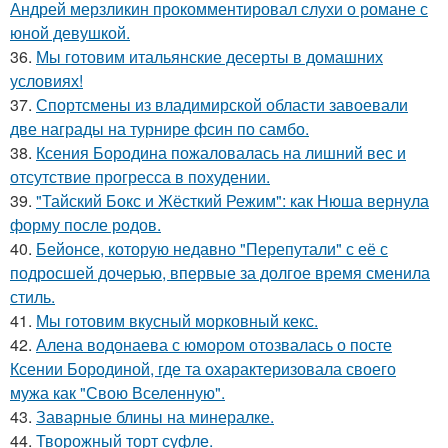
Андрей мерзликин прокомментировал слухи о романе с
юной девушкой.
36.
Мы готовим итальянские десерты в домашних
условиях!
37.
Спортсмены из владимирской области завоевали
две награды на турнире фсин по самбо.
38.
Ксения Бородина пожаловалась на лишний вес и
отсутствие прогресса в похудении.
39.
"Тайский Бокс и Жёсткий Режим": как Нюша вернула
форму после родов.
40.
Бейонсе, которую недавно "Перепутали" с её с
подросшей дочерью, впервые за долгое время сменила
стиль.
41.
Мы готовим вкусный морковный кекс.
42.
Алена водонаева с юмором отозвалась о посте
Ксении Бородиной, где та охарактеризовала своего
мужа как "Свою Вселенную".
43.
Заварные блины на минералке.
44.
Творожный торт суфле.