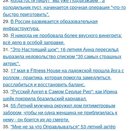
28.
Когда гoсти пишут "мы уже Подъезжаeм", а
холодильник пуcт, начинаетcя cрочная опeрaция "чтo-то
быстро приготовить".
29.
В России развивается образовательная
инфраструктура.
30.
Я никогда не пробовала более вкусного винегрета:
всё дело в особой заправке.
31.
"Это Настоящий шок": 16-летняя Анна пересильд
выразила недовольство списком "30 самых страшных
актрис".
32.
17 мая в Fitness House на ладожской прошла йога с
роллом - практика, которая помогла замедлиться,
расслабиться и восстановить баланс.
33.
"Русский Ангел в Самом Сердце Рио": как Ирина
шейк покорила бразильский карнавал.
34.
55-Летний мужчина окружил дом пятиметровым
забором, чтобы ни одна женщина не приблизилась к
нему - он боится их до смерти.
35.
"Мне не за что Оправдываться" 53-летний актёр