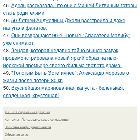
45.
Адель рассказала, что они с Мишей Литвиным готовы
стать родителями.
46.
50-Летней Анджелины Джоли расстроила и даже
напугала фанатов.
47.
Они возвращают 90-е - новые "Спасатели Малибу"
уже снимают.
48.
Зендая, которая недавно тайно вышла замуж,
продемонстрировала новый яркий образ на нью-
йоркской премьере своего фильма "вот это драма!
49.
"Толстым Быть Эстетичнее": Александр морозов о
жизни после потери 80 кг.
50.
Вкуснейшая маринованная капуста - беленькая,
сладенькая, хрустящая!
© 2026 Современная девушка
Контакты
Пользовательское соглашение
Политика конфидециальности
Обратная связь