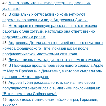
42.
Мы готовим итальянские десерты в домашних
условиях!
43.
В социальных сетях активно комментируют
перемены во внешнем виде Анджелины Джоли.
44.
Некоторые в голливуде рассказывают, как тяжело
работать с Энн хэтэуэй, настолько она ответственно
подходит к своим ролям.
45.
Анджелина Джоли стала героиней первого печатного
номера французского Time, показав шрам после
профилактической мастэктомии 2013 года.
46.
Личная жизнь тома харди скрыта за семью замками.
47.
В Нью-йорке прошла премьера нового сериала Apple
"У Марго Проблемы с Деньгами", в котором сыграли эль
фаннинг и Николь кидман.
48.
Андрей Губин рассказал о том, как на пике своей
популярности знакомился с 18-летними поклонницами:
"Выпиваем и мы Соблазняем".
49.
Бросок века. Летние олимпийские игры, Германия,
1972 год.