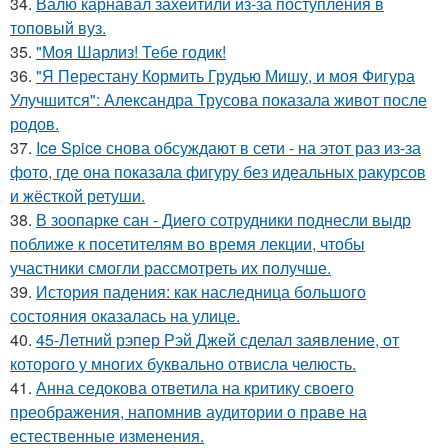
34.
Валю карнавал захейтили из-за поступления в
топовый вуз.
35.
"Моя Шарлиз! Тебе годик!
36.
"Я Перестану Кормить Грудью Мишу, и моя Фигура
Улучшится": Александра Трусова показала живот после
родов.
37.
Ice Spice снова обсуждают в сети - на этот раз из-за
фото, где она показала фигуру без идеальных ракурсов
и жёсткой ретуши.
38.
В зоопарке сан - Диего сотрудники поднесли выдр
поближе к посетителям во время лекции, чтобы
участники смогли рассмотреть их получше.
39.
История падения: как наследница большого
состояния оказалась на улице.
40.
45-Летний рэпер Рэй Джей сделал заявление, от
которого у многих буквально отвисла челюсть.
41.
Анна седокова ответила на критику своего
преображения, напомнив аудитории о праве на
естественные изменения.