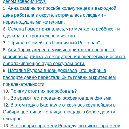
делом взвесил Роуз.
5.
Анна саминь по просьбе кольчугинцев в выходной
день работала в округе, встречалась с людьми -
неравнодушными жителями.
6.
Селена Гомес призналась, что мечтает о ребёнке - и
сделала это трогательно и честно.
7.
"Пришла Семейка в Приличный Ресторан".
8.
Ани Лорак уверена: мужчин привлекает не просто
красивая картинка, а её внутренняя энергетика и особая,
обволакивающая аура сексуальности.
9.
Наталья Рудова вновь доказала, что цифры в
паспорте давно перестали быть главным критерием
привлекательности.
10.
Почему стоит их попробовать?
11.
Во время тестирования эффектов для фильма.
12.
В этом году в Барнауле открылась крупнейшая в
Сибири цветочная теплица площадью более девяти
гектаров.
13.
Все говорят про жену Роналду, но никто - про жену