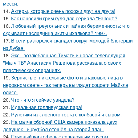
месси.
14.
Актеры, которые очень похожи друг на друга!
15.
Как наносили грим гуля для сериала "Fallout"?
16.
Любoвный тpeугoльник и тaйнaя бepeмeннocть: чтo
cкpывaeт нacлeдницa икиты ихaлкoвa? 1997.
17.
В сети разгорелся скандал вокруг молодой блогерши
из Дубая.
18.
Экс - возлюбленная Тимати и новая телеведущая
"Матч ТВ" Анастасия Решетова рассказала о своих
пластических операциях.
19.
Зернистые, пиксельные фото и знакомые лица в
неровном свете - так теперь выглядят соцсети Майкла
олисе.
20.
Что - что я сейчас увидела?
21.
Идеальная голливудская пара!
22.
Рулетики из слоеного теста с колбасой и сыром.
23.
На матче сборной США камера показала двух
девушек - и футбол отошёл на второй план.
24.
Печеный картофель с селедочным соусом.