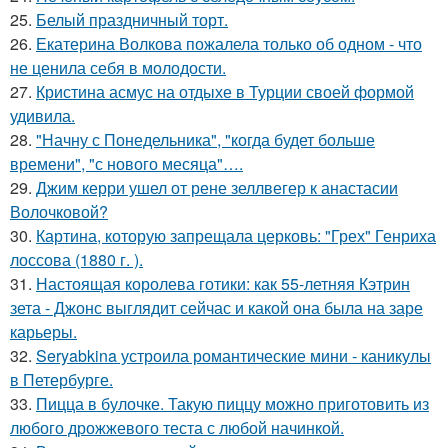
25.
Белый праздничный торт.
26.
Екатерина Волкова пожалела только об одном - что
не ценила себя в молодости.
27.
Кристина асмус на отдыхе в Турции своей формой
удивила.
28.
"Начну с Понедельника", "когда будет больше
времени", "с нового месяца"….
29.
Джим керри ушел от рене зеллвегер к анастасии
Волочковой?
30.
Картина, которую запрещала церковь: "Грех" Генриха
лоссова (1880 г. ).
31.
Настоящая королева готики: как 55-летняя Кэтрин
зета - Джонс выглядит сейчас и какой она была на заре
карьеры.
32.
Seryabkina устроила романтические мини - каникулы
в Петербурге.
33.
Пицца в булочке. Такую пиццу можно приготовить из
любого дрожжевого теста с любой начинкой.