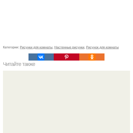
Категории:
Рисунки для комнаты
,
Настенные рисунки
,
Рисунок для комнаты
Читайте также
Простота и элегантность: короткий волос #128525