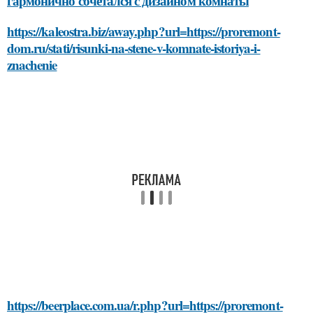
гармонично сочетался с дизайном комнаты
https://kaleostra.biz/away.php?url=https://proremont-
dom.ru/stati/risunki-na-stene-v-komnate-istoriya-i-
znachenie
https://beerplace.com.ua/r.php?url=https://proremont-