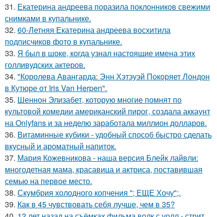
31.
Екатерина андреева поразила поклонников свежими
снимками в купальнике.
32.
60-Летняя Екатерина андреева восхитила
подписчиков фото в купальнике.
33.
Я был в шоке, когда узнал настоящие имена этих
голливудских актеров.
34.
"Королева Авангарда: Энн Хэтэуэй Покоряет Лондон
в Кутюре от Iris Van Herpen".
35.
Шеннон Элизабет, которую многие помнят по
культовой комедии американский пирог, создала аккаунт
на Onlyfans и за неделю заработала миллион долларов.
36.
Витаминные кубики - удобный способ быстро сделать
вкусный и ароматный напиток.
37.
Мария Кожевникова - наша версия Блейк лайвли:
многодетная мама, красавица и актриса, поставившая
семью на первое место.
38.
Скумбрия холодного копчения "; ЕЩЕ Хочу";.
39.
Как в 45 чувствовать себя лучше, чем в 35?
40.
12 лет назад на съёмках фильма волк с уолл - стрит