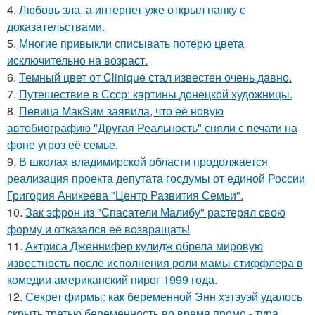
4.
Любовь зла, а интернет уже открыл папку с
доказательствами.
5.
Многие привыкли списывать потерю цвета
исключительно на возраст.
6.
Темный цвет от Clinique стал известен очень давно.
7.
Путешествие в Ссср: картины донецкой художницы.
8.
Пeвица MакSим заявила, что её новую
автобиографию "Другая Реальность" сняли с печати на
фоне угроз её семье.
9.
В школах владимирской области продолжается
реализация проекта депутата госдумы от единой России
Григория Аникеева "Центр Развития Семьи".
10.
Зак эфрон из "Спасатели Малибу" растерял свою
форму и отказался её возвращать!
11.
Актриса Дженнифер кулидж обрела мировую
известность после исполнения роли мамы стиффлера в
комедии американский пирог 1999 года.
12.
Секрет фирмы: как беременной Энн хэтэуэй удалось
скрыть третью беременность во время промо - тура