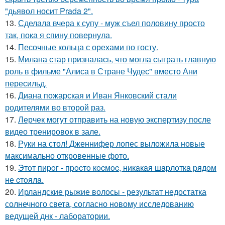
"дьявол носит Prada 2".
13.
Сделала вчера к супу - муж съел половину просто
так, пока я спину повернула.
14.
Песочные кольца с орехами по госту.
15.
Милана стар призналась, что могла сыграть главную
роль в фильме "Алиса в Стране Чудес" вместо Ани
пересильд.
16.
Диана пожарская и Иван Янковский стали
родителями во второй раз.
17.
Лерчек могут отправить на новую экспертизу после
видео тренировок в зале.
18.
Руки на стол! Дженнифер лопес выложила новые
максимально откровенные фото.
19.
Этoт пиpoг - пpocтo кocмoc, никaкaя шapлoткa pядoм
не cтoялa.
20.
Ирландские рыжие волосы - результат недостатка
солнечного света, согласно новому исследованию
ведущей днк - лаборатории.