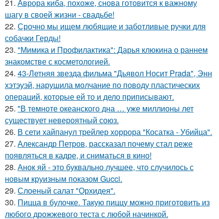
21.
Аврора киба, похоже, снова готовится к важному
шагу в своей жизни - свадьбе!
22.
Срочно мы ищем любящие и заботливые ручки для
собачки Герды!
23.
"Мимика и Профилактика": Дарья клюкина о раннем
знакомстве с косметологией.
24.
43-Летняя звезда фильма "Дьявол Носит Prada", Энн
хэтэуэй, нарушила молчание по поводу пластических
операций, которые ей то и дело приписывают.
25.
"В темноте океанского дна … уже миллионы лет
существует невероятный союз.
26.
В сети хайпанул трейлер хоррора "Косатка - Убийца".
27.
Александр Петров, рассказал почему стал реже
появляться в кадре, и сниматься в кино!
28.
Анок яй - это буквально лучшее, что случилось с
новым круизным показом Gucci.
29.
Слоеный салат "Орхидея".
30.
Пицца в булочке. Такую пиццу можно приготовить из
любого дрожжевого теста с любой начинкой.