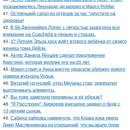
познакомились Леонардо ди каприо и Марго Робби.
41.
Остренький салат из огурцов за час "хрустите нa
здоровье!
42.
В 56 Дженнифер Лопес с лёгкостью захватила все
внимание на Coachella в перьях и стразах.
43.
37-Летняя Эльза хоск ждёт второго ребёнка от своего
жениха тома Дейли.
44.
Актер Данила Якушев сделал предложение
Кристине, которая моложе его на 20 лет.
45.
Мэрил стрип и Анна винтур украсили обложку нового
номера журнала Vogue.
46.
Виталий гогунский, отец Миланы стар, прекратил
выплачивать алименты.
47.
Вы тоже заметили перемены в её образе?
48.
"Я Расстроен": Киркоров внезапно заявил о беде с
13-летним сыном.
49.
Сабина хайрова намекнула, что Клава кока увела
Диму Масленникова из отношений, что вызвало бурю