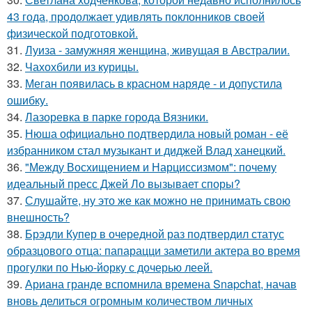
43 года, продолжает удивлять поклонников своей
физической подготовкой.
31.
Луиза - замужняя женщина, живущая в Австралии.
32.
Чахохбили из курицы.
33.
Меган появилась в красном наряде - и допустила
ошибку.
34.
Лазоревка в парке города Вязники.
35.
Нюша официально подтвердила новый роман - её
избранником стал музыкант и диджей Влад ханецкий.
36.
"Между Восхищением и Нарциссизмом": почему
идеальный пресс Джей Ло вызывает споры?
37.
Слушайте, ну это же как можно не принимать свою
внешность?
38.
Брэдли Купер в очередной раз подтвердил статус
образцового отца: папарацци заметили актера во время
прогулки по Нью-йорку с дочерью леей.
39.
Ариана гранде вспомнила времена Snapchat, начав
вновь делиться огромным количеством личных