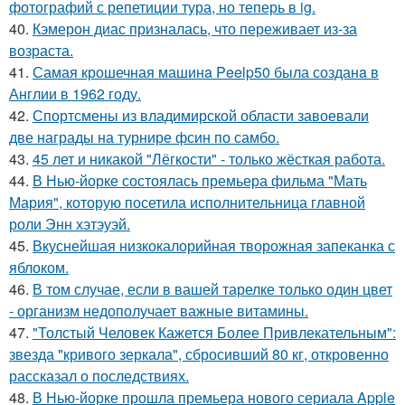
фотографий с репетиции тура, но теперь в ig.
40.
Кэмерон диас призналась, что переживает из-за
возраста.
41.
Самая крошечная машинa Peelp50 была созданa в
Англии в 1962 году.
42.
Спортсмены из владимирской области завоевали
две награды на турнире фсин по самбо.
43.
45 лет и никакой "Лёгкости" - только жёсткая работа.
44.
В Нью-йорке состоялась премьера фильма "Мать
Мария", которую посетила исполнительница главной
роли Энн хэтэуэй.
45.
Вкуснейшая низкокалорийная творожная запеканка с
яблоком.
46.
В том случае, если в вашей тарелке только один цвет
- организм недополучает важные витамины.
47.
"Толстый Человек Кажется Более Привлекательным":
звезда "кривого зеркала", сбросивший 80 кг, откровенно
рассказал о последствиях.
48.
В Нью-йорке прошла премьера нового сериала Apple