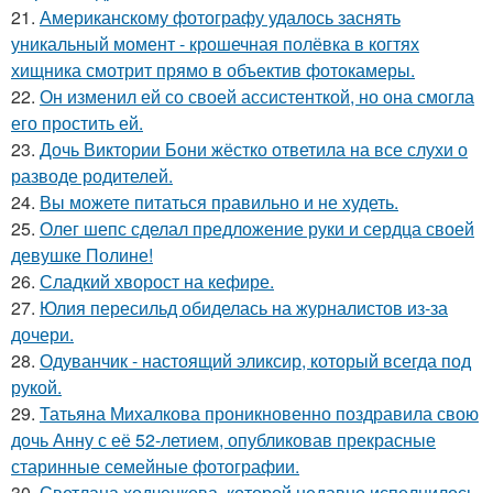
21.
Американскому фотографу удалось заснять
уникальный момент - крошечная полёвка в когтях
хищника смотрит прямо в объектив фотокамеры.
22.
Он изменил ей со своей ассистенткой, но она смогла
его простить ей.
23.
Дочь Виктории Бони жёстко ответила на все слухи о
разводе родителей.
24.
Вы можете питаться правильно и не худеть.
25.
Олег шепс сделал предложение руки и сердца своей
девушке Полине!
26.
Сладкий хворост на кефире.
27.
Юлия пересильд обиделась на журналистов из-за
дочери.
28.
Одуванчик - настоящий эликсир, который всегда под
рукой.
29.
Татьяна Михалкова проникновенно поздравила свою
дочь Анну с её 52-летием, опубликовав прекрасные
старинные семейные фотографии.
30.
Светлана ходченкова, которой недавно исполнилось