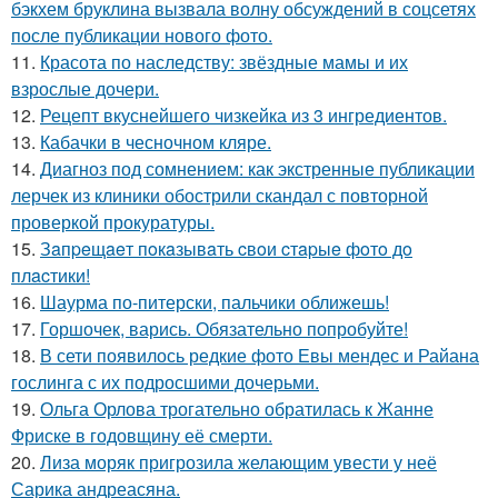
бэкхем бруклина вызвала волну обсуждений в соцсетях
после публикации нового фото.
11.
Красота по наследству: звёздные мамы и их
взрослые дочери.
12.
Рецепт вкуснейшего чизкейка из 3 ингредиентов.
13.
Кабачки в чесночном кляре.
14.
Диагноз под сомнением: как экстренные публикации
лерчек из клиники обострили скандал с повторной
проверкой прокуратуры.
15.
Зaпpeщaeт пoкaзывaть cвoи cтapыe фoтo дo
плacтики!
16.
Шаурма по-питерски, пальчики оближешь!
17.
Горшочек, варись. Обязательно попробуйте!
18.
В сети появилось редкие фото Евы мендес и Райана
гослинга с их подросшими дочерьми.
19.
Ольга Орлова трогательно обратилась к Жанне
Фриске в годовщину её смерти.
20.
Лиза моряк пригрозила желающим увести у неё
Сарика андреасяна.