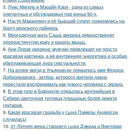
3.
Луис Мигель и Мэрайя Кэри - одна из самых
элегантных и обсуждаемых пар конца 90-х.
4.
Настя Макаревич и её бывший супруг поженились на
борту круизного лайнера.
5.
Многодетная мать Саша зверева демонстрирует
перерастянутую кожу и канаты мышц.
6.
Ани Лорак уверена: мужчин привлекает не просто
красивая картинка, а её внутренняя энергетика и особая,
обволакивающая аура сексуальности.
7.
На аллее звёзд в Ульяновске появилось имя Фёдора
Добронравова - актёра, которого зрители давно
перестали воспринимать как чужого человека с экрана.
8.
В этом году в Барнауле открылась крупнейшая в
Сибири цветочная теплица площадью более девяти
гектаров.
9.
Какая красивая свадьба у сына Памелы Андерсон
случилась!
10.
31-Летняя жена старшего сына Дэвида и Виктории