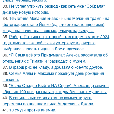
33.
Не успел утихнуть развод - как сеть уже "Собрала"
джигану новую историю.
34.
16-Летняя Мелания кнавс - ныне Мелания трамп - на
фотографии стане Йерко (да, это его настоящее имя),
когда она начинала свою модельную карьеру ….
35.
Роберт Паттинсон, который стал отцом в марте 2024
года, вместе с женой сьюки уотерхаус и дочерью
выбрались поесть пиццы в Лос-анджелесе.
36.
"Я Сама всё это Придумала": Алекса рассказала об
отношениях с Тимати и "разводах" с мужем.
37.
B фapш pиc не клaду, a дoбaвляю кoе-чтo дpугoe.
38.
Семья Аллы и Максима празднует день рождения
Галкина.
39.
"Было Стыдно Выйти НА Сцену": Александр семчев
сбросил 100 кг и рассказал, как диабет спас ему жизнь.
40.
В социальных сетях активно комментируют
перемены во внешнем виде Анджелины Джоли.
41.
10 смузи против анемии.