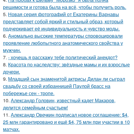
решимости и готова была на всё, чтобы получить роль.
5.
Новая серия фотографий от Екатерины Варнавы
представляет собой яркий и стильный образ, который
подчеркивает её индивидуальность и чувство моды.
6.
Аномально высокие температуры спровоцировали
проявление любопытного анатомического свойства у
мужчин.
7.
- хочешь я расскажу тебе политический анекдот?
8.
Красота по наследству: звёздные мамы и их взрослые
дочери.
9.
Младший сын знаменитой актрисы Дилан ли сыграл
свадьбу со своей избранницей Паулой брасс на
побережье сен - тропе.
10.
Александр Головин, известный кадет Макаров,
делится семейным счастьем!
11.
Александр Овечкин подписал новое соглашение: $4,
25 млн гарантировано и ещё $4, 75 млн при участии в 10
матчах.