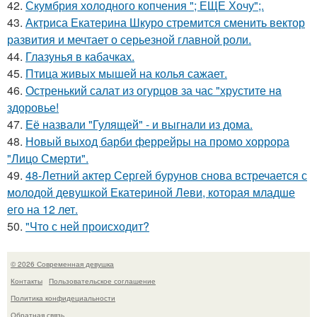
42.
Скумбрия холодного копчения "; ЕЩЕ Хочу";.
43.
Актриса Екатерина Шкуро стремится сменить вектор
развития и мечтает о серьезной главной роли.
44.
Глазунья в кабачках.
45.
Птица живых мышей на колья сажает.
46.
Остренький салат из огурцов за час "хрустите нa
здоровье!
47.
Её назвали "Гулящей" - и выгнали из дома.
48.
Новый выход барби феррейры на промо хоррора
"Лицо Смерти".
49.
48-Летний актер Сергей бурунов снова встречается с
молодой девушкой Екатериной Леви, которая младше
его на 12 лет.
50.
"Что с ней происходит?
© 2026 Современная девушка
Контакты
Пользовательское соглашение
Политика конфидециальности
Обратная связь