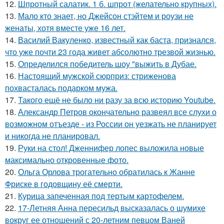
12.
Шпротный салатик. 1 б. шпрот (желательно крупных).
13.
Мало кто знает, но Джейсон стэйтем и роузи не
женаты, хотя вместе уже 16 лет.
14.
Василий Вакуленко, известный как баста, признался,
что уже почти 23 года живет абсолютно трезвой жизнью.
15.
Определился победитель шоу "выжить в Дубае.
16.
Настоящий мужской сюрприз: стриженова
похвасталась подарком мужа.
17.
Такого ещё не было ни разу за всю историю Youtube.
18.
Александр Петров окончательно развеял все слухи о
возможном отъезде - из России он уезжать не планирует
и никогда не планировал.
19.
Руки на стол! Дженнифер лопес выложила новые
максимально откровенные фото.
20.
Ольга Орлова трогательно обратилась к Жанне
Фриске в годовщину её смерти.
21.
Курица запеченная под тертым картофелем.
22.
17-Летняя Анна пересильд высказалась о шумихе
вокруг ее отношений с 20-летним певцом Ваней