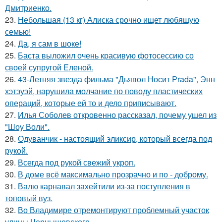
Дмитриенко.
23.
Небольшая (13 кг) Алиска срочно ищет любящую
семью!
24.
Да, я сам в шоке!
25.
Баста выложил очень красивую фотосессию со
своей супругой Еленой.
26.
43-Летняя звезда фильма "Дьявол Носит Prada", Энн
хэтэуэй, нарушила молчание по поводу пластических
операций, которые ей то и дело приписывают.
27.
Илья Соболев откровенно рассказал, почему ушел из
"Шоу Воли".
28.
Одуванчик - настоящий эликсир, который всегда под
рукой.
29.
Всегда под рукой свежий укроп.
30.
В доме всё максимально прозрачно и по - доброму.
31.
Валю карнавал захейтили из-за поступления в
топовый вуз.
32.
Во Владимире отремонтируют проблемный участок
улицы Чернышевского.