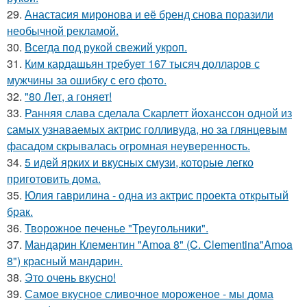
29.
Анастасия миронова и её бренд снова поразили
необычной рекламой.
30.
Всегда под рукой свежий укроп.
31.
Ким кардашьян требует 167 тысяч долларов с
мужчины за ошибку с его фото.
32.
"80 Лет, а гоняет!
33.
Ранняя слава сделала Скарлетт йоханссон одной из
самых узнаваемых актрис голливуда, но за глянцевым
фасадом скрывалась огромная неуверенность.
34.
5 идей ярких и вкусных смузи, которые легко
приготовить дома.
35.
Юлия гаврилина - одна из актрис проекта открытый
брак.
36.
Творожное печенье "Треугольники".
37.
Мандарин Клементин "Amoa 8" (C. Clementina"Amoa
8") красный мандарин.
38.
Это очень вкусно!
39.
Самое вкусное сливочное мороженое - мы дома