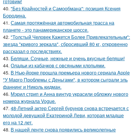
готовим!
40.
"Без Крайностей и Самообмана": позиция Ксения
Бородина.
41.
Самая протяжённая автомобильная трасса на
планете - это панамериканское шоссе.
42.
"Толстый Человек Кажется Более Привлекательным":
звезда "кривого зеркала", сбросивший 80 кг, откровенно
рассказал о последствиях.
43.
Беляши. Сочные, нежные и очень вкусные беляши!
44.
Оладьи из кабачков с овсяными хлопьями.
45.
В Нью-йорке прошла премьера нового сериала Apple
"У Марго Проблемы с Деньгами", в котором сыграли эль
фаннинг и Николь кидман.
46.
Мэрил стрип и Анна винтур украсили обложку нового
номера журнала Vogue.
47.
48-Летний актер Сергей бурунов снова встречается с
молодой девушкой Екатериной Леви, которая младше
его на 12 лет.
48.
В нашей ленте снова появились великолепные