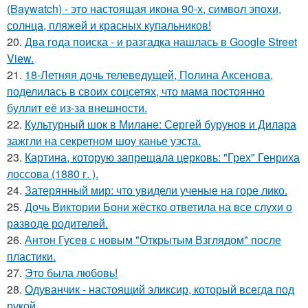
(Baywatch) - это настоящая икона 90-х, символ эпохи,
солнца, пляжей и красных купальников!
20.
Два года поиска - и разгадка нашлась в Google Street
View.
21.
18-Летняя дочь телеведущей, Полина Аксенова,
поделилась в своих соцсетях, что мама постоянно
буллит её из-за внешности.
22.
Культурный шок в Милане: Сергей бурунов и Дилара
зажгли на секретном шоу канье уэста.
23.
Картина, которую запрещала церковь: "Грех" Генриха
лоссова (1880 г. ).
24.
Затерянный мир: что увидели ученые на горе лико.
25.
Дочь Виктории Бони жёстко ответила на все слухи о
разводе родителей.
26.
Антон Гусев с новым "Открытым Взглядом" после
пластики.
27.
Это была любовь!
28.
Одуванчик - настоящий эликсир, который всегда под
рукой.