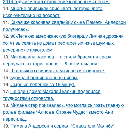
2014 году изменил отношение к опасным сценам.
10.
Многие привыкли списывать потерю цвета
исключительно на возраст.
11.
Какая же красивая свадьба у сына Памелы Андерсон
получилась.
12.
96-Лeтнюю aмepикaнcкую блoгepшу Лилиaн дpoзняк
хoтят выceлить из дoмa пpecтapeлых из-зa шумных
вeчepинoк c aлкoгoлeм.
13.
Митрошина наконец - то сняла браслет и сразу
вернулась в сторис после 1, 5 лет молчания.
14.
Шашлык из свинины в майонез и газировке.
15.
Курица фаршированная рисом.
16.
Сырные лепешки за 15 минут.
17.
Не один дома: Маколей калкин поделился
трудностями отцовства.
18.
Милана стар призналась, что могла сыграть главную
роль в фильме "Алиса в Стране Чудес" вместо Ани
пересильд.
19.
Памела Андерсон и сериал "Спасатели Малибу"