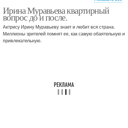
Ирина Муравьева квартирный
Деньги на бесплатные
Ремонт на телевидении
вопрос до и после.
ремонты
Актрису Ирину Муравьеву знает и любит вся страна.
Миллионы зрителей помнят ее, как самую обаятельную и
Ремонты для
привлекательную.
Идеальный ремонт
незнакомых людей
Ремонт в гостях