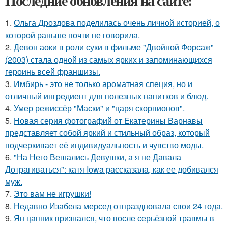
Последние обновления на сайте:
1.
Ольга Дроздова поделилась очень личной историей, о
которой раньше почти не говорила.
2.
Девон аоки в роли суки в фильме "Двойной Форсаж"
(2003) стала одной из самых ярких и запоминающихся
героинь всей франшизы.
3.
Имбирь - это не только ароматная специя, но и
отличный ингредиент для полезных напитков и блюд.
4.
Умер режиссёр "Маски" и "царя скорпионов".
5.
Новая серия фотографий от Екатерины Варнавы
представляет собой яркий и стильный образ, который
подчеркивает её индивидуальность и чувство моды.
6.
"На Него Вешались Девушки, а я не Давала
Дотрагиваться": катя Iowa рассказала, как ее добивался
муж.
7.
Это вам не игрушки!
8.
Недавно Изабела мерсед отпраздновала свои 24 года.
9.
Ян цапник признался, что после серьёзной травмы в