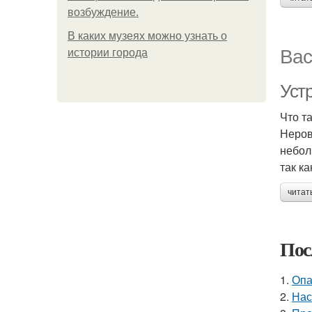
возбуждение.
В каких музеях можно узнать о
Вас
истории города
Уст
Что т
Неров
небол
так к
читат
Пос
1.
Опа
2.
Нас