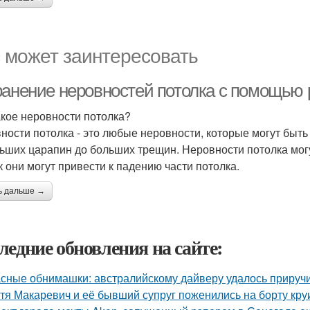
 может заинтересовать
ранение неровностей потолка с помощью р
акое неровности потолка?
ности потолка - это любые неровности, которые могут быть 
ьших царапин до больших трещин. Неровности потолка могу
ак они могут привести к падению части потолка.
ь дальше →
ледние обновления на сайте:
сные обнимашки: австралийскому дайверу удалось приручи
тя Макаревич и её бывший супруг поженились на борту кру