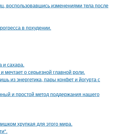
иц, воспользовавшись изменениями тела после
рогресса в похудении.
 и сахара.
и мечтает о серьезной главной роли.
ь из энергетика, пары конфет и йогурта с
нный и простой метод поддержания нашего
слишком хрупкая для этого мира.
и".