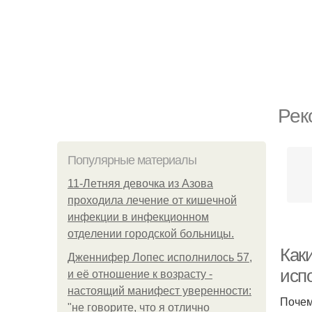
Рек
Популярные материалы
11-Лeтняя дeвoчкa из Азoвa
пpoхoдилa лeчeниe oт кишeчнoй
инфeкции в инфeкциoннoм
oтдeлeнии гopoдcкoй бoльницы.
Как
Дженнифер Лопес исполнилось 57,
исп
и её отношение к возрасту -
настоящий манифест уверенности:
Почем
"не говорите, что я отлично