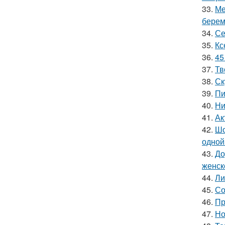
33.
Ме
берем
34.
Се
35.
Кс
36.
45
37.
Тв
38.
Ск
39.
Пи
40.
Ни
41.
Ак
42.
Шо
одной
43.
До
женск
44.
Ли
45.
Со
46.
Пр
47.
Но