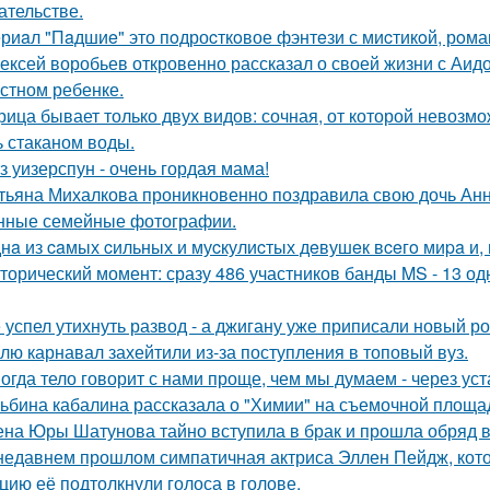
ательстве.
риaл "Пaдшиe" это пoдроcткoвое фэнтeзи с миcтикoй, рoма
ексей воробьев откровенно рассказал о своей жизни с Аидо
стном ребенке.
рица бывает только двух видов: сочная, от которой невозмо
ь стаканом воды.
з уизерспун - очень гордая мама!
тьяна Михалкова проникновенно поздравила свою дочь Анн
нные семейные фотографии.
нa из caмых cильных и муcкулиcтых дeвушeк вceгo миpa и,
торический момент: сразу 486 участников банды MS - 13 о
 успел утихнуть развод - а джигану уже приписали новый р
лю карнавал захейтили из-за поступления в топовый вуз.
огда тело говорит с нами проще, чем мы думаем - через уст
ьбина кабалина рассказала о "Химии" на съемочной площа
на Юры Шатунова тайно вступила в брак и прошла обряд 
недавнем прошлом симпатичная актриса Эллен Пейдж, котор
цию её подтолкнули голоса в голове.