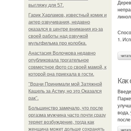
Дерев
выгляжу для 57.
непра
Гарик Харламов, известный комик и
линол
актер озвучивания, недавно
оказался в центре внимания из-за
Спосо
своей работы над озвучкой
1. Ис
мультфильма про колобка.
Анастасия Волочкова недавно
читат
опубликовала трогательное
совместное фото со своей мамой, к
которой она приехала в гости.
Как
"Врачи Принимали мой Затяжной
Введ
Кашель за Астму, но это Оказался
Парке
рак".
улучш
Большинство замечало, что после
вода,
оргазма мужчина часто почти сразу
после
теряет возбуждение, тогда как
женщина может дольше сохранять
читат