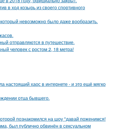
ё в 2018 году, официально закрыт.
ив в ход козырь из своего спортивного
т, который невозможно было даже вообразить.
жасов.
ьный отправляются в путешествие.
й человек с ростом 2, 18 метра!
а настоящий хаос в интернете - и это ещё мягко
ождении отца бывшего.
 которой познакомился на шоу "давай поженимся!
зма, был публично обвинён в сексуальном