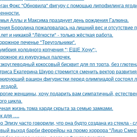
ган Фокс "Обновила" фигуру с помощью липофилинга ягод
енности.
мья Аллы и Максима празднует день рождения Галкина.
ения Бородина пожаловалась на лишний вес и отсутствие п
 лет и никакой "Лёгкости" - только жёсткая работа.
орожное печенье "Треугольники".
умбрия холодного копчения "; ЕЩЕ Хочу";.
рожное из кукурузных палочек.
зкоуглеводный кокосовый бисквит для пп торта, без глютена
триса Екатерина Шкуро стремится сменить вектор развития 
кирующий рацион фигуристки перед олимпиадой состоял лиш
 ягодой.
рогие женщины, хочу подарить вам симпатичный, естестве
ого цикла.
чная жизнь тома харди скрыта за семью замками.
к для ….
о Элизу часто говорили, что она будто создана из стекла - 
вый выход барби феррейры на промо хоррора "Лицо Смерт