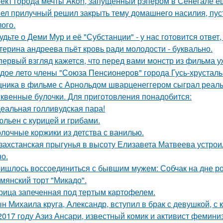
ект города мечты Akon, запущенный рэпером в Сенегале ещ
ел прилучный решил закрыть тему домашнего насилия, пуст
ого.
удьте о Деми Мур и её "Субстанции" - у нас готовится отве
терина андреева пьёт кровь ради молодости - буквально.
первый взгляд кажется, что перед вами монстр из фильма у
дое лето члены "Союза Пенсионеров" города Гусь-хрустал
ника в фильме с Арнольдом шварценеггером сыграл реальны
квенные булочки. Для приготовления понадобится:
еальная голливудская пара!
льен с курицей и грибами.
лочные коржики из детства с ванилью.
захстанская прыгунья в высоту Елизавета Матвеева устроил
но.
ишлось воссоединиться с бывшим мужем: Собчак на дне р
мянский торт "Микадо".
рица запеченная под тертым картофелем.
н Михаила круга, Александр, вступил в брак с девушкой, с
2017 году Азиз Ансари, известный комик и активист фемини