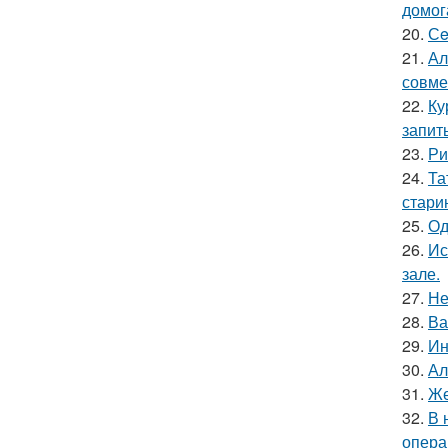
домог
20.
Сe
21.
Ал
совме
22.
Ку
запит
23.
Ри
24.
Та
стари
25.
Од
26.
Ис
зале.
27.
Не
28.
Ва
29.
Ин
30.
Ал
31.
Же
32.
В 
опера