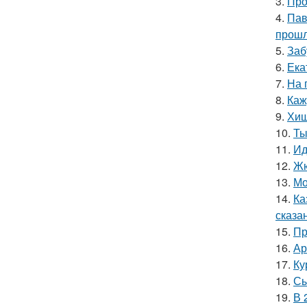
3.
Про
4.
Пав
прошл
5.
Заб
6.
Ека
7.
На 
8.
Каж
9.
Хищ
10.
Ты
11.
Ид
12.
Жю
13.
Мо
14.
Ка
сказа
15.
Пр
16.
Ар
17.
Ку
18.
Сы
19.
В 