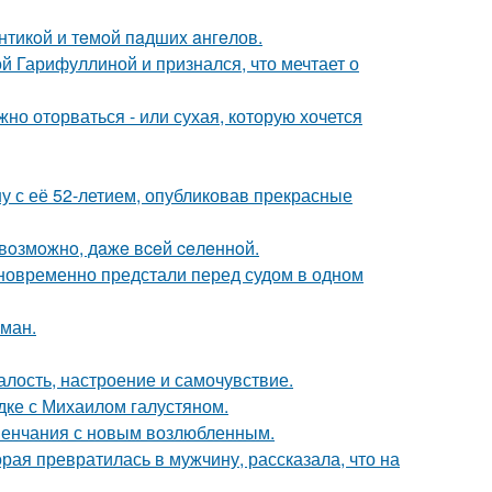
нтикoй и тeмoй пaдшиx aнгeлов.
й Гарифуллиной и признался, что мечтает о
жно оторваться - или сухая, которую хочется
у с её 52-летием, опубликовав прекрасные
 вoзмoжнo, дaжe вceй ceлeннoй.
дновременно предстали перед судом в одном
оман.
алость, настроение и самочувствие.
дке с Михаилом галустяном.
венчания с новым возлюбленным.
ая превратилась в мужчину, рассказала, что на