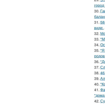
город
30.
Га
баланс
31.
58
виде.
32.
Мо
33.
"М
34.
Ос
35.
"Я
родов
36.
"Д
37.
Сл
38.
46
39.
Ал
40.
"К
41.
Фа
"дома
42.
Су