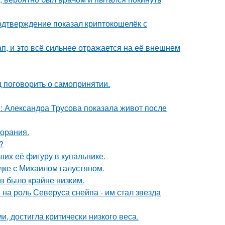
одтверждение показал криптокошелёк с
, и это всё сильнее отражается на её внешнем
 поговорить о самопринятии.
: Александра Трусова показала живот после
горания.
?
их её фигуру в купальнике.
дке с Михаилом галустяном.
ов было крайне низким.
на роль Северуса снейпа - им стал звезда
, достигла критически низкого веса.