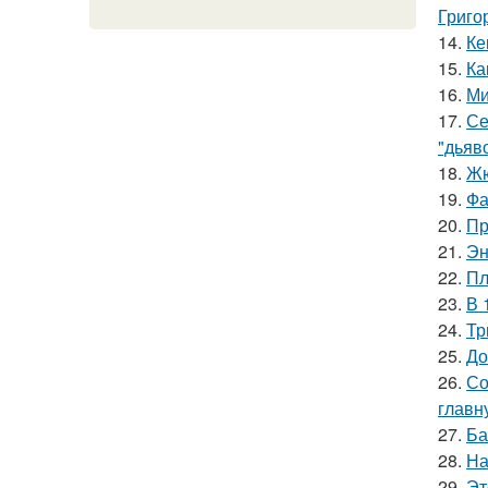
Григо
14.
Ке
15.
Ка
16.
Ми
17.
Се
"дьяво
18.
Жю
19.
Фа
20.
Пр
21.
Эн
22.
Пл
23.
В 
24.
Тр
25.
До
26.
Со
главн
27.
Ба
28.
На
29.
Эт