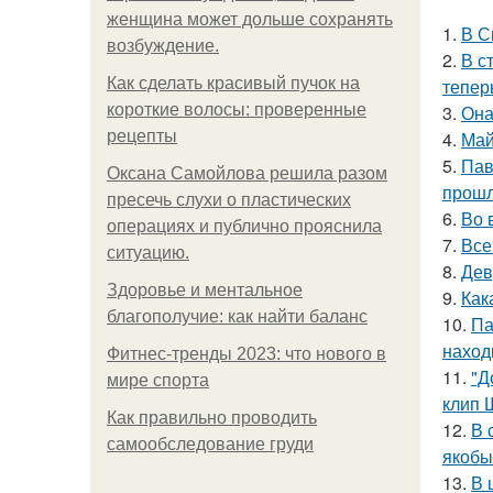
женщина может дольше сохранять
1.
В С
возбуждение.
2.
В с
Как сделать красивый пучок на
тепер
короткие волосы: проверенные
3.
Она
рецепты
4.
Май
5.
Пав
Оксана Самойлова решила разом
прошл
пресечь слухи о пластических
6.
Во 
операциях и публично прояснила
7.
Все
ситуацию.
8.
Дев
Здоровье и ментальное
9.
Как
благополучие: как найти баланс
10.
Па
наход
Фитнес-тренды 2023: что нового в
11.
"Д
мире спорта
клип 
Как правильно проводить
12.
В 
самообследование груди
якобы
13.
В 