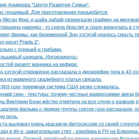
рия Аникеева "Центр Развития Семьи".
кс грушевый. Для приготовления понадобится:
к Меган Фокс и шайа лабаф переиграли графику на миллиар
трошина наконец - то сняла браслет и сразу вернулась в сто
крет фирмы: как беременной Энн хэтэуэй удалось скрыть т
л носит Prada 2".
льен с курицей и грибами.
льшивый шницель. Ингредиенты:
остой рецепт манника на кефире.
н хэтэуэй откровенно рассказала о дисморфии тела в 43 го
ед из маминого свадебного платья связала.
1903 году тюремная система США резко сломалась.
иумф скин - текстуры: почему честные макроснимки звезд 
чь Виктории Бони жёстко ответила на все слухи о разводе 
здатели фильма о лидере группы сектор газа рассказали, 
ую роль.
ста выложил очень красивую фотосессию со своей супруго
зад в 90-е: зажигательная степ - аэробика в FH на Блюхера.
от житель Помпей, погибший во время извержения Везувия