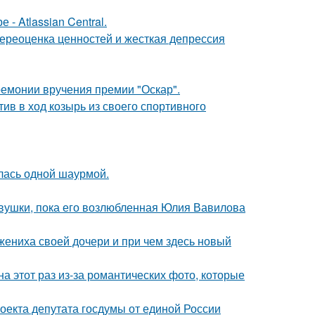
- Atlassian Central.
ереоценка ценностей и жесткая депрессия
ремонии вручения премии "Оскар".
ив в ход козырь из своего спортивного
лась одной шаурмой.
вушки, пока его возлюбленная Юлия Вавилова
жениха своей дочери и при чем здесь новый
на этот раз из-за романтических фото, которые
оекта депутата госдумы от единой России