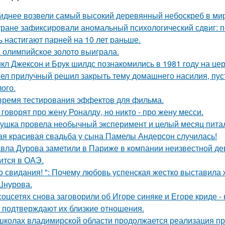
иднее возвели самый высокий деревянный небоскреб в мире 
тране зафиксировали аномальный психологический сдвиг: п
ь настигают парней на 10 лет раньше.
 олимпийское золото выиграла.
кл Джексон и Брук шилдс познакомились в 1981 году на це
ел прилучный решил закрыть тему домашнего насилия, пуст
ого.
время тестирования эффектов для фильма.
 говорят про жену Роналду, но никто - про жену месси.
ушка провела необычный эксперимент и целый месяц пита
ая красивая свадьба у сына Памелы Андерсон случилась!
вла Дурова заметили в Париже в компании неизвестной де
ится в ОАЭ.
о свидания! ": Почему любовь успенская жестко выставила 
Шнурова.
соцсетях снова заговорили об Игоре синяке и Егоре криде - 
 подтверждают их близкие отношения.
школах владимирской области продолжается реализация пр