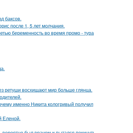
д баксов.
рис после 1, 5 лет молчания.
ретью беременность во время промо - тура
да.
без ретуши восхищают мир больше глянца.
родителей.
почему именно Никита кологривый получил
й Еленой.
, вероятно был врачом и пытался покинуть