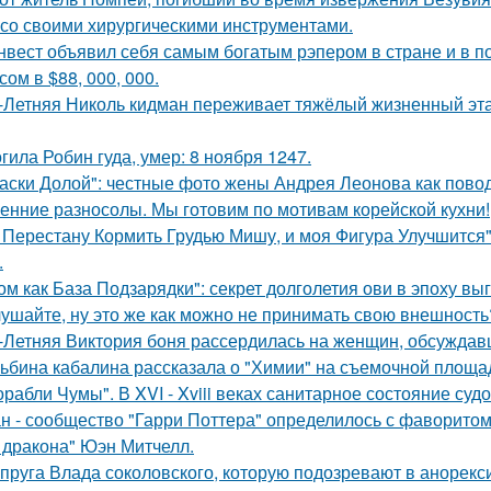
 со своими хирургическими инструментами.
нвест объявил себя самым богатым рэпером в стране и в п
ом в $88, 000, 000.
-Летняя Николь кидман переживает тяжёлый жизненный этап
гила Робин гуда, умер: 8 ноября 1247.
аски Долой": честные фото жены Андрея Леонова как повод
енние разносолы. Мы готовим по мотивам корейской кухни!
 Перестану Кормить Грудью Мишу, и моя Фигура Улучшится"
.
ом как База Подзарядки": секрет долголетия ови в эпоху вы
ушайте, ну это же как можно не принимать свою внешность
-Летняя Виктория боня рассердилась на женщин, обсуждавш
ьбина кабалина рассказала о "Химии" на съемочной площа
орабли Чумы". В XVI - Xviii веках санитарное состояние суд
н - сообщество "Гарри Поттера" определилось с фаворитом 
 дракона" Юэн Митчелл.
пруга Влада соколовского, которую подозревают в анорексии