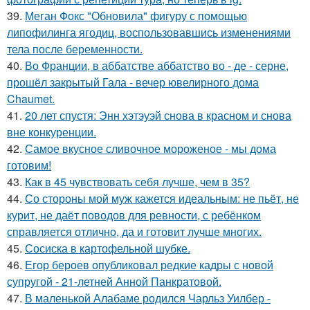
39.
Меган Фокс "Обновила" фигуру с помощью
липофилинга ягодиц, воспользовавшись изменениями
тела после беременности.
40.
Во Франции, в аббатстве аббатство во - де - серне,
прошёл закрытый Гала - вечер ювелирного дома
Chaumet.
41.
20 лет спустя: Энн хэтэуэй снова в красном и снова
вне конкуренции.
42.
Самое вкусное сливочное мороженое - мы дома
готовим!
43.
Как в 45 чувствовать себя лучше, чем в 35?
44.
Со стороны мой муж кажется идеальным: не пьёт, не
курит, не даёт поводов для ревности, с ребёнком
справляется отлично, да и готовит лучше многих.
45.
Сосиска в картофельной шубке.
46.
Егор бероев опубликовал редкие кадры с новой
супругой - 21-летней Анной Панкратовой.
47.
В маленькой Алабаме родился Чарльз Уилбер -