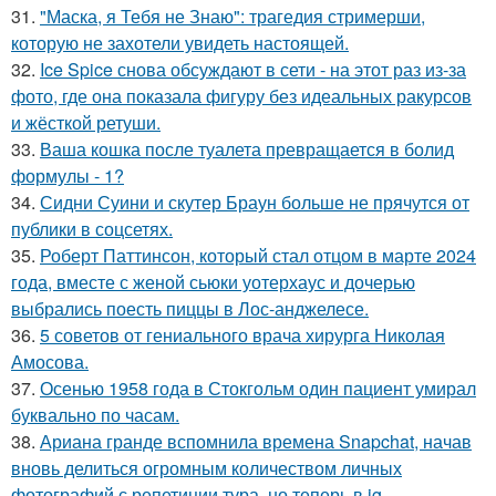
31.
"Маска, я Тебя не Знаю": трагедия стримерши,
которую не захотели увидеть настоящей.
32.
Ice Spice снова обсуждают в сети - на этот раз из-за
фото, где она показала фигуру без идеальных ракурсов
и жёсткой ретуши.
33.
Ваша кошка после туалета превращается в болид
формулы - 1?
34.
Сидни Суини и скутер Браун больше не прячутся от
публики в соцсетях.
35.
Роберт Паттинсон, который стал отцом в марте 2024
года, вместе с женой сьюки уотерхаус и дочерью
выбрались поесть пиццы в Лос-анджелесе.
36.
5 советов от гениального врача хирурга Николая
Амосова.
37.
Осенью 1958 года в Стокгольм один пациент умирал
буквально по часам.
38.
Ариана гранде вспомнила времена Snapchat, начав
вновь делиться огромным количеством личных
фотографий с репетиции тура, но теперь в ig.