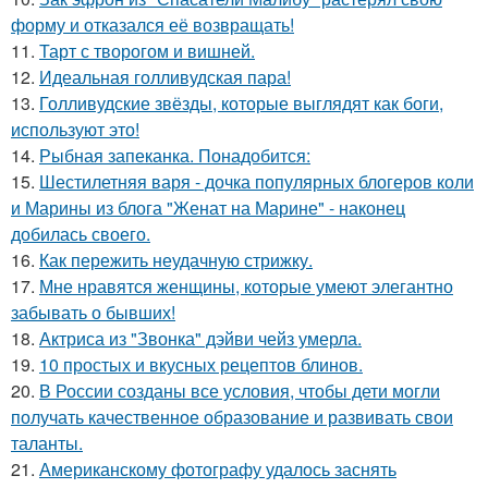
форму и отказался её возвращать!
11.
Тарт с творогом и вишней.
12.
Идеальная голливудская пара!
13.
Голливудские звёзды, которые выглядят как боги,
используют это!
14.
Рыбная запеканка. Понадобится:
15.
Шестилетняя варя - дочка популярных блогеров коли
и Марины из блога "Женат на Марине" - наконец
добилась своего.
16.
Как пережить неудачную стрижку.
17.
Мне нравятся женщины, которые умеют элегантно
забывать о бывших!
18.
Актриса из "Звонка" дэйви чейз умерла.
19.
10 простых и вкусных рецептов блинов.
20.
В России созданы все условия, чтобы дети могли
получать качественное образование и развивать свои
таланты.
21.
Американскому фотографу удалось заснять