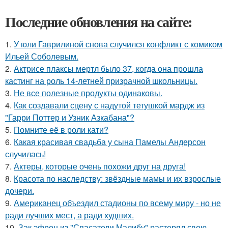
Последние обновления на сайте:
1.
У юли Гаврилиной снова случился конфликт с комиком
Ильей Соболевым.
2.
Актрисе плаксы мертл было 37, когда она прошла
кастинг на роль 14-летней призрачной школьницы.
3.
Не все полезные продукты одинаковы.
4.
Как создавали сцену с надутой тетушкой мардж из
"Гарри Поттер и Узник Азкабана"?
5.
Помните её в роли кати?
6.
Какая красивая свадьба у сына Памелы Андерсон
случилась!
7.
Актеры, которые очень похожи друг на друга!
8.
Красота по наследству: звёздные мамы и их взрослые
дочери.
9.
Американец объездил стадионы по всему миру - но не
ради лучших мест, а ради худших.
10.
Зак эфрон из "Спасатели Малибу" растерял свою