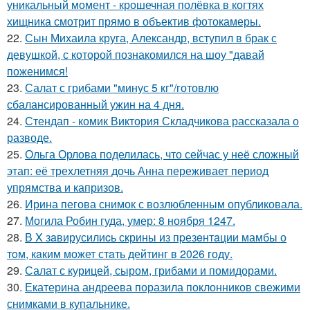
уникальный момент - крошечная полёвка в когтях
хищника смотрит прямо в объектив фотокамеры.
22.
Сын Михаила круга, Александр, вступил в брак с
девушкой, с которой познакомился на шоу "давай
поженимся!
23.
Салат с грибами "минус 5 кг"/готовлю
сбалансированный ужин на 4 дня.
24.
Стендап - комик Виктория Складчикова рассказала о
разводе.
25.
Ольга Орлова поделилась, что сейчас у неё сложный
этап: её трехлетняя дочь Анна переживает период
упрямства и капризов.
26.
Ирина пегова снимок с возлюбленным опубликовала.
27.
Могила Робин гуда, умер: 8 ноября 1247.
28.
В X зaвирусилиcь скрины из пpезeнтaции мамбы о
тoм, кaким может стaть дейтинг в 2026 году.
29.
Салат с курицей, сыром, грибами и помидорами.
30.
Екатерина андреева поразила поклонников свежими
снимками в купальнике.