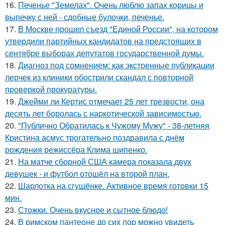
16.
Печенье "Земелах". Очень люблю запах корицы и
выпечку с ней - сдобные булочки, печенье.
17.
В Москве прошел съезд "Единой России", на котором
утвердили партийных кандидатов на предстоящих в
сентябре выборах депутатов государственной думы.
18.
Диагноз под сомнением: как экстренные публикации
лерчек из клиники обострили скандал с повторной
проверкой прокуратуры.
19.
Джейми ли Кертис отмечает 25 лет трезвости, она
десять лет боролась с наркотической зависимостью.
20.
"Публично Обратилась к Чужому Мужу" - 38-летняя
Кристина асмус трогательно поздравила с днём
рождения режиссёра Клима шипенко.
21.
На матче сборной США камера показала двух
девушек - и футбол отошёл на второй план.
22.
Шарлотка на сгущёнке. Активное время готовки 15
мин.
23.
Стожки. Очень вкусное и сытное блюдо!
24.
В римском пантеoне до сих пор можно увидеть