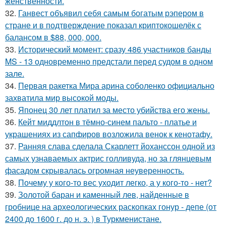
женственности.
32.
Ганвест объявил себя самым богатым рэпером в
стране и в подтверждение показал криптокошелёк с
балансом в $88, 000, 000.
33.
Исторический момент: сразу 486 участников банды
MS - 13 одновременно предстали перед судом в одном
зале.
34.
Первая ракетка Мира арина соболенко официально
захватила мир высокой моды.
35.
Японец 30 лет платил за место убийства его жены.
36.
Кейт миддлтон в тёмно-синем пальто - платье и
украшениях из сапфиров возложила венок к кенотафу.
37.
Ранняя слава сделала Скарлетт йоханссон одной из
самых узнаваемых актрис голливуда, но за глянцевым
фасадом скрывалась огромная неуверенность.
38.
Почему у кого-то вес уходит легко, а у кого-то - нет?
39.
Золотой баран и каменный лев, найденные в
гробнице на археологических раскопках гонур - депе (от
2400 до 1600 г. до н. э. ) в Туркменистане.