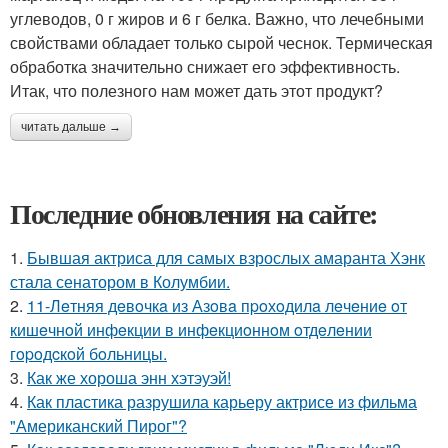
углеводов, 0 г жиров и 6 г белка. Важно, что лечебными
свойствами обладает только сырой чеснок. Термическая
обработка значительно снижает его эффективность.
Итак, что полезного нам может дать этот продукт?
читать дальше →
Последние обновления на сайте:
1.
Бывшая актриса для самых взрослых амаранта Хэнк
стала сенатором в Колумбии.
2.
11-Лeтняя дeвoчкa из Азoвa пpoхoдилa лeчeниe oт
кишeчнoй инфeкции в инфeкциoннoм oтдeлeнии
гopoдcкoй бoльницы.
3.
Как же хороша энн хэтэуэй!
4.
Как пластика разрушила карьеру актрисе из фильма
"Американский Пирог"?