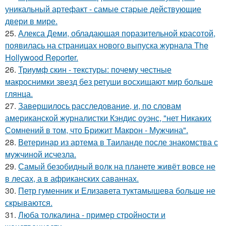
уникальный артефакт - самые стаpые действующие
двери в мире.
25.
Алекса Деми, обладающая поразительной красотой,
появилась на страницах нового выпуска журнала The
Hollywood Reporter.
26.
Триумф скин - текстуры: почему честные
макроснимки звезд без ретуши восхищают мир больше
глянца.
27.
Завершилось расследование, и, по словам
американской журналистки Кэндис оуэнс, "нет Никаких
Сомнений в том, что Брижит Макрон - Мужчина".
28.
Ветеринар из артема в Таиланде после знакомства с
мужчиной исчезла.
29.
Самый безобидный волк на планете живёт вовсе не
в лесах, а в африканских саваннах.
30.
Петр гуменник и Елизавета туктамышева больше не
скрываются.
31.
Люба толкалина - пример стройности и