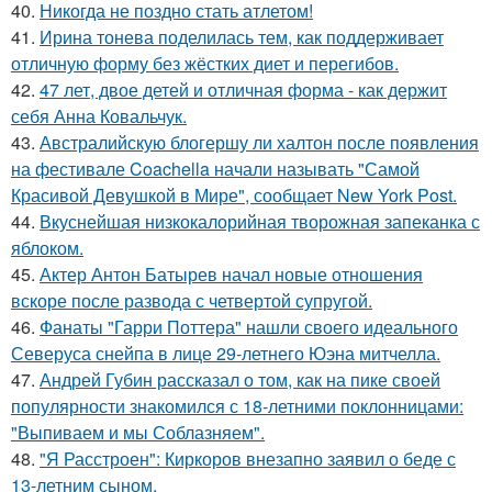
40.
Никогда не поздно стать атлетом!
41.
Ирина тонева поделилась тем, как поддерживает
отличную форму без жёстких диет и перегибов.
42.
47 лет, двое детей и отличная форма - как держит
себя Анна Ковальчук.
43.
Австралийскую блогершу ли халтон после появления
на фестивале Coachella начали называть "Самой
Красивой Девушкой в Мире", сообщает New York Post.
44.
Вкуснейшая низкокалорийная творожная запеканка с
яблоком.
45.
Актер Антон Батырев начал новые отношения
вскоре после развода с четвертой супругой.
46.
Фанаты "Гарри Поттера" нашли своего идеального
Северуса снейпа в лице 29-летнего Юэна митчелла.
47.
Андрей Губин рассказал о том, как на пике своей
популярности знакомился с 18-летними поклонницами:
"Выпиваем и мы Соблазняем".
48.
"Я Расстроен": Киркоров внезапно заявил о беде с
13-летним сыном.