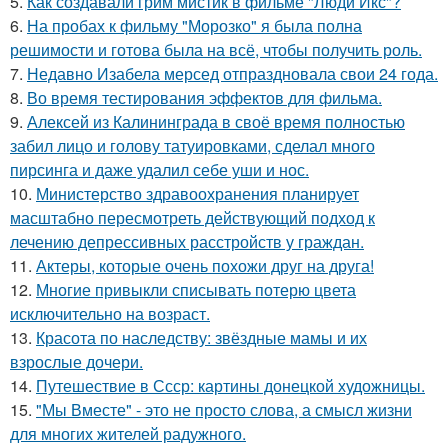
5.
Как создавали грим мистик в фильме "Люди Икс"?
6.
На пробах к фильму "Морозко" я была полна
решимости и готова была на всё, чтобы получить роль.
7.
Недавно Изабела мерсед отпраздновала свои 24 года.
8.
Во время тестирования эффектов для фильма.
9.
Алексей из Калининграда в своё время полностью
забил лицо и голову татуировками, сделал много
пирсинга и даже удалил себе уши и нос.
10.
Министерство здравоохранения планирует
масштабно пересмотреть действующий подход к
лечению депрессивных расстройств у граждан.
11.
Актеры, которые очень похожи друг на друга!
12.
Многие привыкли списывать потерю цвета
исключительно на возраст.
13.
Красота по наследству: звёздные мамы и их
взрослые дочери.
14.
Путешествие в Ссср: картины донецкой художницы.
15.
"Мы Вместе" - это не просто слова, а смысл жизни
для многих жителей радужного.