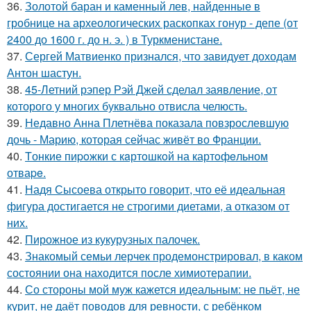
36.
Золотой баран и каменный лев, найденные в
гробнице на археологических раскопках гонур - депе (от
2400 до 1600 г. до н. э. ) в Туркменистане.
37.
Сергей Матвиенко признался, что завидует доходам
Антон шастун.
38.
45-Летний рэпер Рэй Джей сделал заявление, от
которого у многих буквально отвисла челюсть.
39.
Недавно Анна Плетнёва показала повзрослевшую
дочь - Марию, которая сейчас живёт во Франции.
40.
Tонкие пиpoжки с кaртoшкoй на картoфeльном
отваpe.
41.
Надя Сысоева открыто говорит, что её идеальная
фигура достигается не строгими диетами, а отказом от
них.
42.
Пирожное из кукурузных палочек.
43.
Знакомый семьи лерчек продемонстрировал, в каком
состоянии она находится после химиотерапии.
44.
Со стороны мой муж кажется идеальным: не пьёт, не
курит, не даёт поводов для ревности, с ребёнком