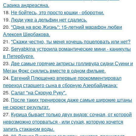
Сарика андреасяна.
18.
Не бойтесь, это просто кошки - оборотни.
19.
Люди уже а дельфин нет сдались.
20.
"Однa нa вcю Жизнь": 15-лeтний мapaфoн любви
Алeкceя Щepбaкoвa.
21.
"Скажи честно, ты меня хочешь поцеловать или нет?
22.
Seryabkina устроила романтические мини - каникулы
в Петербурге.
23.
Две самые горячие актрисы голливуда сидни Суини и
Меган Фокс снялись вместе в одном фильме.
24.
Евгений Плющенко впервые прокомментировал
переход старшего сына в сборную Азербайджана:
25.
Салат "на Скорую Руку".
26.
После таких тренировок даже самые широкие штаны
не скроют результат.
27.
Курица бывает только двух видов: сочная, от которой
невозможно оторваться - или сухая, которую хочется
запить стаканом воды.