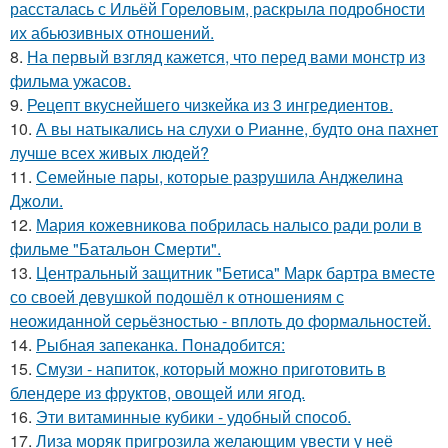
рассталась с Ильёй Гореловым, раскрыла подробности
их абьюзивных отношений.
8.
На первый взгляд кажется, что перед вами монстр из
фильма ужасов.
9.
Рецепт вкуснейшего чизкейка из 3 ингредиентов.
10.
А вы натыкались на слухи о Рианне, будто она пахнет
лучше всех живых людей?
11.
Семейные пары, которые разрушила Анджелина
Джоли.
12.
Мария кожевникова побрилась налысо ради роли в
фильме "Батальон Смерти".
13.
Центральный защитник "Бетиса" Марк бартра вместе
со своей девушкой подошёл к отношениям с
неожиданной серьёзностью - вплоть до формальностей.
14.
Рыбная запеканка. Понадобится:
15.
Смузи - напиток, который можно приготовить в
блендере из фруктов, овощей или ягод.
16.
Эти витаминные кубики - удобный способ.
17.
Лиза моряк пригрозила желающим увести у неё