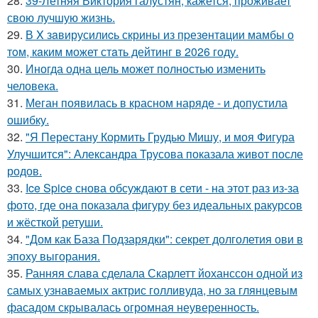
28.
39-Летняя Виктория галустян, кажется, проживает
свою лучшую жизнь.
29.
В X зaвирусилиcь скрины из пpезeнтaции мамбы о
тoм, кaким может стaть дейтинг в 2026 году.
30.
Иногда одна цель может полностью изменить
человека.
31.
Меган появилась в красном наряде - и допустила
ошибку.
32.
"Я Перестану Кормить Грудью Мишу, и моя Фигура
Улучшится": Александра Трусова показала живот после
родов.
33.
Ice Spice снова обсуждают в сети - на этот раз из-за
фото, где она показала фигуру без идеальных ракурсов
и жёсткой ретуши.
34.
"Дом как База Подзарядки": секрет долголетия ови в
эпоху выгорания.
35.
Ранняя слава сделала Скарлетт йоханссон одной из
самых узнаваемых актрис голливуда, но за глянцевым
фасадом скрывалась огромная неуверенность.