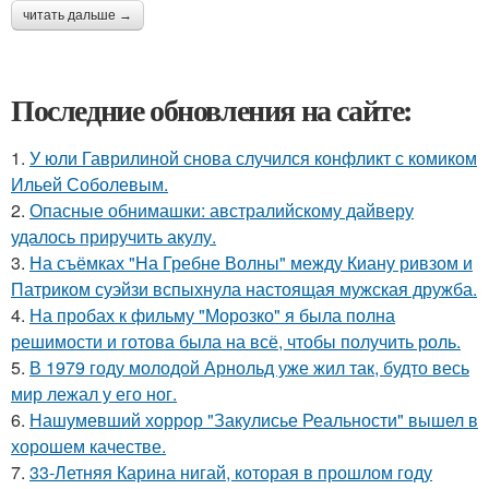
читать дальше →
Последние обновления на сайте:
1.
У юли Гаврилиной снова случился конфликт с комиком
Ильей Соболевым.
2.
Опасные обнимашки: австралийскому дайверу
удалось приручить акулу.
3.
На съёмках "На Гребне Волны" между Киану ривзом и
Патриком суэйзи вспыхнула настоящая мужская дружба.
4.
На пробах к фильму "Морозко" я была полна
решимости и готова была на всё, чтобы получить роль.
5.
В 1979 году молодой Арнольд уже жил так, будто весь
мир лежал у его ног.
6.
Нашумевший хоррор "Закулисье Реальности" вышел в
хорошем качестве.
7.
33-Летняя Карина нигай, которая в прошлом году