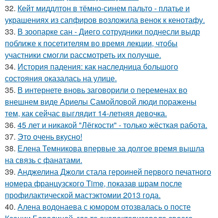
32.
Кейт миддлтон в тёмно-синем пальто - платье и
украшениях из сапфиров возложила венок к кенотафу.
33.
В зоопарке сан - Диего сотрудники поднесли выдр
поближе к посетителям во время лекции, чтобы
участники смогли рассмотреть их получше.
34.
История падения: как наследница большого
состояния оказалась на улице.
35.
В интернете вновь заговорили о переменах во
внешнем виде Ариелы Самойловой люди поражены
тем, как сейчас выглядит 14-летняя девочка.
36.
45 лет и никакой "Лёгкости" - только жёсткая работа.
37.
Это очень вкусно!
38.
Елена Темникова впервые за долгое время вышла
на связь с фанатами.
39.
Анджелина Джоли стала героиней первого печатного
номера французского Time, показав шрам после
профилактической мастэктомии 2013 года.
40.
Алена водонаева с юмором отозвалась о посте