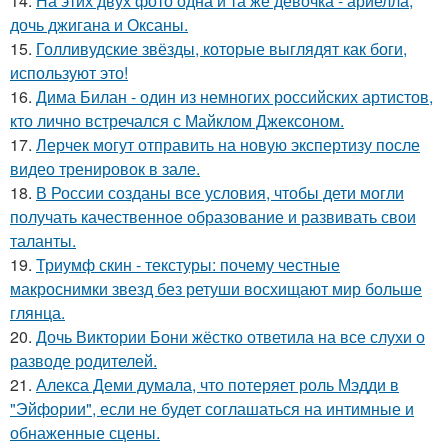
14.
На этих двух фото одна и та же девочка - ариелла,
дочь джигана и Оксаны.
15.
Голливудские звёзды, которые выглядят как боги,
используют это!
16.
Дима Билан - один из немногих российских артистов,
кто лично встречался с Майклом Джексоном.
17.
Лерчек могут отправить на новую экспертизу после
видео тренировок в зале.
18.
В России созданы все условия, чтобы дети могли
получать качественное образование и развивать свои
таланты.
19.
Триумф скин - текстуры: почему честные
макроснимки звезд без ретуши восхищают мир больше
глянца.
20.
Дочь Виктории Бони жёстко ответила на все слухи о
разводе родителей.
21.
Алекса Деми думала, что потеряет роль Мэдди в
"Эйфории", если не будет соглашаться на интимные и
обнаженные сцены.