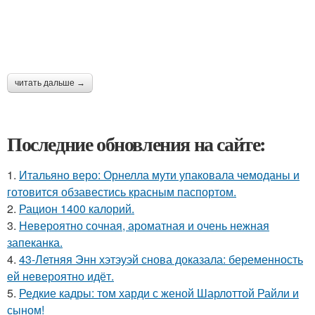
читать дальше →
Последние обновления на сайте:
1.
Итальяно веро: Орнелла мути упаковала чемоданы и
готовится обзавестись красным паспортом.
2.
Рацион 1400 калорий.
3.
Невероятно сочная, ароматная и очень нежная
запеканка.
4.
43-Летняя Энн хэтэуэй снова доказала: беременность
ей невероятно идёт.
5.
Редкие кадры: том харди с женой Шарлоттой Райли и
сыном!