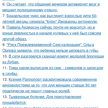
6.
Он считает, что общение вечером активирует мозг и
мешает полноценному отдыху.
7.
Бразильское чудо: как выглядят взрослые дети 50-
летней звезды сериала "Клон" Джованны антонелли.
8.
Памела Андерсон сейчас почти не красится, но в
конце девяностых и начале нулевых у неё был совсем
другой образ.
9.
"Риск Преждевременной Сексуализации": Ольга
Орлова заявила, что ребенка нельзя целовать в губы.
10.
В сети разгорелся скандал вокруг молодой блогерши
из Дубая.
11.
Тома харди выписали из секс - символов и записали
в скуфы.
12.
Ксения Раппопорт раскритиковала современную
киноиндустрию за то, что для женщин старше 50 лет
практически не пишут главных ролей.
13.
Тыквенные булочки. Для приготовления
понадобится: