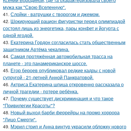
Ксении Бородиной, где та охарактеризовала своего
мужа как "Свою Вселенную".
41.
Слойки - ватрушки с творогом и джемом.
42.
Шокирующий рацион фигуристки перед олимпиадой
состоял лишь из энергетика, пары конфет и йогурта с
одной ягодой.
43.
Екатерина Гордон согласилась стать общественным
защитником Артёма чекалина.
44.
Самая протяжённая автомобильная трасса на
планете - это панамериканское шоссе.
45.
Егор бероев опубликовал редкие кадры с новой
супругой - 21-летней Анной Панкратовой.
46.
Актриса Екатерина шпица откровенно рассказала о
личной трагедии - потере ребёнка.
47.
Почему существует дискриминация и что такое
"Привилегии Красоты"?
48.
Новый выход барби феррейры на промо хоррора
"Лицо Смерти".
49.
Мэрил стрип и Анна винтур украсили обложку нового