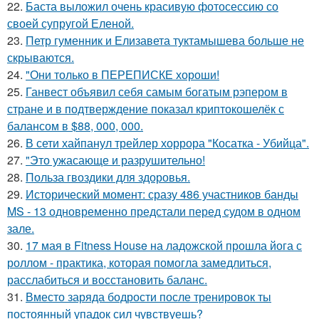
22.
Баста выложил очень красивую фотосессию со
своей супругой Еленой.
23.
Петр гуменник и Елизавета туктамышева больше не
скрываются.
24.
"Они только в ПЕРЕПИСКЕ хороши!
25.
Ганвест объявил себя самым богатым рэпером в
стране и в подтверждение показал криптокошелёк с
балансом в $88, 000, 000.
26.
В сети хайпанул трейлер хоррора "Косатка - Убийца".
27.
"Это ужасающе и разрушительно!
28.
Польза гвоздики для здоровья.
29.
Исторический момент: сразу 486 участников банды
MS - 13 одновременно предстали перед судом в одном
зале.
30.
17 мая в Fitness House на ладожской прошла йога с
роллом - практика, которая помогла замедлиться,
расслабиться и восстановить баланс.
31.
Вместо заряда бодрости после тренировок ты
постоянный упадок сил чувствуешь?