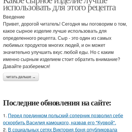
Изделия для рецепта
использовать для этого рецепта
полутвёрдыми сырами
Введение
Привет, дорогой читатель! Сегодня мы поговорим о том,
Рецепты с полумягкими
Рецепты с мягкими
какое сырное изделие лучше использовать для
сырами
сырами
определенного рецепта. Сыр - это один из самых
любимых продуктов многих людей, и он может
значительно улучшить вкус любой еды. Но с каким
именно сырным изделием стоит обратить внимание?
Давайте разберемся!
читать дальше →
Последние обновления на сайте:
1.
Перед поединком польский соперник позволил себе
оскорбить Василия камоцкого, назвав его "Курвой".
2.
В социальных сетях Виктория боня опубликовала