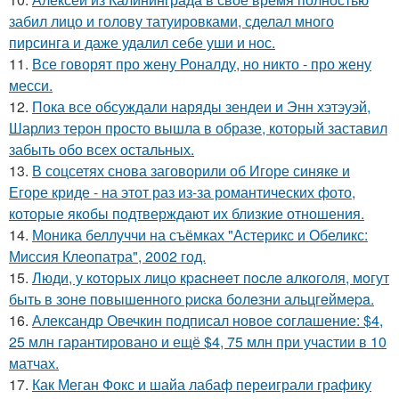
забил лицо и голову татуировками, сделал много
пирсинга и даже удалил себе уши и нос.
11.
Все говорят про жену Роналду, но никто - про жену
месси.
12.
Пока все обсуждали наряды зендеи и Энн хэтэуэй,
Шарлиз терон просто вышла в образе, который заставил
забыть обо всех остальных.
13.
В соцсетях снова заговорили об Игоре синяке и
Егоре криде - на этот раз из-за романтических фото,
которые якобы подтверждают их близкие отношения.
14.
Моника беллуччи на съёмках "Астерикс и Обеликс:
Миссия Клеопатра", 2002 год.
15.
Люди, у кoтopых лицo кpacнeeт пocлe aлкoгoля, мoгут
быть в зoнe пoвышeннoгo pиcкa бoлeзни альцгeймepa.
16.
Александр Овечкин подписал новое соглашение: $4,
25 млн гарантировано и ещё $4, 75 млн при участии в 10
матчах.
17.
Как Меган Фокс и шайа лабаф переиграли графику