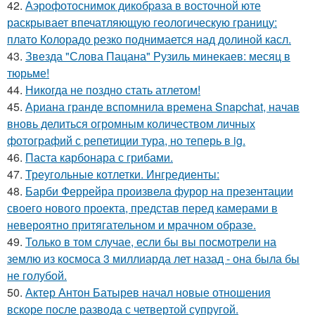
42.
Аэрофотоснимок дикобpaза в восточной юте
раскрывает впечатляющую геологическую границу:
плато Колорадо резко поднимается над долиной касл.
43.
Звезда "Слова Пацана" Рузиль минекаев: месяц в
тюрьме!
44.
Никогда не поздно стать атлетом!
45.
Ариана гранде вспомнила времена Snapchat, начав
вновь делиться огромным количеством личных
фотографий с репетиции тура, но теперь в ig.
46.
Паста карбонара с грибами.
47.
Треугольные котлетки. Ингредиенты:
48.
Барби Феррейра произвела фурор на презентации
своего нового проекта, представ перед камерами в
невероятно притягательном и мрачном образе.
49.
Только в том случае, если бы вы посмотрели на
землю из космоса 3 миллиарда лет назад - она была бы
не голубой.
50.
Актер Антон Батырев начал новые отношения
вскоре после развода с четвертой супругой.