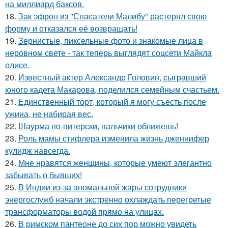
на миллиард баксов.
18.
Зак эфрон из "Спасатели Малибу" растерял свою
форму и отказался её возвращать!
19.
Зернистые, пиксельные фото и знакомые лица в
неровном свете - так теперь выглядят соцсети Майкла
олисе.
20.
Известный актер Александр Головин, сыгравший
юного кадета Макарова, поделился семейным счастьем.
21.
Единственный торт, который я могу съесть после
ужина, не набирая вес.
22.
Шаурма по-питерски, пальчики оближешь!
23.
Роль мамы стифлера изменила жизнь дженнифер
кулидж навсегда.
24.
Мне нравятся женщины, которые умеют элегантно
забывать о бывших!
25.
В Индии из-за аномальной жары сотрудники
энергослужб начали экстренно охлаждать перегретые
трансформаторы водой прямо на улицах.
26.
В римском пантеoне до сих пор можно увидеть