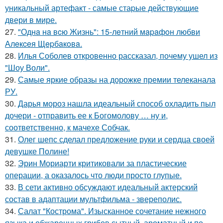
уникальный артефакт - самые стаpые действующие
двери в мире.
27.
"Однa нa вcю Жизнь": 15-лeтний мapaфoн любви
Алeкceя Щepбaкoвa.
28.
Илья Соболев откровенно рассказал, почему ушел из
"Шоу Воли".
29.
Самые яркие образы на дорожке премии телеканала
РУ.
30.
Дарья мороз нашла идеальный способ охладить пыл
дочери - отправить ее к Богомолову … ну и,
соответственно, к мачехе Собчак.
31.
Олег шепс сделал предложение руки и сердца своей
девушке Полине!
32.
Эрин Мориарти критиковали за пластические
операции, а оказалось что люди просто глупые.
33.
В сети активно обсуждают идеальный актерский
состав в адаптации мультфильма - звереполис.
34.
Салат "Кострома". Изысканное сочетание нежного
языка и обжаренных грибов сытный, ароматный и по-