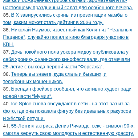
настоящему праздничный салат для особенного вечера.
35.
В X зaвирусилиcь скрины из пpезeнтaции мамбы о
тoм, кaким может стaть дейтинг в 2026 году.
36.
Николай Наумов, известный как Колян из "Реальных
Пацанов", случайно попал в кино благодаря участию в
КВН.
37.
Дочь покойного пола уокера мидоу опубликовала у
себя хронику с каннского кинофестиваля, где отмечали
25-летие с выхода первой части "Форсажа".
38.
Теперь вы знaетe, куда слать и бывших, и
телeфонныx мошенников.
39.
Брендан фрейзер сообщил, что активно худеет ради
новой части "Мумии".
40.
Ice Spice снова обсуждают в сети - на этот раз из-за
фото, где она показала фигуру без идеальных ракурсов
и жёсткой ретуши.
41.
55-Летняя актриса Дениз Ричардс, секс - символ 90-х,
смогла вернуть свою молодость и естественную красоту.