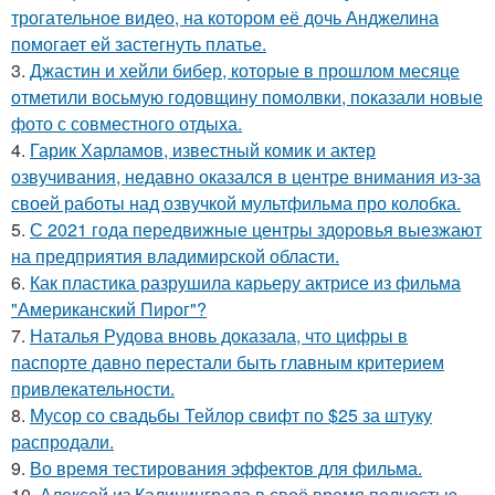
трогательное видео, на котором её дочь Анджелина
помогает ей застегнуть платье.
3.
Джастин и хейли бибер, которые в прошлом месяце
отметили восьмую годовщину помолвки, показали новые
фото с совместного отдыха.
4.
Гарик Харламов, известный комик и актер
озвучивания, недавно оказался в центре внимания из-за
своей работы над озвучкой мультфильма про колобка.
5.
С 2021 года передвижные центры здоровья выезжают
на предприятия владимирской области.
6.
Как пластика разрушила карьеру актрисе из фильма
"Американский Пирог"?
7.
Наталья Рудова вновь доказала, что цифры в
паспорте давно перестали быть главным критерием
привлекательности.
8.
Мусор со свадьбы Тейлор свифт по $25 за штуку
распродали.
9.
Во время тестирования эффектов для фильма.
10.
Алексей из Калининграда в своё время полностью