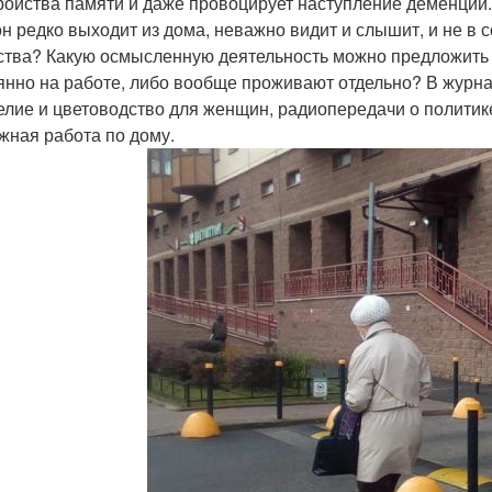
ройства памяти и даже провоцирует наступление деменции.
он редко выходит из дома, неважно видит и слышит, и не в 
ства? Какую осмысленную деятельность можно предложить 
янно на работе, либо вообще проживают отдельно? В журн
елие и цветоводство для женщин, радиопередачи о политике
жная работа по дому.