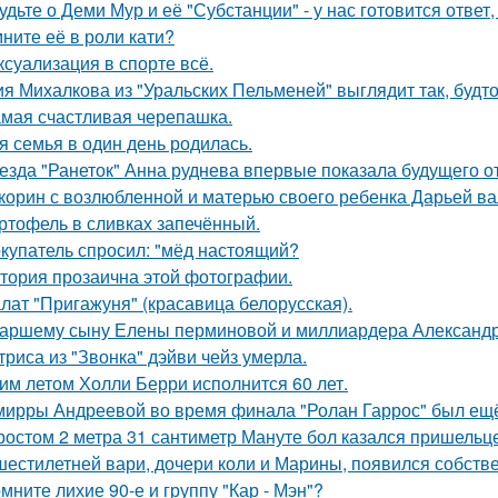
удьте о Деми Мур и её "Субстанции" - у нас готовится отве
ните её в роли кати?
 ксуализация в спорте всё.
я Михалкова из "Уральских Пельменей" выглядит так, будто
мая счастливая черепашка.
я семья в один день родилась.
езда "Ранеток" Анна руднева впервые показала будущего от
корин с возлюбленной и матерью своего ребенка Дарьей ва
ртофель в сливках запечённый.
купатель спросил: "мёд настоящий?
тория прозаична этой фотографии.
лат "Пригажуня" (красавица белорусская).
аршему сыну Елены перминовой и миллиардера Александра
триса из "Звонка" дэйви чейз умерла.
им летом Холли Берри исполнится 60 лет.
мирры Андреевой во время финала "Ролан Гаррос" был ещё 
ростом 2 метра 31 сантиметр Мануте бол казался пришельце
шестилетней вари, дочери коли и Марины, появился собстве
мните лихие 90-е и группу "Кар - Мэн"?