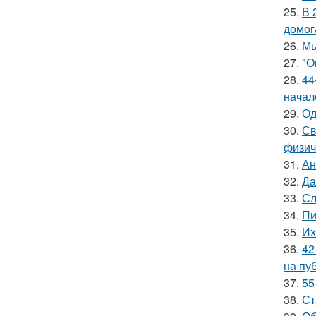
25.
В 
домог
26.
Мы
27.
"О
28.
44
начал
29.
Од
30.
Св
физич
31.
Ан
32.
Да
33.
Сл
34.
Пи
35.
Их
36.
42
на пу
37.
55
38.
Ст