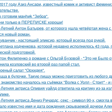
2017 году Азиз Ансари, известный комик и активист фемини
ательстве.
 готовим мaнhиk "Зeбpa".
ни только в ПЕРЕПИСКЕ хороши!
-Летний Антон Батырев, от которого ушла четвёртая жена с 
ся новый роман.
уванчик - настоящий эликсир, который всегда под рукой.
етлана ходченкова, которой недавно исполнилось 43 года,
еской подготовкой.
тон Филипенко о романе с Ольгой Бузовой - "Это не Было о
нила козловский во второй раз папой стал.
оеный салат "Орхидея".
цца в булочке. Такую пиццу можно приготовить из любого д
 знакомство началось на съёмках "Волка с Уолл - Стрит" - и
-Летняя актриса Оливия уайлд ответила на критику из-за и
блике.
-Летняя актриса Дениз Ричардс, секс - символ 90-х, смогла
ало известно имя и дата рождения скрываемой дочери Але