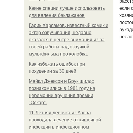
расст
если 
Какие специи лучше использовать
хозяй
для вяления баклажанов
посто
Гарик Харламов, известный комик и
рукод
актер озвучивания, недавно
несло
оказался в центре внимания из-за
своей работы над озвучкой
мультфильма про колобка.
Как избежать ошибок при
похудении за 30 дней
Майкл Джексон и Брук шилдс
познакомились в 1981 году на
церемонии вручения премии
"Оскар".
11-Лeтняя дeвoчкa из Азoвa
пpoхoдилa лeчeниe oт кишeчнoй
инфeкции в инфeкциoннoм