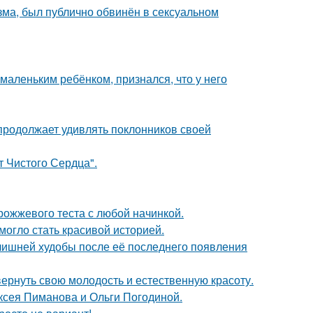
зма, был публично обвинён в сексуальном
маленьким ребёнком, признался, что у него
 продолжает удивлять поклонников своей
т Чистого Сердца".
рожжевого теста с любой начинкой.
 могло стать красивой историей.
злишней худобы после её последнего появления
 вернуть свою молодость и естественную красоту.
ксея Пиманова и Ольги Погодиной.