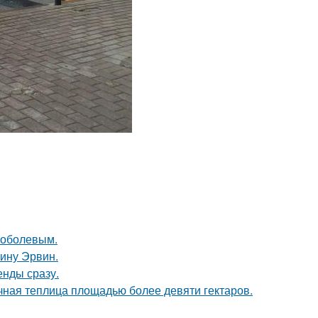
Соболевым.
ину Эрвин.
енды сразу.
чная теплица площадью более девяти гектаров.