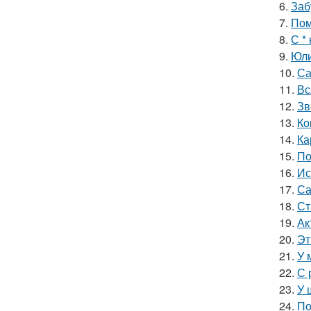
6.
Заб
7.
Пом
8.
С *
9.
Юли
10.
Са
11.
Вс
12.
Зв
13.
Ко
14.
Ка
15.
По
16.
Ис
17.
Са
18.
Ст
19.
Ак
20.
Эт
21.
У 
22.
С 
23.
У 
24.
По