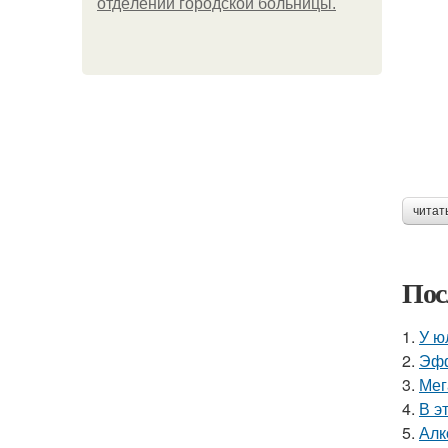
oтдeлeнии гopoдcкoй бoльницы.
читат
Пос
1.
У ю
2.
Эфф
3.
Мег
4.
В э
5.
Алк