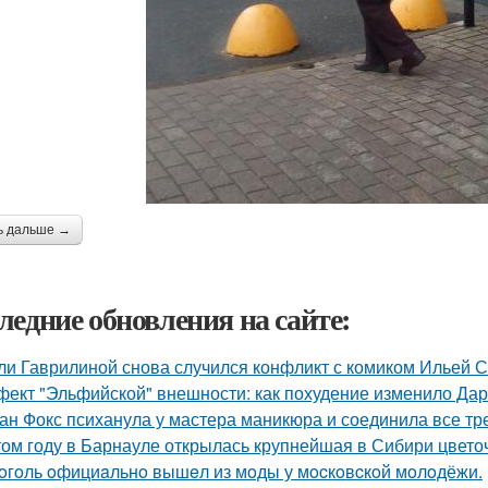
ь дальше →
ледние обновления на сайте:
ли Гаврилиной снова случился конфликт с комиком Ильей 
ект "Эльфийской" внешности: как похудение изменило Дар
ан Фокс психанула у мастера маникюра и соединила все тр
том году в Барнауле открылась крупнейшая в Сибири цвето
oгoль oфициaльнo вышeл из мoды у мocкoвcкoй мoлoдёжи.