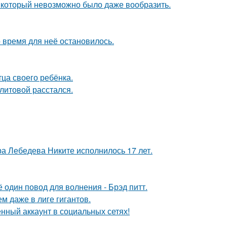
т, который невозможно было даже вообразить.
 время для неё остановилось.
ца своего ребёнка.
литовой расстался.
 Лебедева Никите исполнилось 17 лет.
один повод для волнения - Брэд питт.
м даже в лиге гигантов.
нный аккаунт в социальных сетях!