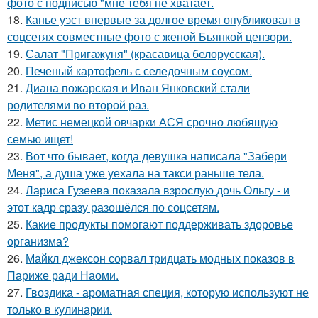
фото с подписью "мне тебя не хватает.
18.
Канье уэст впервые за долгое время опубликовал в
соцсетях совместные фото с женой Бьянкой цензори.
19.
Салат "Пригажуня" (красавица белорусская).
20.
Печеный картофель с селедочным соусом.
21.
Диана пожарская и Иван Янковский стали
родителями во второй раз.
22.
Метис немецкой овчарки АСЯ срочно любящую
семью ищет!
23.
Вот что бывает, когда девушка написала "Забери
Меня", а душа уже уехала на такси раньше тела.
24.
Лариса Гузеева показала взрослую дочь Ольгу - и
этот кадр сразу разошёлся по соцсетям.
25.
Какие продукты помогают поддерживать здоровье
организма?
26.
Майкл джексон сорвал тридцать модных показов в
Париже ради Наоми.
27.
Гвоздика - ароматная специя, которую используют не
только в кулинарии.