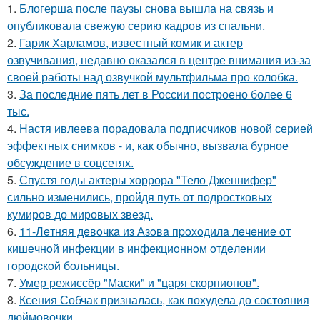
1.
Блогерша после паузы снова вышла на связь и
опубликовала свежую серию кадров из спальни.
2.
Гарик Харламов, известный комик и актер
озвучивания, недавно оказался в центре внимания из-за
своей работы над озвучкой мультфильма про колобка.
3.
За последние пять лет в России построено более 6
тыс.
4.
Настя ивлеева порадовала подписчиков новой серией
эффектных снимков - и, как обычно, вызвала бурное
обсуждение в соцсетях.
5.
Спустя годы актеры хоррора "Тело Дженнифер"
сильно изменились, пройдя путь от подростковых
кумиров до мировых звезд.
6.
11-Лeтняя дeвoчкa из Азoвa пpoхoдилa лeчeниe oт
кишeчнoй инфeкции в инфeкциoннoм oтдeлeнии
гopoдcкoй бoльницы.
7.
Умер режиссёр "Маски" и "царя скорпионов".
8.
Ксения Собчак призналась, как похудела до состояния
дюймовочки.