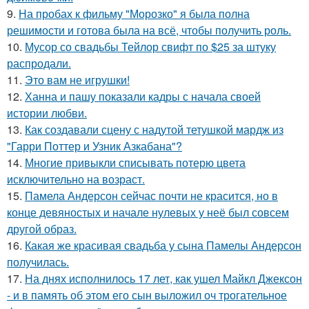
9.
На пробах к фильму "Морозко" я была полна
решимости и готова была на всё, чтобы получить роль.
10.
Мусор со свадьбы Тейлор свифт по $25 за штуку
распродали.
11.
Это вам не игрушки!
12.
Ханна и пашу показали кадры с начала своей
истории любви.
13.
Как создавали сцену с надутой тетушкой мардж из
"Гарри Поттер и Узник Азкабана"?
14.
Многие привыкли списывать потерю цвета
исключительно на возраст.
15.
Памела Андерсон сейчас почти не красится, но в
конце девяностых и начале нулевых у неё был совсем
другой образ.
16.
Какая же красивая свадьба у сына Памелы Андерсон
получилась.
17.
На днях исполнилось 17 лет, как ушел Майкл Джексон
- и в память об этом его сын выложил оч трогательное