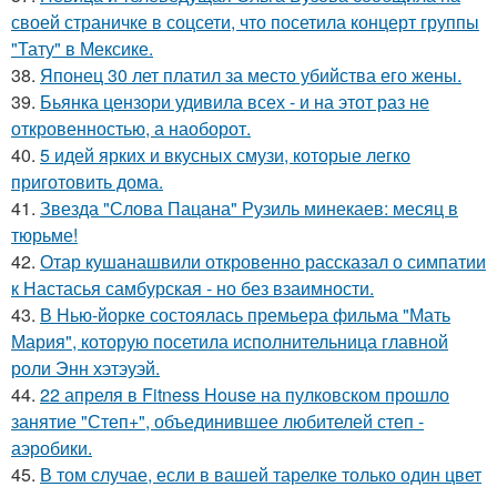
своей страничке в соцсети, что посетила концерт группы
"Тату" в Мексике.
38.
Японец 30 лет платил за место убийства его жены.
39.
Бьянка цензори удивила всех - и на этот раз не
откровенностью, а наоборот.
40.
5 идей ярких и вкусных смузи, которые легко
приготовить дома.
41.
Звезда "Слова Пацана" Рузиль минекаев: месяц в
тюрьме!
42.
Отар кушанашвили откровенно рассказал о симпатии
к Настасья самбурская - но без взаимности.
43.
В Нью-йорке состоялась премьера фильма "Мать
Мария", которую посетила исполнительница главной
роли Энн хэтэуэй.
44.
22 апреля в Fitness House на пулковском прошло
занятие "Степ+", объединившее любителей степ -
аэробики.
45.
В том случае, если в вашей тарелке только один цвет