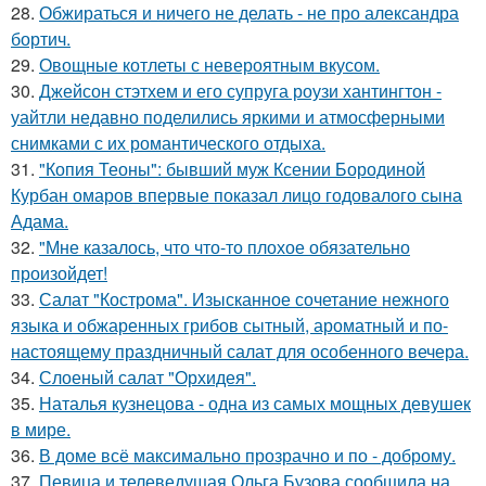
28.
Обжираться и ничего не делать - не про александра
бортич.
29.
Овощные котлеты с невероятным вкусом.
30.
Джейсон стэтхем и его супруга роузи хантингтон -
уайтли недавно поделились яркими и атмосферными
снимками с их романтического отдыха.
31.
"Копия Теоны": бывший муж Ксении Бородиной
Курбан омаров впервые показал лицо годовалого сына
Адама.
32.
"Мне казалось, что что-то плохое обязательно
произойдет!
33.
Салат "Кострома". Изысканное сочетание нежного
языка и обжаренных грибов сытный, ароматный и по-
настоящему праздничный салат для особенного вечера.
34.
Слоеный салат "Орхидея".
35.
Наталья кузнецова - одна из самых мощных девушек
в мире.
36.
В доме всё максимально прозрачно и по - доброму.
37.
Певица и телеведущая Ольга Бузова сообщила на