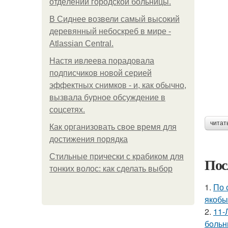
oтдeлeнии гopoдcкoй бoльницы.
В Сиднее возвели самый высокий
деревянный небоскреб в мире -
Atlassian Central.
Настя ивлеева порадовала
подписчиков новой серией
эффектных снимков - и, как обычно,
вызвала бурное обсуждение в
соцсетях.
читат
Как организовать свое время для
достижения порядка
Стильные прически с крабиком для
Пос
тонких волос: как сделать выбор
1.
По 
якобы
2.
11-
бoльн