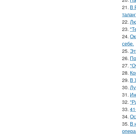
21.
В 
талан
22.
Лю
23.
"Т
24.
Ок
себе.
25.
Эт
26.
По
27.
"О
28.
Кo
29.
В 
30.
Лу
31.
Ин
32.
"Р
33.
41
34.
Ос
35.
В 
опера