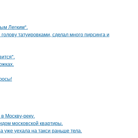
ым Легким".
 голову татуировками, сделал много пирсинга и
вится".
ожках.
росы!
 в Москву-реку.
идом московской квартиры.
а уже уехала на такси раньше тела.