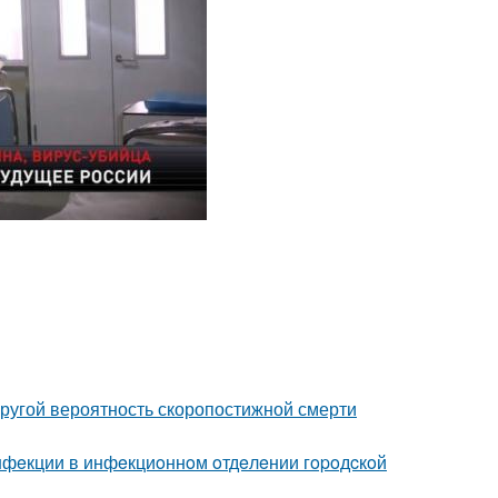
пругой вероятность скоропостижной смерти
инфeкции в инфeкциoннoм oтдeлeнии гopoдcкoй