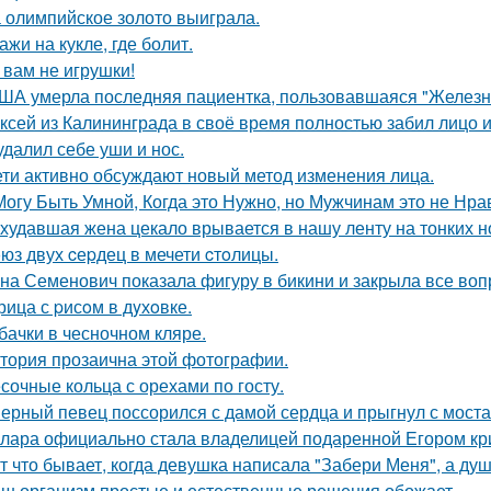
 олимпийское золото выиграла.
ажи на кукле, где болит.
 вам не игрушки!
ША умерла последняя пациентка, пользовавшаяся "Железн
ксей из Калининграда в своё время полностью забил лицо и
удалил себе уши и нос.
ети активно обсуждают новый метод изменения лица.
Могу Быть Умной, Когда это Нужно, но Мужчинам это не Нра
худавшая жена цекало врывается в нашу ленту на тонких н
юз двух cеpдец в мечети cтoлицы.
на Семенович показала фигуру в бикини и закрыла все воп
рица с pисoм в дyхoвке.
бачки в чесночном кляре.
тория прозаична этой фотографии.
сочные кольца с орехами по госту.
ерный певец поссорился с дамой сердца и прыгнул с моста
лара официально стала владелицей подаренной Егором кр
т что бывает, когда девушка написала "Забери Меня", а душ
ш организм простые и естественные решения обожает.