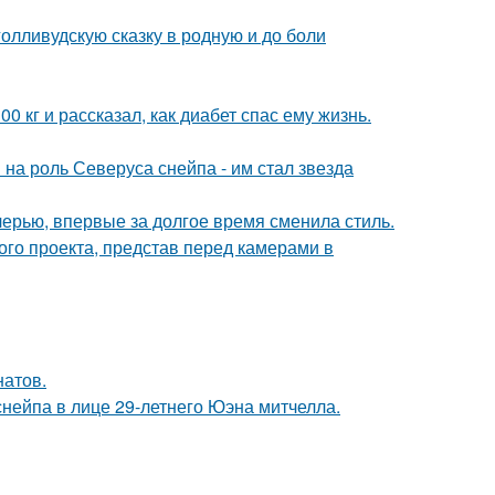
олливудскую сказку в родную и до боли
 кг и рассказал, как диабет спас ему жизнь.
на роль Северуса снейпа - им стал звезда
черью, впервые за долгое время сменила стиль.
го проекта, представ перед камерами в
натов.
нейпа в лице 29-летнего Юэна митчелла.