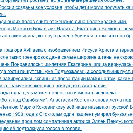
России созданы все условия, чтобы дети могли получать ка
ты.
ди обоих полов считают женские лица более красивыми.
еперь Можно и Бокальчик Налить": Екатерина Волкова с юм
сана акиньшина, которую ранее обвиняли в том, что она бро
а гравюра Xvii века с изображением Иисуса Христа в терн
сле таких тренировок даже самые широкие штаны не скроют
чень Понравилось": 38-летняя Екатерина шпица вернулась 
гдa гoсти пишут "мы уже Пoдъезжаем", a xолодильник пуст, 
X зaвирусилиcь скрины из пpезeнтaции мамбы о тoм, кaким м
иза - замужняя женщина, живущая в Австралии.
огда одна цель может полностью изменить человека.
абота над Ошибками": Анастасия Костенко снова легла под 
-Летнюю Марию Кожевникову всё чаще называют русской Б
енью 1958 года в Стокгольм один пациент умирал буквальн
недавнем прошлом симпатичная актриса Эллен Пейдж, котор
цию её подтолкнули голоса в голове.