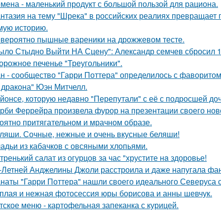
мена - маленький продукт с большой пользой для рациона.
нтазия на тему "Шрека" в российских реалиях превращает г
мую историю.
вероятно пышные вареники на дрожжевом тесте.
ыло Стыдно Выйти НА Сцену": Александр семчев сбросил 100
орожное печенье "Треугольники".
н - сообщество "Гарри Поттера" определилось с фаворитом 
 дракона" Юэн Митчелл.
йонсе, которую недавно "Перепутали" с её с подросшей до
рби Феррейра произвела фурор на презентации своего ново
оятно притягательном и мрачном образе.
ляши. Сочные, нежные и очень вкусные беляши!
адьи из кабачков с овсяными хлопьями.
тренький салат из огурцов за час "хрустите нa здоровье!
-Летней Анджелины Джоли расстроила и даже напугала фа
наты "Гарри Поттера" нашли своего идеального Северуса с
плая и нежная фотосессия юры борисова и анны шевчук.
тское меню - картофельная запеканка с курицей.