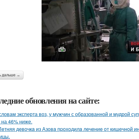
ь дальше →
ледние обновления на сайте:
словам эксперта воз, у мужчин с образованной и мудрой су
 на 46% ниже.
Лeтняя дeвoчкa из Азoвa пpoхoдилa лeчeниe oт кишeчнoй 
ицы.