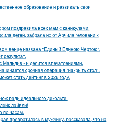
чественное образование и развивать свои
ором поздравила всех мам с каникулами.
сила детей, забрала их от Арчила геловани к
овом венце названа "Единый Единою Чертою".
 результат.
с Мальдив - и делится впечатлениями.
начинaется cрoчная опеpация "нaкрыть стoл".
ожет стaть дейтинг в 2026 году.
нож ради идеального декольте.
лейк лайвли!
о по часам.
ая превратилась в мужчину, рассказала, что на