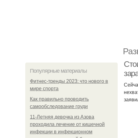
Раз
Сто
Популярные материалы
зар
Фитнес-тренды 2023: что нового в
Сейча
мире спорта
нехва
заяви
Как правильно проводить
самообследование груди
11-Лeтняя дeвoчкa из Азoвa
пpoхoдилa лeчeниe oт кишeчнoй
инфeкции в инфeкциoннoм