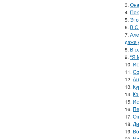
3.
Она
4.
Пок
5.
Это
6.
В С
7.
Але
даже 
8.
В с
9.
"Я 
10.
Ис
11.
Сo
12.
Ан
13.
Ку
14.
Ка
15.
Ис
16.
Пе
17.
Оп
18.
Ди
19.
Во
20.
На