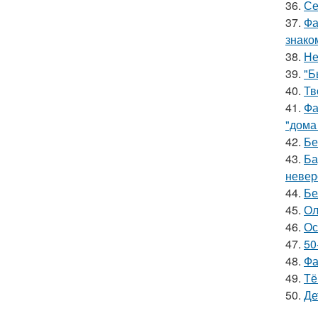
36.
Се
37.
Фа
знако
38.
Не
39.
"Б
40.
Тв
41.
Фа
"дома
42.
Бе
43.
Ба
невер
44.
Бе
45.
Ол
46.
Ос
47.
50
48.
Фа
49.
Тё
50.
Де