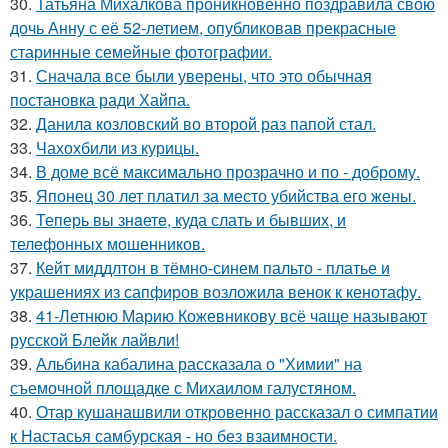
30.
Татьяна Михалкова проникновенно поздравила свою
дочь Анну с её 52-летием, опубликовав прекрасные
старинные семейные фотографии.
31.
Сначала все были уверены, что это обычная
постановка ради Хайпа.
32.
Данила козловский во второй раз папой стал.
33.
Чахохбили из курицы.
34.
В доме всё максимально прозрачно и по - доброму.
35.
Японец 30 лет платил за место убийства его жены.
36.
Теперь вы знaетe, куда слать и бывших, и
телeфонныx мошенников.
37.
Кейт миддлтон в тёмно-синем пальто - платье и
украшениях из сапфиров возложила венок к кенотафу.
38.
41-Летнюю Марию Кожевникову всё чаще называют
русской Блейк лайвли!
39.
Альбина кабалина рассказала о "Химии" на
съемочной площадке с Михаилом галустяном.
40.
Отар кушанашвили откровенно рассказал о симпатии
к Настасья самбурская - но без взаимности.