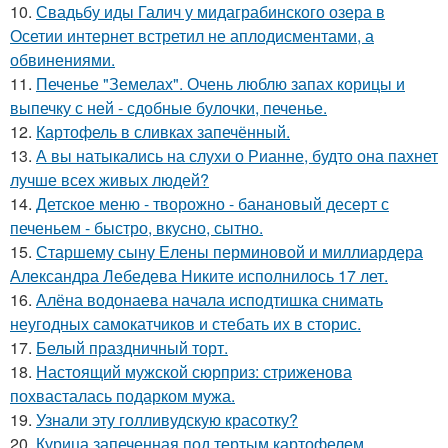
10.
Свадьбу иды Галич у мидаграбинского озера в
Осетии интернет встретил не аплодисментами, а
обвинениями.
11.
Печенье "Земелах". Очень люблю запах корицы и
выпечку с ней - сдобные булочки, печенье.
12.
Картофель в сливках запечённый.
13.
А вы натыкались на слухи о Рианне, будто она пахнет
лучше всех живых людей?
14.
Детское меню - творожно - банановый десерт с
печеньем - быстро, вкусно, сытно.
15.
Старшему сыну Елены перминовой и миллиардера
Александра Лебедева Никите исполнилось 17 лет.
16.
Алёна водонаева начала исподтишка снимать
неугодных самокатчиков и стебать их в сторис.
17.
Белый праздничный торт.
18.
Настоящий мужской сюрприз: стриженова
похвасталась подарком мужа.
19.
Узнали эту голливудскую красотку?
20.
Курица запеченная под тертым картофелем.