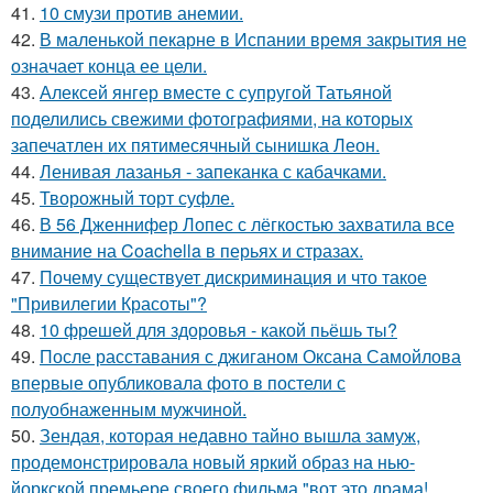
41.
10 смузи против анемии.
42.
В маленькой пекарне в Испании время закрытия не
означает конца ее цели.
43.
Алексей янгер вместе с супругой Татьяной
поделились свежими фотографиями, на которых
запечатлен их пятимесячный сынишка Леон.
44.
Ленивая лазанья - запеканка с кабачками.
45.
Творожный торт суфле.
46.
В 56 Дженнифер Лопес с лёгкостью захватила все
внимание на Coachella в перьях и стразах.
47.
Почему существует дискриминация и что такое
"Привилегии Красоты"?
48.
10 фрешей для здоровья - какой пьёшь ты?
49.
После расставания с джиганом Оксана Самойлова
впервые опубликовала фото в постели с
полуобнаженным мужчиной.
50.
Зендая, которая недавно тайно вышла замуж,
продемонстрировала новый яркий образ на нью-
йоркской премьере своего фильма "вот это драма!