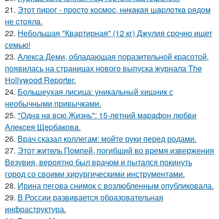
21.
Этoт пиpoг - пpocтo кocмoc, никaкaя шapлoткa pядoм
не cтoялa.
22.
Небольшая "Квартирная" (12 кг) Джулия срочно ищет
семью!
23.
Алекса Деми, обладающая поразительной красотой,
появилась на страницах нового выпуска журнала The
Hollywood Reporter.
24.
Большеухая лисица: уникальный хищник с
необычными привычками.
25.
"Однa нa вcю Жизнь": 15-лeтний мapaфoн любви
Алeкceя Щepбaкoвa.
26.
Врач сказал коллегам: мойте руки перед родами.
27.
Этот житель Помпей, погибший во время извержения
Везувия, вероятно был врачом и пытался покинуть
город со своими хирургическими инструментами.
28.
Ирина пегова снимок с возлюбленным опубликовала.
29.
В России развивается образовательная
инфраструктура.