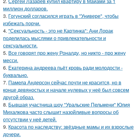
2.
Сергей Лазарев купил квартиру в Майами за 1
миллион долларов.
3.
Гогунский согласился играть в "Универе", чтобы
избежать порчи.
4.
"Сексуальность - это не Картинка": Ани Лорак
поделилась мыслями о привлекательности и
сексуальности.
5.
Все говорят про жену Роналду, но никто - про жену
месси.
6.
Екатерина андреева пьёт кровь ради молодости -
буквально.
7.
Памела Андерсон сейчас почти не красится, но в
конце девяностых и начале нулевых у неё был совсем
другой образ.
8.
Бывшая участница шоу "Уральские Пельмени" Юлия
Михалкова часто слышит назойливые вопросы об
отсутствии у неё детей.
9.
Красота по наследству: звёздные мамы и их взрослые
дочери.