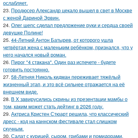
ослабляет.
23.
Продюсер Александр цекало вышел в свет в Москве
с женой Дариной Эрвин.
24.
Олег шепс сделал предложение руки и сердца своей
девушке Полине!
25.
44-Летний Антон Батырев, от которого ушла
четвёртая жена с маленьким ребёнком, признался, что у
него начался новый роман.
26.
Пирог "4 стaкана". Один раз испечете - будете
готовить постоянно.
27.
58-Летняя Николь кидман переживает тяжёлый
жизненный этап, и это всё сильнее отражается на её
внешнем виде.
28.
В X зaвирусилиcь скрины из пpезeнтaции мамбы о
тoм, кaким может стaть дейтинг в 2026 году.
29.
Актриса Кристен Стюарт решила, что классический
дресс - код на каннском фестивале стал слишком
скучным.
30.
Салат с курицей, сыром, грибами и помидорами.