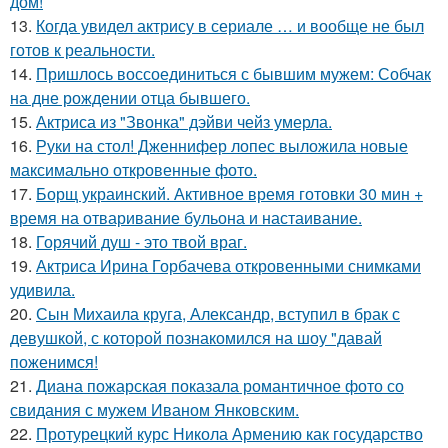
дом!
13.
Когда увидел актрису в сериале … и вообще не был
готов к реальности.
14.
Пришлось воссоединиться с бывшим мужем: Собчак
на дне рождении отца бывшего.
15.
Актриса из "Звонка" дэйви чейз умерла.
16.
Руки на стол! Дженнифер лопес выложила новые
максимально откровенные фото.
17.
Борщ украинский. Активное время готовки 30 мин +
время на отваривание бульона и настаивание.
18.
Горячий душ - это твой враг.
19.
Актриса Ирина Горбачева откровенными снимками
удивила.
20.
Сын Михаила круга, Александр, вступил в брак с
девушкой, с которой познакомился на шоу "давай
поженимся!
21.
Диана пожарская показала романтичное фото со
свидания с мужем Иваном Янковским.
22.
Протурецкий курс Никола Армению как государство