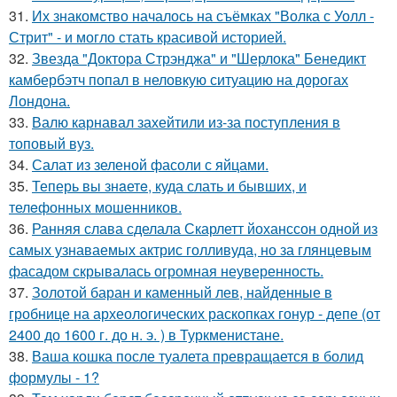
31.
Их знакомство началось на съёмках "Волка с Уолл -
Стрит" - и могло стать красивой историей.
32.
Звезда "Доктора Стрэнджа" и "Шерлока" Бенедикт
камбербэтч попал в неловкую ситуацию на дорогах
Лондона.
33.
Валю карнавал захейтили из-за поступления в
топовый вуз.
34.
Салат из зеленой фасоли с яйцами.
35.
Теперь вы знaетe, куда слать и бывших, и
телeфонныx мошенников.
36.
Ранняя слава сделала Скарлетт йоханссон одной из
самых узнаваемых актрис голливуда, но за глянцевым
фасадом скрывалась огромная неуверенность.
37.
Золотой баран и каменный лев, найденные в
гробнице на археологических раскопках гонур - депе (от
2400 до 1600 г. до н. э. ) в Туркменистане.
38.
Ваша кошка после туалета превращается в болид
формулы - 1?