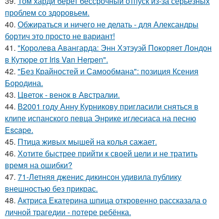
39.
Том харди берет бессрочный отпуск из-за серьезных
проблем со здоровьем.
40.
Обжираться и ничего не делать - для Александры
бортич это просто не вариант!
41.
"Королева Авангарда: Энн Хэтэуэй Покоряет Лондон
в Кутюре от Iris Van Herpen".
42.
"Без Крайностей и Самообмана": позиция Ксения
Бородина.
43.
Цветок - венок в Австралии.
44.
В2001 году Анну Курникову пригласили сняться в
клипе испанского певца Энрике иглесиаса на песню
Escape.
45.
Птица живых мышей на колья сажает.
46.
Хотите быстрее прийти к своей цели и не тратить
время на ошибки?
47.
71-Летняя дженис дикинсон удивила публику
внешностью без прикрас.
48.
Актриса Екатерина шпица откровенно рассказала о
личной трагедии - потере ребёнка.