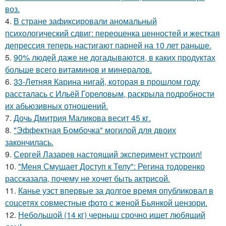
воз.
4.
В стране зафиксировали аномальный
психологический сдвиг: переоценка ценностей и жесткая
депрессия теперь настигают парней на 10 лет раньше.
5.
90% людей даже не догадываются, в каких продуктах
больше всего витаминов и минералов.
6.
33-Летняя Карина нигай, которая в прошлом году
рассталась с Ильёй Гореловым, раскрыла подробности
их абьюзивных отношений.
7.
Дочь Дмитрия Маликова весит 45 кг.
8.
"Эффектная Бомбочка" могилой для двоих
закончилась.
9.
Сергей Лазарев настоящий эксперимент устроил!
10.
"Меня Смущает Доступ к Телу": Регина тодоренко
рассказала, почему не хочет быть актрисой.
11.
Канье уэст впервые за долгое время опубликовал в
соцсетях совместные фото с женой Бьянкой цензори.
12.
Небольшой (14 кг) черныш срочно ищет любящий