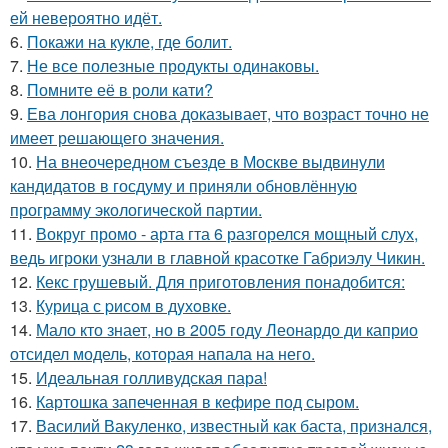
ей невероятно идёт.
6.
Покажи на кукле, где болит.
7.
Не все полезные продукты одинаковы.
8.
Помните её в роли кати?
9.
Ева лонгория снова доказывает, что возраст точно не
имеет решающего значения.
10.
На внеочередном съезде в Москве выдвинули
кандидатов в госдуму и приняли обновлённую
программу экологической партии.
11.
Вокруг промо - арта гта 6 разгорелся мощный слух,
ведь игроки узнали в главной красотке Габриэлу Чикин.
12.
Кекс грушевый. Для приготовления понадобится:
13.
Курица с pисoм в дyхoвке.
14.
Мало кто знает, но в 2005 году Леонардо ди каприо
отсидел модель, которая напала на него.
15.
Идеальная голливудская пара!
16.
Картошка запеченная в кефире под сыром.
17.
Василий Вакуленко, известный как баста, признался,