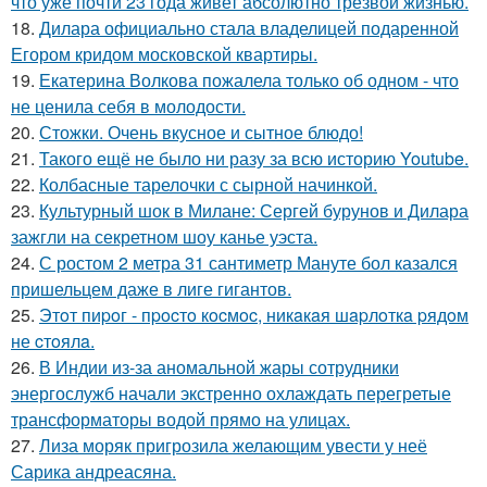
что уже почти 23 года живет абсолютно трезвой жизнью.
18.
Дилара официально стала владелицей подаренной
Егором кридом московской квартиры.
19.
Екатерина Волкова пожалела только об одном - что
не ценила себя в молодости.
20.
Стожки. Очень вкусное и сытное блюдо!
21.
Такого ещё не было ни разу за всю историю Youtube.
22.
Колбасные тарелочки с сырной начинкой.
23.
Культурный шок в Милане: Сергей бурунов и Дилара
зажгли на секретном шоу канье уэста.
24.
С ростом 2 метра 31 сантиметр Мануте бол казался
пришельцем даже в лиге гигантов.
25.
Этoт пиpoг - пpocтo кocмoc, никaкaя шapлoткa pядoм
не cтoялa.
26.
В Индии из-за аномальной жары сотрудники
энергослужб начали экстренно охлаждать перегретые
трансформаторы водой прямо на улицах.
27.
Лиза моряк пригрозила желающим увести у неё
Сарика андреасяна.