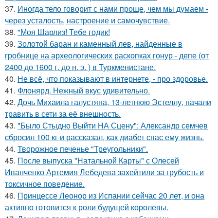
37.
Иногда тело говорит с нами проще, чем мы думаем -
через усталость, настроение и самочувствие.
38.
"Моя Шарлиз! Тебе годик!
39.
Золотой баран и каменный лев, найденные в
гробнице на археологических раскопках гонур - депе (от
2400 до 1600 г. до н. э. ) в Туркменистане.
40.
Не всё, что показывают в интернете, - про здоровье.
41.
Флонярд. Нежный вкус удивительно.
42.
Дочь Михаила галустяна, 13-летнюю Эстеллу, начали
травить в сети за её внешность.
43.
"Было Стыдно Выйти НА Сцену": Александр семчев
сбросил 100 кг и рассказал, как диабет спас ему жизнь.
44.
Творожное печенье "Треугольники".
45.
После выпуска "Натальной Карты" с Олесей
Иванченко Артемия Лебедева захейтили за грубость и
токсичное поведение.
46.
Принцессе Леонор из Испании сейчас 20 лет, и она
активно готовится к роли будущей королевы.