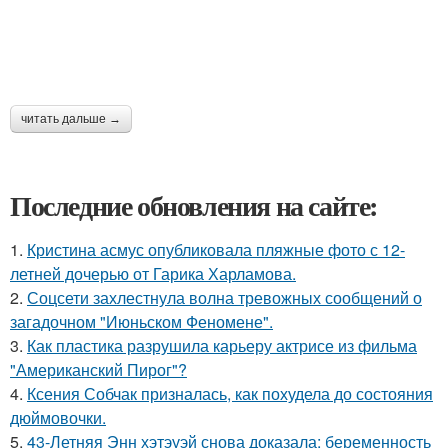
читать дальше →
Последние обновления на сайте:
1.
Кристина асмус опубликовала пляжные фото с 12-
летней дочерью от Гарика Харламова.
2.
Соцсети захлестнула волна тревожных сообщений о
загадочном "Июньском Феномене".
3.
Как пластика разрушила карьеру актрисе из фильма
"Американский Пирог"?
4.
Ксения Собчак призналась, как похудела до состояния
дюймовочки.
5.
43-Летняя Энн хэтэуэй снова доказала: беременность