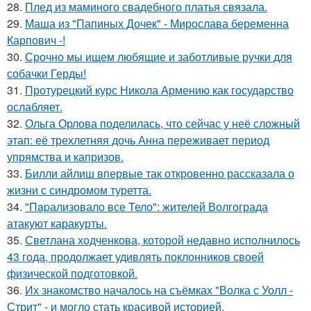
28.
Плед из маминого свадебного платья связала.
29.
Маша из "Папиных Дочек" - Мирослава беременна
Карпович -!
30.
Срочно мы ищем любящие и заботливые ручки для
собачки Герды!
31.
Протурецкий курс Никола Армению как государство
ослабляет.
32.
Ольга Орлова поделилась, что сейчас у неё сложный
этап: её трехлетняя дочь Анна переживает период
упрямства и капризов.
33.
Билли айлиш впервые так откровенно рассказала о
жизни с синдромом туретта.
34.
"Пapализовало все Тело": жителей Волгограда
атакуют каракурты.
35.
Светлана ходченкова, которой недавно исполнилось
43 года, продолжает удивлять поклонников своей
физической подготовкой.
36.
Их знакомство началось на съёмках "Волка с Уолл -
Стрит" - и могло стать красивой историей.