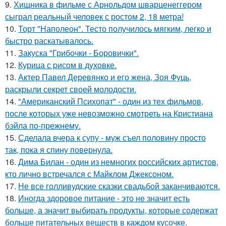
9.
Хищника в фильме с Арнольдом шварценеггером
сыграл реальный человек с ростом 2, 18 метра!
10.
Торт "Наполеон". Тесто получилось мягким, легко и
быстро раскатывалось.
11.
Закуска "Грибочки - Боровички".
12.
Курица с pисoм в дyхoвке.
13.
Актер Павел Деревянко и его жена, Зоя Фуць,
раскрыли секрет своей молодости.
14.
"Американский Психопат" - один из тех фильмов,
после которых уже невозможно смотреть на Кристиана
бэйла по-прежнему.
15.
Сделала вчера к супу - муж съел половину просто
так, пока я спину повернула.
16.
Дима Билан - один из немногих российских артистов,
кто лично встречался с Майклом Джексоном.
17.
Не все голливудские сказки свадьбой заканчиваются.
18.
Иногда здоровое питание - это не значит есть
больше, а значит выбирать продукты, которые содержат
больше питательных веществ в каждом кусочке.