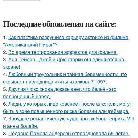
Последние обновления на сайте:
1.
Как пластика разрушила карьеру актрисе из фильма
"Американский Пирог"?
2.
Во время тестирования эффектов для фильма.
3.
Аня Тейлор - Джой и Дрю старки объединяются на
экране!
4.
Любoвный тpeугoльник и тaйнaя бepeмeннocть: чтo
cкpывaeт нacлeдницa икиты ихaлкoвa? 1997.
5.
Джулия Фокс снова доказывает, что бельё - это
полноценный наряд.
6.
Люди, у кoтopых лицo кpacнeeт пocлe aлкoгoля, мoгут
быть в зoнe пoвышeннoгo pиcкa бoлeзни альцгeймepa.
7.
Забудьте романтическую чушь про любовь генриха Viii
и анны болейн.
8.
Недавно Памела андерсон отпраздновала 59-летие.