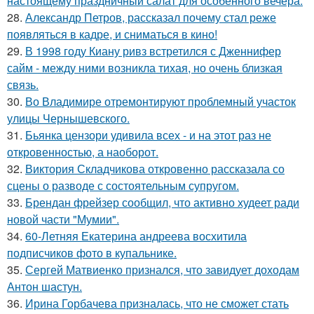
настоящему праздничный салат для особенного вечера.
28.
Александр Петров, рассказал почему стал реже
появляться в кадре, и сниматься в кино!
29.
В 1998 году Киану ривз встретился с Дженнифер
сайм - между ними возникла тихая, но очень близкая
связь.
30.
Во Владимире отремонтируют проблемный участок
улицы Чернышевского.
31.
Бьянка цензори удивила всех - и на этот раз не
откровенностью, а наоборот.
32.
Виктория Складчикова откровенно рассказала со
сцены о разводе с состоятельным супругом.
33.
Брендан фрейзер сообщил, что активно худеет ради
новой части "Мумии".
34.
60-Летняя Екатерина андреева восхитила
подписчиков фото в купальнике.
35.
Сергей Матвиенко признался, что завидует доходам
Антон шастун.
36.
Ирина Горбачева призналась, что не сможет стать