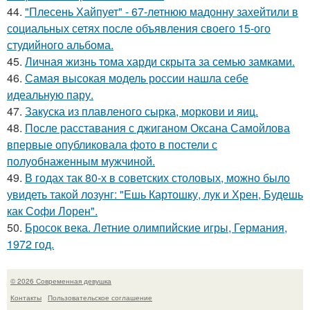
44.
"Плесень Хайпует" - 67-летнюю мадонну захейтили в
социальных сетях после объявления своего 15-ого
студийного альбома.
45.
Личная жизнь тома харди скрыта за семью замками.
46.
Самая высокая модель россии нашла себе
идеальную пару.
47.
Закуска из плавленого сырка, моркови и яиц.
48.
После расставания с джиганом Оксана Самойлова
впервые опубликовала фото в постели с
полуобнаженным мужчиной.
49.
В годах так 80-х в советских столовых, можно было
увидеть такой лозунг: "Ешь Картошку, лук и Хрен, Будешь
как Софи Лорен".
50.
Бросок века. Летние олимпийские игры, Германия,
1972 год.
© 2026 Современная девушка
Контакты
Пользовательское соглашение