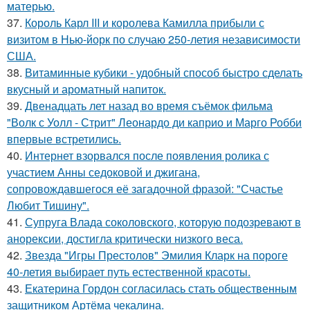
матерью.
37.
Король Карл III и королева Камилла прибыли с
визитом в Нью-йорк по случаю 250-летия независимости
США.
38.
Витаминные кубики - удобный способ быстро сделать
вкусный и ароматный напиток.
39.
Двенадцать лет назад во время съёмок фильма
"Волк с Уолл - Стрит" Леонардо ди каприо и Марго Робби
впервые встретились.
40.
Интернет взорвался после появления ролика с
участием Анны седоковой и джигана,
сопровождавшегося её загадочной фразой: "Счастье
Любит Тишину".
41.
Супруга Влада соколовского, которую подозревают в
анорексии, достигла критически низкого веса.
42.
Звезда "Игры Престолов" Эмилия Кларк на пороге
40-летия выбирает путь естественной красоты.
43.
Екатерина Гордон согласилась стать общественным
защитником Артёма чекалина.