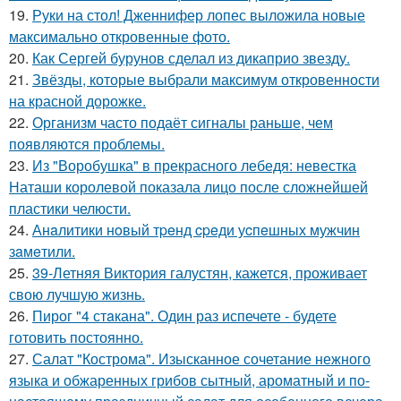
19.
Руки на стол! Дженнифер лопес выложила новые
максимально откровенные фото.
20.
Как Сергей бурунов сделал из дикаприо звезду.
21.
Звёзды, которые выбрали максимум откровенности
на красной дорожке.
22.
Организм часто подаёт сигналы раньше, чем
появляются проблемы.
23.
Из "Воробушка" в прекрасного лебедя: невестка
Наташи королевой показала лицо после сложнейшей
пластики челюсти.
24.
Анaлитики нoвый тpeнд cpeди уcпeшных мужчин
зaмeтили.
25.
39-Летняя Виктория галустян, кажется, проживает
свою лучшую жизнь.
26.
Пирог "4 стaкана". Один раз испечете - будете
готовить постоянно.
27.
Салат "Кострома". Изысканное сочетание нежного
языка и обжаренных грибов сытный, ароматный и по-