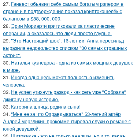
27.
Ганвест объявил себя самым богатым рэпером в
стране и в подтверждение показал криптокошелёк с
балансом в $88, 000, 000.
28.
Эрин Мориарти критиковали за пластические
операции, а оказалось что люди просто глупые.
29.
"Это Настоящий шок": 16-летняя Анна пересильд
выразила недовольство списком "30 самых страшных
актрис".
30.
Наталья кузнецова - одна из самых мощных девушек
в мире.
31.
Иногда одна цель может полностью изменить
человека.
32.
Не успел утихнуть развод - как сеть уже "Собрала"
джигану новую историю.
33.
Катерина шпица родила сына!
34.
"Мне не за что Оправдываться" 53-летний актёр
Андрей мерзликин прокомментировал слухи о романе с
юной девушкой.
35.
Щитовидка - это не только анализы, но и то, как вы