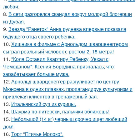
любви.
8.
В сети разгорелся скандал вокруг молодой блогерши
из Дубая.
9.
Звезда "Ранеток" Анна руднева впервые показала
будущего отца своего ребёнка.
10.
Хищника в фильме с Арнольдом шварценеггером
сыграл реальный человек с ростом 2, 18 метра!
11.
"Коля Оставил Квартиру Ребенку, Уехал с
Чемоданом": Ксения Бородина призналась, что
зарабатывает больше мужа.
12.
Арнольд шварценеггер разгуливает по центру
Мюнхена в одних плавках, пропагандируя культуризм и
привлекая клиентов в тренажерный зал.
13.
Итальянский суп из курицы.
14.
Шаурма по-питерски, пальчики оближешь!
15.
Небольшой (14 кг) черныш срочно ищет любящий
дом!
16.
Торт "Птичье Молоко".