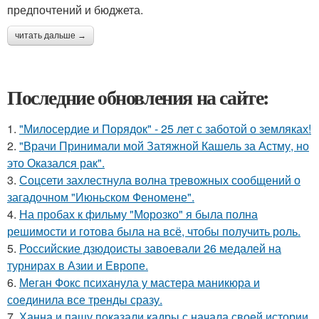
предпочтений и бюджета.
читать дальше →
Последние обновления на сайте:
1.
"Милосердие и Порядок" - 25 лет с заботой о земляках!
2.
"Врачи Принимали мой Затяжной Кашель за Астму, но
это Оказался рак".
3.
Соцсети захлестнула волна тревожных сообщений о
загадочном "Июньском Феномене".
4.
На пробах к фильму "Морозко" я была полна
решимости и готова была на всё, чтобы получить роль.
5.
Российские дзюдоисты завоевали 26 медалей на
турнирах в Азии и Европе.
6.
Меган Фокс психанула у мастера маникюра и
соединила все тренды сразу.
7.
Ханна и пашу показали кадры с начала своей истории