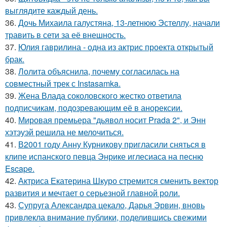
выглядите каждый день.
36.
Дочь Михаила галустяна, 13-летнюю Эстеллу, начали
травить в сети за её внешность.
37.
Юлия гаврилина - одна из актрис проекта открытый
брак.
38.
Лолита объяснила, почему согласилась на
совместный трек с Instasamka.
39.
Жена Влада соколовского жестко ответила
подписчикам, подозревающим её в анорексии.
40.
Мировая премьера "дьявол носит Prada 2", и Энн
хэтэуэй решила не мелочиться.
41.
В2001 году Анну Курникову пригласили сняться в
клипе испанского певца Энрике иглесиаса на песню
Escape.
42.
Актриса Екатерина Шкуро стремится сменить вектор
развития и мечтает о серьезной главной роли.
43.
Супруга Александра цекало, Дарья Эрвин, вновь
привлекла внимание публики, поделившись свежими