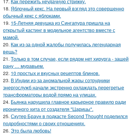
17.
Как пережить неудачную стрижку.
18.
Яблочный кекс. На первый взгляд это совершенно
обычный кекс с яблоками.
19.
15-Летняя девушка из Сингапура пришла на
открытый кастинг в модельное агентство вместе с
мамой.
20.
Как из-за одной жалобы получилась легендарная
вещь?
21.
Только в том случае, если рядом нет хирурга - зашей
рану … муравьем.
22.
10 простых и вкусных рецептов блинов.
23.
В Индии из-за аномальной жары сотрудники
энергослужб начали экстренно охлаждать перегретые
трансформаторы водой прямо на улицах.
24.
Бьянка нарушила главное карьерное правило ради
ироничного хита от создателя "Царицы".
25.
Скутер Браун в подкасте Second Thought поделился
подробностями о своих отношениях.
26.
Это была любовь!