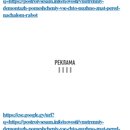
q=https://postroivsesam.info/novosti/vnutrenniy-
demontazh-pomeshcheniy-vse-chto-nuzhno-znat-pered-
nachalom-rabot
https://cse.google.gy/url?
q=https://postroivsesam.info/novosti/vnutrenniy-
demontazh-pomeshcheniy-vse-chto-nuzhno-znat-pered-