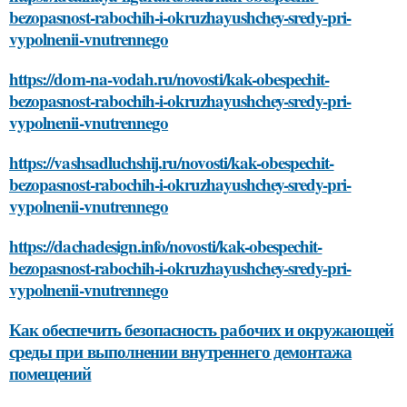
bezopasnost-rabochih-i-okruzhayushchey-sredy-pri-
vypolnenii-vnutrennego
https://dom-na-vodah.ru/novosti/kak-obespechit-
bezopasnost-rabochih-i-okruzhayushchey-sredy-pri-
vypolnenii-vnutrennego
https://vashsadluchshij.ru/novosti/kak-obespechit-
bezopasnost-rabochih-i-okruzhayushchey-sredy-pri-
vypolnenii-vnutrennego
https://dachadesign.info/novosti/kak-obespechit-
bezopasnost-rabochih-i-okruzhayushchey-sredy-pri-
vypolnenii-vnutrennego
Как обеспечить безопасность рабочих и окружающей
среды при выполнении внутреннего демонтажа
помещений