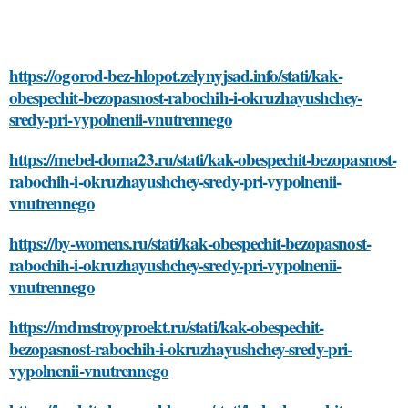
https://ogorod-bez-hlopot.zelynyjsad.info/stati/kak-
obespechit-bezopasnost-rabochih-i-okruzhayushchey-
sredy-pri-vypolnenii-vnutrennego
https://mebel-doma23.ru/stati/kak-obespechit-bezopasnost-
rabochih-i-okruzhayushchey-sredy-pri-vypolnenii-
vnutrennego
https://by-womens.ru/stati/kak-obespechit-bezopasnost-
rabochih-i-okruzhayushchey-sredy-pri-vypolnenii-
vnutrennego
https://mdmstroyproekt.ru/stati/kak-obespechit-
bezopasnost-rabochih-i-okruzhayushchey-sredy-pri-
vypolnenii-vnutrennego