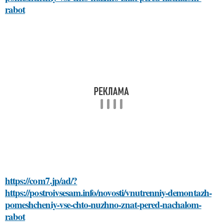
rabot
https://com7.jp/ad/?
https://postroivsesam.info/novosti/vnutrenniy-demontazh-
pomeshcheniy-vse-chto-nuzhno-znat-pered-nachalom-
rabot