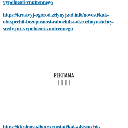
vypolnenii-vnutrennego
https://krasivyj-ogorod.zelynyjsad.info/novosti/kak-
obespechit-bezopasnost-rabochih-i-okruzhayushchey-
sredy-pri-vypolnenii-vnutrennego
https://idealnaya-figura.ru/stati/kak-obespechit-