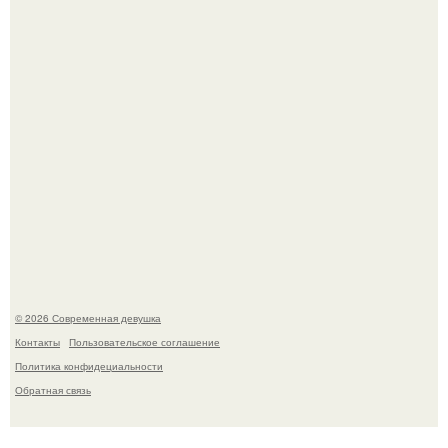
женщина может дольше сохранять возбуждение.
Бывшая актриса для самых взрослых амаранта Хэнк
стала сенатором в Колумбии.
© 2026 Современная девушка
Контакты
Пользовательское соглашение
Политика конфидециальности
Обратная связь