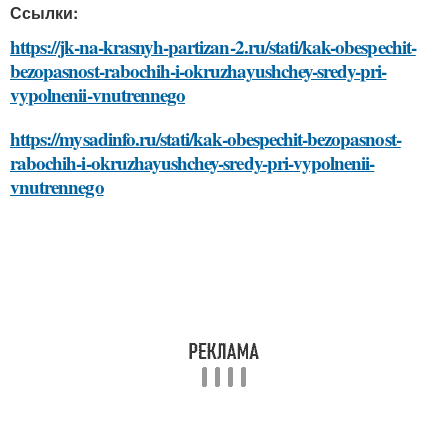
Ссылки:
https://jk-na-krasnyh-partizan-2.ru/stati/kak-obespechit-
bezopasnost-rabochih-i-okruzhayushchey-sredy-pri-
vypolnenii-vnutrennego
https://mysadinfo.ru/stati/kak-obespechit-bezopasnost-
rabochih-i-okruzhayushchey-sredy-pri-vypolnenii-
vnutrennego