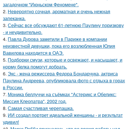
загадочном "Июньском Феномене".
2.
Невероятно сочная, ароматная и очень нежная
запеканка.
3.
Сейчас все обсуждают 61-летнюю Паулину поризкову
- и неудивительно.
4.
Павла Дурова заметили в Париже в компании
неизвестной девушки, пока его возлюбленная Юлия
Вавилова находится в ОАЭ.
5.
Подборки смузи, которые и освежают, и насыщают, и
норму белка помогут добрать.
6.
Экс - жена режиссера Федора Бондарчука, актриса
Паулина Андреева, опубликовала фото с отдыха в горах
в России.
7.
Моника беллуччи на съёмках "Астерикс и Обеликс:
Миссия Клеопатра", 2002 год.
8.
Самая счастливая черепашка.
9.
ИИ создал портрет идеальной женщины - и результат
удивил!
10.
Марго Робби призналась, что во время работы над