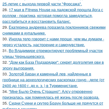
25-летие с выхода первой части "Форсажа".
28.
17 мая в Fitness House на ладожской прошла йога с
роллом - практика, которая помогла замедлиться,
расслабиться и восстановить баланс.
29.
Екатерина андреева поразила поклонников свежими
снимками в купальнике.
30.
Иногда тело говорит с нами проще, чем мы думаем -
через усталость, настроение и самочувствие.
31.
Во Владимире отремонтируют проблемный участок
улицы Чернышевского.
32.
"Дом как База Подзарядки": секрет долголетия ови в
эпоху выгорания.
33.
Золотой баран и каменный лев, найденные в
гробнице на археологических раскопках гонур - депе (от
2400 до 1600 г. до н. э. ) в Туркменистане.
34.
"Мне Было Очень Страшно": Алсу откровенно
призналась, как поменялась её жизнь после развода.
35.
Сидни Суини и скутер Браун больше не прячутся от
публики в соцсетях.