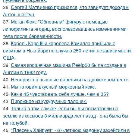
36.
Сергей Матвиенко признался, что завидует доходам
Антон шастун.
37.
Меган Фокс "Обновила" фигуру с помощью
липофилинга ягодиц, воспользовавшись изменениями
тела после беременности.
38.
Король Карл III и королева Камилла прибыли с
визитом в Нью-йорк по случаю 250-летия независимости
США.
39.
Самая крошечная машинa Peelp50 была созданa в
Англии в 1962 году.
40.
Невероятно пышные вареники на дрожжевом тесте.
41.
Мы готовим вкусный морковный кекс.
42.
Как в 45 чувствовать себя лучше, чем в 35?
43.
Пирожное из кукурузных палочек.
44.
Только в том случае, если бы вы посмотрели на
землю из космоса 3 миллиарда лет назад - она была бы
не голубой.
45.
"Плесень Хайпует" - 67-летнюю мадонну захейтили в