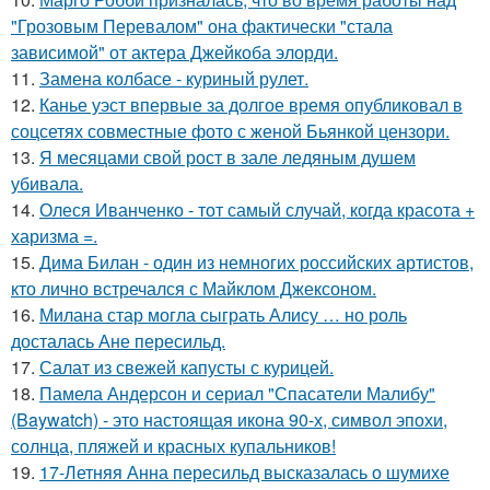
"Грозовым Перевалом" она фактически "стала
зависимой" от актера Джейкоба элорди.
11.
Замена колбасе - куриный рулет.
12.
Канье уэст впервые за долгое время опубликовал в
соцсетях совместные фото с женой Бьянкой цензори.
13.
Я месяцами свой рост в зале ледяным душем
убивала.
14.
Олеся Иванченко - тот самый случай, когда красота +
харизма =.
15.
Дима Билан - один из немногих российских артистов,
кто лично встречался с Майклом Джексоном.
16.
Милана стар могла сыграть Алису … но роль
досталась Ане пересильд.
17.
Салат из свежей капусты с курицей.
18.
Памела Андерсон и сериал "Спасатели Малибу"
(Baywatch) - это настоящая икона 90-х, символ эпохи,
солнца, пляжей и красных купальников!
19.
17-Летняя Анна пересильд высказалась о шумихе