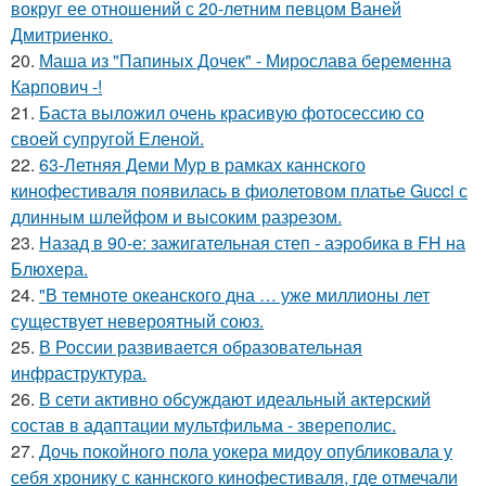
вокруг ее отношений с 20-летним певцом Ваней
Дмитриенко.
20.
Маша из "Папиных Дочек" - Мирослава беременна
Карпович -!
21.
Баста выложил очень красивую фотосессию со
своей супругой Еленой.
22.
63-Летняя Деми Мур в рамках каннского
кинофестиваля появилась в фиолетовом платье Gucci с
длинным шлейфом и высоким разрезом.
23.
Назад в 90-е: зажигательная степ - аэробика в FH на
Блюхера.
24.
"В темноте океанского дна … уже миллионы лет
существует невероятный союз.
25.
В России развивается образовательная
инфраструктура.
26.
В сети активно обсуждают идеальный актерский
состав в адаптации мультфильма - звереполис.
27.
Дочь покойного пола уокера мидоу опубликовала у
себя хронику с каннского кинофестиваля, где отмечали