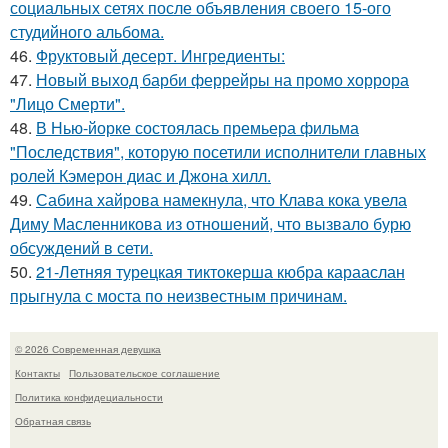
социальных сетях после объявления своего 15-ого
студийного альбома.
46.
Фруктовый десерт. Ингредиенты:
47.
Новый выход барби феррейры на промо хоррора
"Лицо Смерти".
48.
В Нью-йорке состоялась премьера фильма
"Последствия", которую посетили исполнители главных
ролей Кэмерон диас и Джона хилл.
49.
Сабина хайрова намекнула, что Клава кока увела
Диму Масленникова из отношений, что вызвало бурю
обсуждений в сети.
50.
21-Летняя турецкая тиктокерша кюбра карааслан
прыгнула с моста по неизвестным причинам.
© 2026 Современная девушка
Контакты
Пользовательское соглашение
Политика конфидециальности
Обратная связь