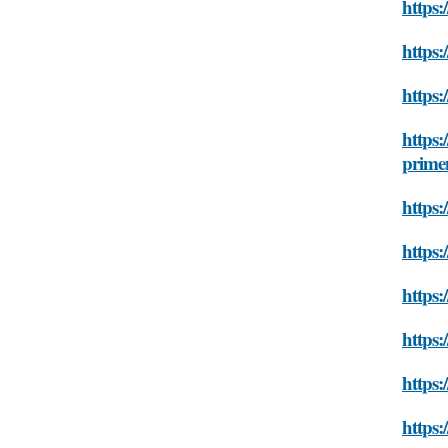
https:
https:
https:
https:
prime
https:
https
https:
https:
https:
https: