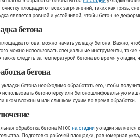
м шагом в обработке бетона М100
на стадии
укладки являе
 очистку площадки от всех загрязнений, таких как грязь, сне
дка является ровной и устойчивой, чтобы бетон не деформ
адка бетона
 площадка готова, можно начать укладку бетона. Важно, что
того можно использовать специальные инструменты, такие 
 также следить за температурой бетона во время укладки,
аботка бетона
 укладки бетона необходимо обработать его, чтобы получит
 использовать бетонотёрку или бетоношлифовальную машину
лишком влажным или слишком сухим во время обработки.
лючение
льная обработка бетона М100
на стадии
укладки является 
тельства. Подготовка рабочей площадки, равномерная уклад