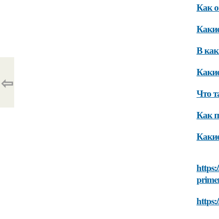
Как о
Какие
В как
Какие
⇦
Что т
Как п
Какие
https:
prime
https: