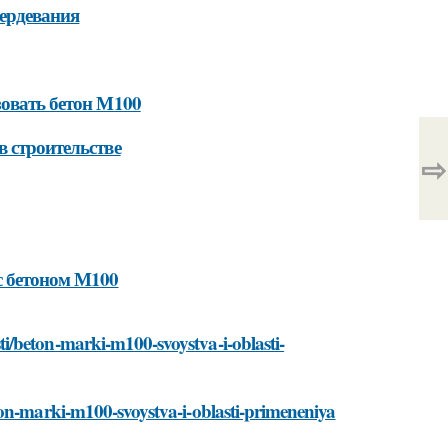
вердевания
зовать бетон М100
в строительстве
⇨
с бетоном М100
i/beton-marki-m100-svoystva-i-oblasti-
ton-marki-m100-svoystva-i-oblasti-primeneniya