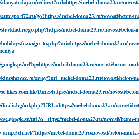
//alanyatoday.ru/redirect?url=https://mebel-doma23.ru/novost
//autosport72.ru/go?https://mebel-doma23.ru/novosti/beton-m
//stavklad.ru/go.php?https://mebel-doma23.ru/novosti/beton-
//holidays.fn.ua/go_to.php?uri=https://mebel-doma23.ru/novos
neniya
//google.ps/url?q=https://mebel-doma23.ru/novosti/beton-mar
://kineshemec.ru/away/?url=mebel-doma23.ru/novosti/beton-ma
//sc.hkex.com.hk/TuniS/https://mebel-doma23.ru/novosti/beto
//dir.dir.bg/url.php?URL=https://mebel-doma23.ru/novosti/be
//cse.google.sn/url?q=https://mebel-doma23.ru/novosti/beton-
//jump.5ch.net/?https://mebel-doma23.ru/novosti/beton-marki