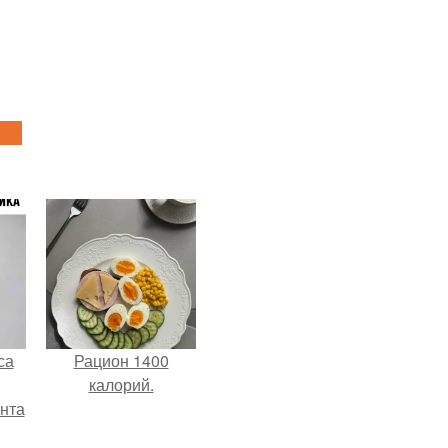
са
Рацион 1400
калорий.
нта