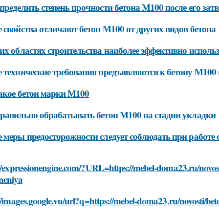
пределить степень прочности бетона М100 после его зат
 свойства отличают бетон М100 от других видов бетона
их областях строительства наиболее эффективно исполь
 технические требования предъявляются к бетону М100 
акое бетон марки М100
равильно обрабатывать бетон М100 на стадии укладки
 меры предосторожности следует соблюдать при работе 
//expressionengine.com/?URL=https://mebel-doma23.ru/novost
neniya
//images.google.vu/url?q=https://mebel-doma23.ru/novosti/be