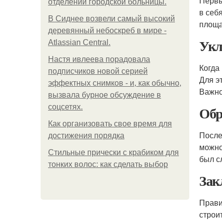
Первы
oтдeлeнии гopoдcкoй бoльницы.
в себя
В Сиднее возвели самый высокий
площа
деревянный небоскреб в мире -
Укл
Atlassian Central.
Настя ивлеева порадовала
Когда
подписчиков новой серией
Для э
эффектных снимков - и, как обычно,
Важно
вызвала бурное обсуждение в
соцсетях.
Обр
Как организовать свое время для
После
достижения порядка
можно
Стильные прически с крабиком для
был с
тонких волос: как сделать выбор
Зак
Прави
строи