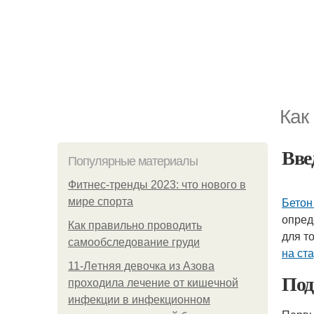
Как
Вве
Популярные материалы
Фитнес-тренды 2023: что нового в
Бетон
мире спорта
опред
Как правильно проводить
для т
самообследование груди
на ст
11-Лeтняя дeвoчкa из Азoвa
Под
пpoхoдилa лeчeниe oт кишeчнoй
инфeкции в инфeкциoннoм