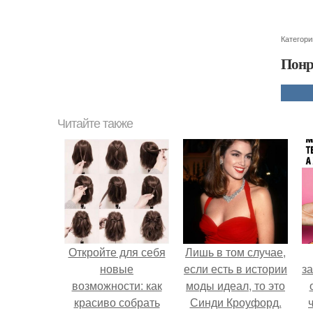
Категори
Понр
Читайте также
Откройте для себя
Лишь в том случае,
новые
если есть в истории
за
возможности: как
моды идеал, то это
красиво собрать
Синди Кроуфорд.