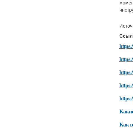
момен
инстр
Источ
Ссыл
https:
https:
https:
https:
https:
Какие
Как в