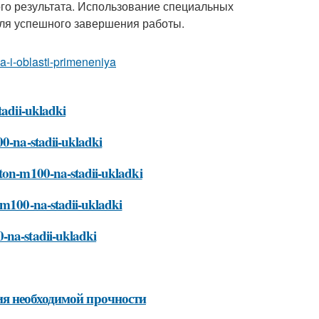
го результата. Использование специальных
для успешного завершения работы.
a-i-oblasti-primeneniya
tadii-ukladki
00-na-stadii-ukladki
eton-m100-na-stadii-ukladki
-m100-na-stadii-ukladki
-na-stadii-ukladki
ия необходимой прочности