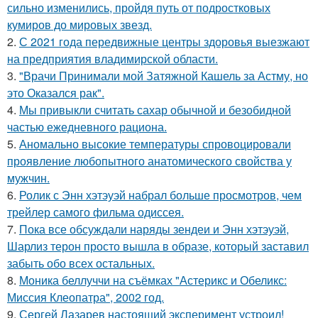
сильно изменились, пройдя путь от подростковых
кумиров до мировых звезд.
2.
С 2021 года передвижные центры здоровья выезжают
на предприятия владимирской области.
3.
"Врачи Принимали мой Затяжной Кашель за Астму, но
это Оказался рак".
4.
Мы привыкли считать сахар обычной и безобидной
частью ежедневного рациона.
5.
Аномально высокие температуры спровоцировали
проявление любопытного анатомического свойства у
мужчин.
6.
Ролик с Энн хэтэуэй набрал больше просмотров, чем
трейлер самого фильма одиссея.
7.
Пока все обсуждали наряды зендеи и Энн хэтэуэй,
Шарлиз терон просто вышла в образе, который заставил
забыть обо всех остальных.
8.
Моника беллуччи на съёмках "Астерикс и Обеликс:
Миссия Клеопатра", 2002 год.
9.
Сергей Лазарев настоящий эксперимент устроил!