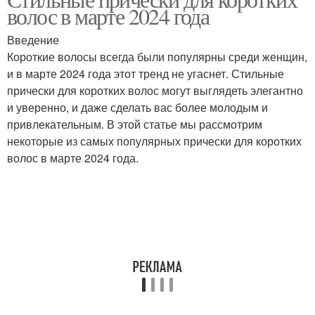
Пышные волосы
волос в марте 2024 года
прическа
Введение
Короткие волосы всегда были популярны среди женщин,
Прическа с пышными
Прическа с короткими
и в марте 2024 года этот тренд не угаснет. Стильные
волосами
волосами
прически для коротких волос могут выглядеть элегантно
и уверенно, и даже сделать вас более молодым и
привлекательным. В этой статье мы рассмотрим
некоторые из самых популярных прически для коротких
Красивые прически
Прически в марте
волос в марте 2024 года.
Плетёная прическа